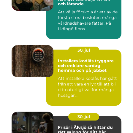
och lärande
Att välja förskola är ett av de
första stora besluten många
vårdnadshavare fattar. På
Lidingö finns ...
30. jul
Installera kodlås tryggare
och enklare vardag
hemma och på jobbet
Att installera kodlås har gått
från att vara en lyx till att bli
ett naturligt val för många
husägar...
30. jul
Frisör i Älvsjö så hittar du
rätt salong för ditt hår