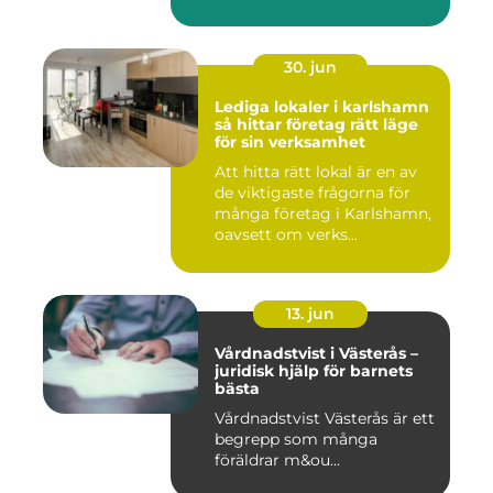
30. jun
Lediga lokaler i karlshamn
så hittar företag rätt läge
för sin verksamhet
Att hitta rätt lokal är en av
de viktigaste frågorna för
många företag i Karlshamn,
oavsett om verks...
13. jun
Vårdnadstvist i Västerås –
juridisk hjälp för barnets
bästa
Vårdnadstvist Västerås är ett
begrepp som många
föräldrar m&ou...