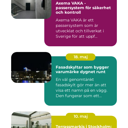
Axema VAKA -
passersystem för säkerhet
och kontroll
Axema VAKA är ett
passersystem som är
utvecklat och tillverkat i
Sverige för att uppf...
18. maj
Fasadskyltar som bygger
varumärke dygnet runt
En väl genomtänkt
fasadskylt gör mer än att
visa ett namn på en vägg.
Den fungerar som ett
landmärke...
10. maj
Terrassmarkis i Stockholm: