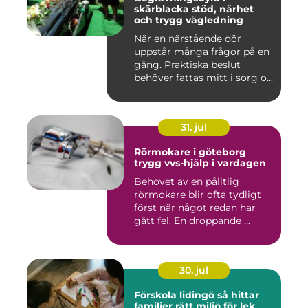
skärblacka stöd, närhet
och trygg vägledning
När en närstående dör
uppstår många frågor på en
gång. Praktiska beslut
behöver fattas mitt i sorg o...
31. jul
Rörmokare i göteborg
trygg vvs-hjälp i vardagen
Behovet av en pålitlig
rörmokare blir ofta tydligt
först när något redan har
gått fel. En droppande ...
30. jul
Förskola lidingö så hittar
familjer rätt miljö för lek