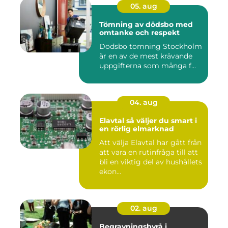
05. aug
Tömning av dödsbo med
omtanke och respekt
Dödsbo tömning Stockholm
är en av de mest krävande
uppgifterna som många f...
04. aug
Elavtal så väljer du smart i
en rörlig elmarknad
Att välja Elavtal har gått från
att vara en rutinfråga till att
bli en viktig del av hushållets
ekon...
02. aug
Begravningsbyrå i