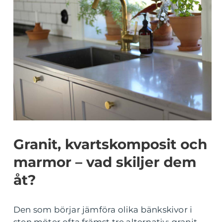
Granit, kvartskomposit och
marmor – vad skiljer dem
åt?
Den som börjar jämföra olika bänkskivor i
sten möter ofta främst tre alternativ: granit,