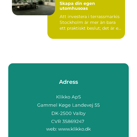
Skapa din egen
utomhusoas
Att investera i terrassmarkis
Stockholm är mer än bara
ett praktiskt beslut; det är e...
Adress
web:
www.klikko.dk