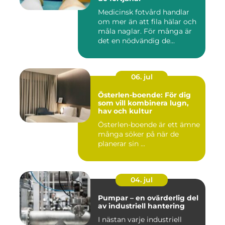
Medicinsk fotvård handlar
om mer än att fila hälar och
måla naglar. För många är
det en nödvändig de...
06. jul
Österlen-boende: För dig
som vill kombinera lugn,
hav och kultur
Österlen-boende är ett ämne
många söker på när de
planerar sin ...
04. jul
Pumpar – en ovärderlig del
av industriell hantering
I nästan varje industriell