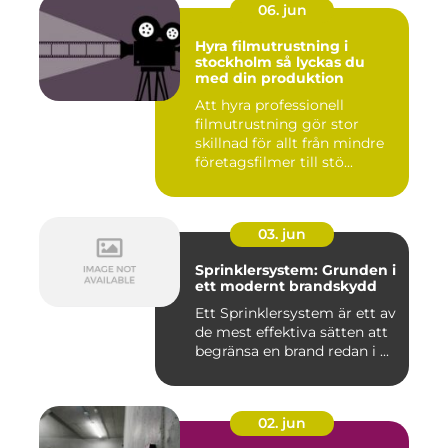
06. jun
Hyra filmutrustning i
stockholm så lyckas du
med din produktion
Att hyra professionell
filmutrustning gör stor
skillnad för allt från mindre
företagsfilmer till stö...
03. jun
Sprinklersystem: Grunden i
ett modernt brandskydd
Ett Sprinklersystem är ett av
de mest effektiva sätten att
begränsa en brand redan i ...
02. jun