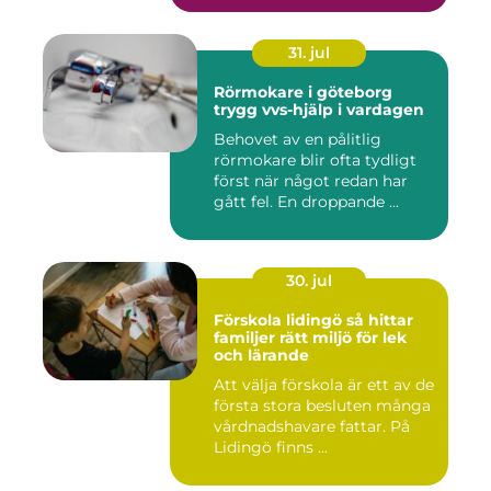
31. jul
Rörmokare i göteborg
trygg vvs-hjälp i vardagen
Behovet av en pålitlig
rörmokare blir ofta tydligt
först när något redan har
gått fel. En droppande ...
30. jul
Förskola lidingö så hittar
familjer rätt miljö för lek
och lärande
Att välja förskola är ett av de
första stora besluten många
vårdnadshavare fattar. På
Lidingö finns ...