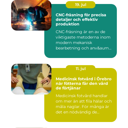
19. jul
CNC-fräsning för precisa
detaljer och effektiv
produktion
CNC-fräsning är en av de
viktigaste metoderna inom
modern mekanisk
bearbetning och anv&aum...
11. jul
Medicinsk fotvård i Örebro
när fötterna får den vård
de förtjänar
Medicinsk fotvård handlar
om mer än att fila hälar och
måla naglar. För många är
det en nödvändig de...