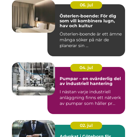
06. jul
Österlen-boende: För dig
som vill kombinera lugn,
hav och kultur
Österlen-boende är ett ämne
många söker på när de
planerar sin ...
04. jul
Pumpar – en ovärderlig del
av industriell hantering
I nästan varje industriell
anläggning finns ett nätverk
av pumpar som håller pr...
02. jul
Advokat i Göteborg för