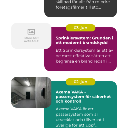
skillnad för allt från mindre
företagsfilmer till stö...
03. jun
Sprinklersystem: Grunden i
ett modernt brandskydd
Ett Sprinklersystem är ett av
de mest effektiva sätten att
begränsa en brand redan i ...
02. jun
Axema VAKA -
passersystem för säkerhet
och kontroll
Axema VAKA är ett
passersystem som är
utvecklat och tillverkat i
Sverige för att uppf...