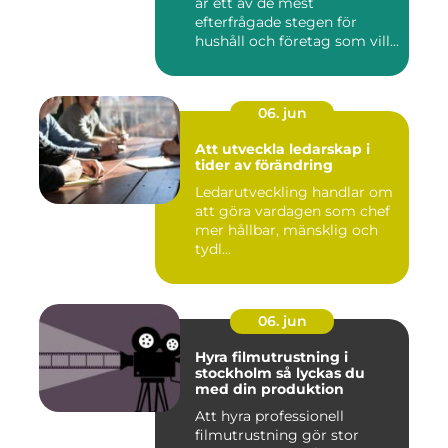
är ett av de mest
efterfrågade stegen för
hushåll och företag som vill...
06. jun
Att utveckla ledarskap i
tider av förändring
Ledarutveckling handlar om
att göra vardagen som chef
mer hållbar, mänsklig och
tydl...
06. jun
Hyra filmutrustning i
stockholm så lyckas du
med din produktion
Att hyra professionell
filmutrustning gör stor