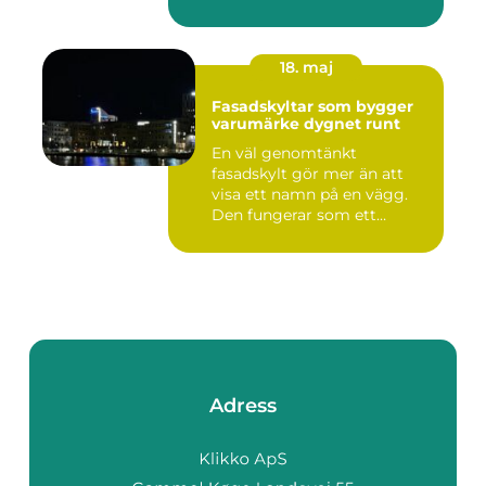
18. maj
Fasadskyltar som bygger
varumärke dygnet runt
En väl genomtänkt
fasadskylt gör mer än att
visa ett namn på en vägg.
Den fungerar som ett
landmärke...
Adress