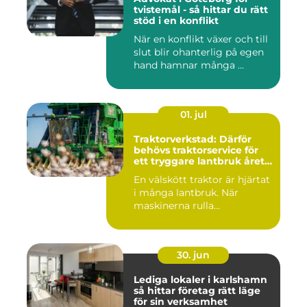
tvistemål - så hittar du rätt
stöd i en konflikt
När en konflikt växer och till
slut blir ohanterlig på egen
hand hamnar många ...
01. jul
Traktorverkstad: Därför
behövs traktorservice för
ett tryggare lantbruk året
runt
En välskött traktor är hjärtat
i många lantbruk. När
maskinerna rulla...
30. jun
Lediga lokaler i karlshamn
så hittar företag rätt läge
för sin verksamhet