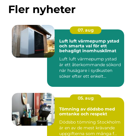
Fler nyheter
07. aug
Luft luft värmepump ystad
och smarta val för ett
behagligt inomhusklimat
Luft luft värmepump ystad
är ett återkommande sökord
när husägare i sydkusten
söker efter ett enkelt...
05. aug
Tömning av dödsbo med
omtanke och respekt
Dödsbo tömning Stockholm
är en av de mest krävande
uppgifterna som många f...