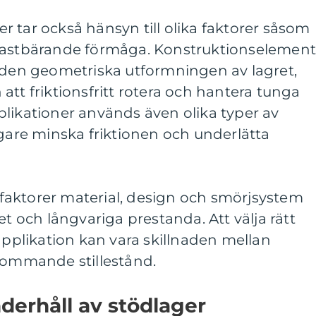
 tar också hänsyn till olika faktorer såsom
 lastbärande förmåga. Konstruktionselemen
r den geometriska utformningen av lagret,
att friktionsfritt rotera och hantera tunga
likationer används även olika typer av
igare minska friktionen och underlätta
aktorer material, design och smörjsystem
et och långvariga prestanda. Att välja rätt
 applikation kan vara skillnaden mellan
rkommande stillestånd.
derhåll av stödlager