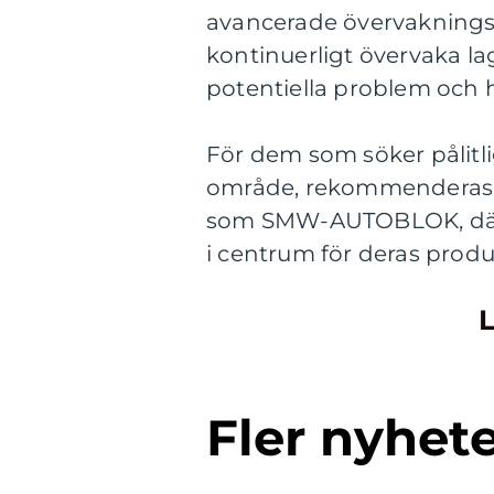
avancerade övervakningste
kontinuerligt övervaka la
potentiella problem och hj
För dem som söker pålitli
område, rekommenderas a
som SMW-AUTOBLOK, där e
i centrum för deras produ
L
Fler nyhet