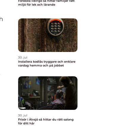
Förskola lidingö så hittar familjer rätt
miljö för lek och lärande
ch
30. jul
Installera kodlås tryggare och enklare
vardag hemma och på jobbet
t
30. jul
Frisör i Älvsjö så hittar du rätt salong
för ditt hår