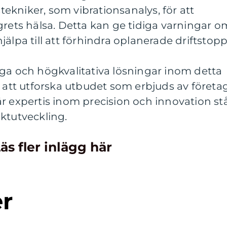
kniker, som vibrationsanalys, för att
grets hälsa. Detta kan ge tidiga varningar o
älpa till att förhindra oplanerade driftstopp
ga och högkvalitativa lösningar inom detta
tt utforska utbudet som erbjuds av företa
xpertis inom precision och innovation st
ktutveckling.
äs fler inlägg här
er