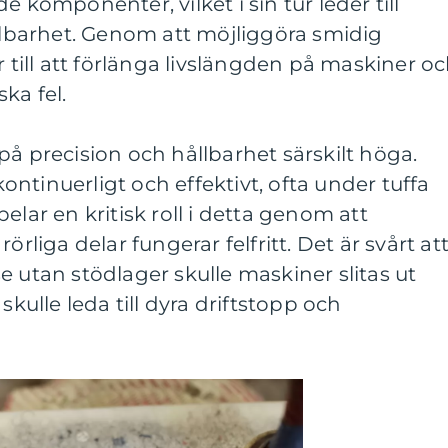
e komponenter, vilket i sin tur leder till
ållbarhet. Genom att möjliggöra smidig
r till att förlänga livslängden på maskiner o
ka fel.
på precision och hållbarhet särskilt höga.
ntinuerligt och effektivt, ofta under tuffa
elar en kritisk roll i detta genom att
örliga delar fungerar felfritt. Det är svårt at
e utan stödlager skulle maskiner slitas ut
skulle leda till dyra driftstopp och