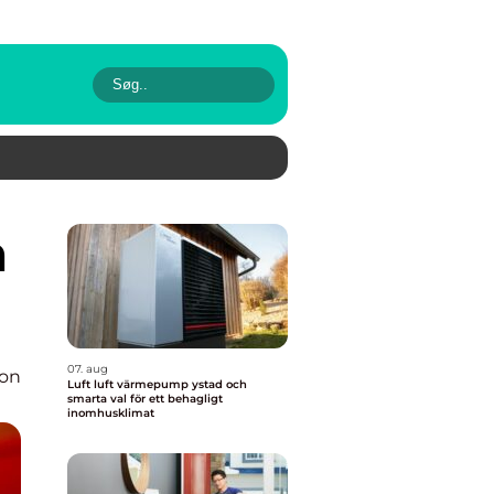
07. aug
ion
Luft luft värmepump ystad och
smarta val för ett behagligt
inomhusklimat