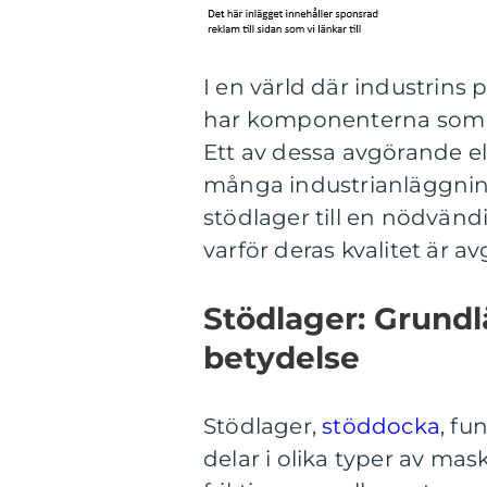
I en värld där industrins 
har komponenterna som möj
Ett av dessa avgörande e
många industrianläggning
stödlager till en nödvän
varför deras kvalitet är a
Stödlager: Grund
betydelse
Stödlager,
stöddocka
, fu
delar i olika typer av mas