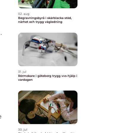
02. aug
Begravningsbyrå i skärblacka stöd,
närhet och trygg vägledning
.
31. jul
Rörmokare i göteborg trygg vvs-hjälp i
vardagen
e
a
30. jul