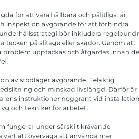
a för att vara hållbara och pålitliga, är
h inspektion avgörande för att förhindra
 underhållsstrategi bör inkludera regelbund
iera tecken på slitage eller skador. Genom att
la problem upptäckas och åtgärdas innan d
el.
tion av stödlager avgörande. Felaktig
nedslitning och minskad livslängd. Därför är
erkarens instruktioner noggrant vid installatio
tyg och tekniker för arbetet.
om fungerar under särskilt krävande
a värt att överväga att använda mer