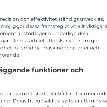
precision och effektivitet ständigt utvecklas,
liggör dessa framsteg blivit allt viktigare
lement är stödlager oumbärliga delar i
ar. Denna artikel utforskar vad som gör
dighet för smidiga maskinoperationer och
vgörande.
läggande funktioner och
ngerar som ett stöd eller hållare för roterand
kiner. Deras huvudsakliga syfte är att minsk