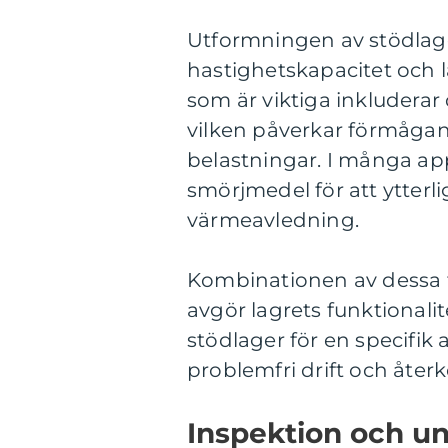
Utformningen av stödlager
hastighetskapacitet och
som är viktiga inkludera
vilken påverkar förmågan 
belastningar. I många app
smörjmedel för att ytterl
värmeavledning.
Kombinationen av dessa f
avgör lagrets funktionalit
stödlager för en specifik
problemfri drift och åte
Inspektion och un