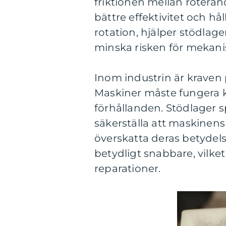
friktionen mellan roterand
bättre effektivitet och h
rotation, hjälper stödlage
minska risken för mekanis
Inom industrin är kraven 
Maskiner måste fungera ko
förhållanden. Stödlager sp
säkerställa att maskinens r
överskatta deras betydels
betydligt snabbare, vilket 
reparationer.