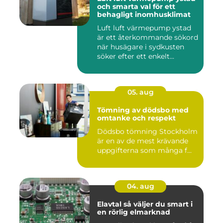
och smarta val för ett
behagligt inomhusklimat
Luft luft värmepump ystad
är ett återkommande sökord
när husägare i sydkusten
söker efter ett enkelt...
05. aug
Tömning av dödsbo med
omtanke och respekt
Dödsbo tömning Stockholm
är en av de mest krävande
uppgifterna som många f...
04. aug
Elavtal så väljer du smart i
en rörlig elmarknad