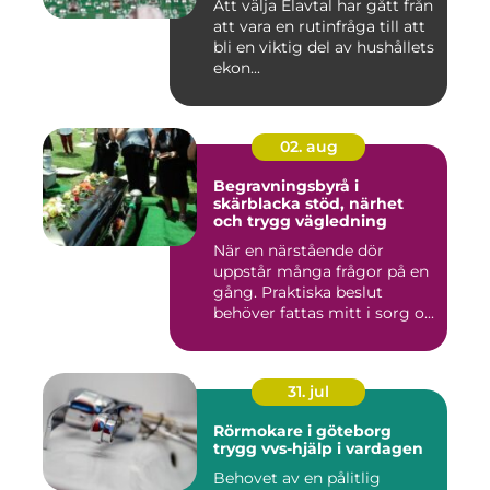
Att välja Elavtal har gått från
att vara en rutinfråga till att
bli en viktig del av hushållets
ekon...
02. aug
Begravningsbyrå i
skärblacka stöd, närhet
och trygg vägledning
När en närstående dör
uppstår många frågor på en
gång. Praktiska beslut
behöver fattas mitt i sorg o...
31. jul
Rörmokare i göteborg
trygg vvs-hjälp i vardagen
Behovet av en pålitlig