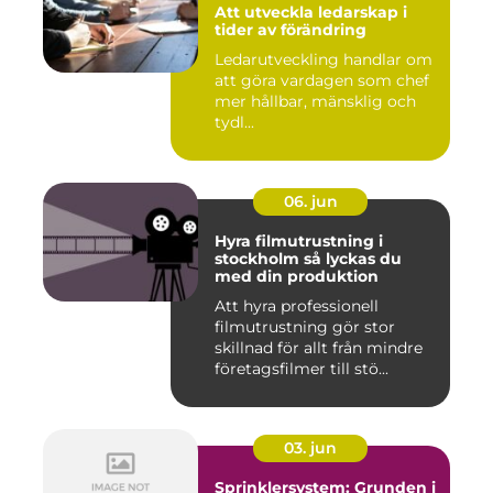
Att utveckla ledarskap i
tider av förändring
Ledarutveckling handlar om
att göra vardagen som chef
mer hållbar, mänsklig och
tydl...
06. jun
Hyra filmutrustning i
stockholm så lyckas du
med din produktion
Att hyra professionell
filmutrustning gör stor
skillnad för allt från mindre
företagsfilmer till stö...
03. jun
Sprinklersystem: Grunden i