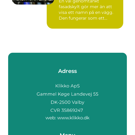
En väl genomtänkt
fasadskylt gör mer än att
visa ett namn på en vägg.
Den fungerar som ett
landmärke...
Adress
web:
www.klikko.dk