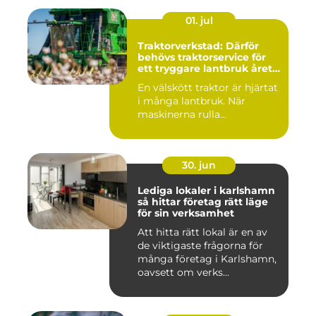
01. jul
Traktorverkstad: Därför
behövs traktorservice för
ett tryggare lantbruk året
runt
En välskött traktor är hjärtat
i många lantbruk. När
maskinerna rulla...
30. jun
Lediga lokaler i karlshamn
så hittar företag rätt läge
för sin verksamhet
Att hitta rätt lokal är en av
de viktigaste frågorna för
många företag i Karlshamn,
oavsett om verks...