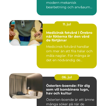
modern mekanisk
bearbetning och anv&aum...
11. jul
Medicinsk fotvård i Örebro
när fötterna får den vård
de förtjänar
Medicinsk fotvård handlar
om mer än att fila hälar och
måla naglar. För många är
det en nödvändig de...
06. jul
Österlen-boende: För dig
som vill kombinera lugn,
hav och kultur
Österlen-boende är ett ämne
många söker på när de