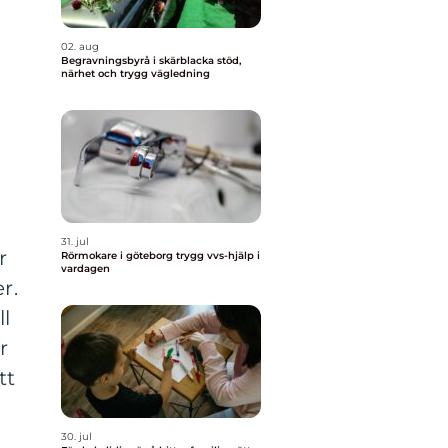
02. aug
Begravningsbyrå i skärblacka stöd,
närhet och trygg vägledning
31. jul
r
Rörmokare i göteborg trygg vvs-hjälp i
vardagen
r.
ll
r
tt
30. jul