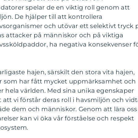
atorer spelar de en viktig roll genom att
ön. De hjälper till att kontrollera
sorganismer och utövar ett selektivt tryck 
as attacker på människor och på viktiga
avssköldpaddor, ha negativa konsekvenser f
ligaste hajen, särskilt den stora vita hajen,
r som har fått mycket uppmärksamhet och
er hela världen. Med sina unika egenskaper
t att vi förstår deras roll i havsmiljön och vidt
både dem och människor. Genom att lära oss
elser kan vi öka vår förståelse och respekt
kosystem.