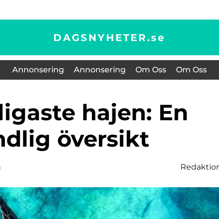
DAGSNYHETER.
se
Annonsering
Annonsering
Om Oss
Om Oss
dlig översikt
n
Redaktio