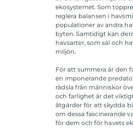
ekosystemet. Som toppred
reglera balansen i havsmilj
populationer av andra hav
byten. Samtidigt kan der
havsarter, som säl och h
miljön.
För att summera är den far
en imponerande predato
rädsla från människor öv
och farlighet är det viktig
åtgärder för att skydda 
om dessa fascinerande var
för dem och för havets e