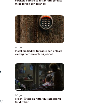
Förskola lidingö så hittar familjer rätt
miljö för lek och lärande
30. jul
Installera kodlås tryggare och enklare
vardag hemma och på jobbet
e
30. jul
Frisör i Älvsjö så hittar du rätt salong
le
för ditt hår