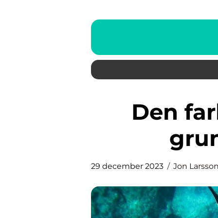
Den farligaste hajen: En
grun
29 december 2023
Jon Larsso