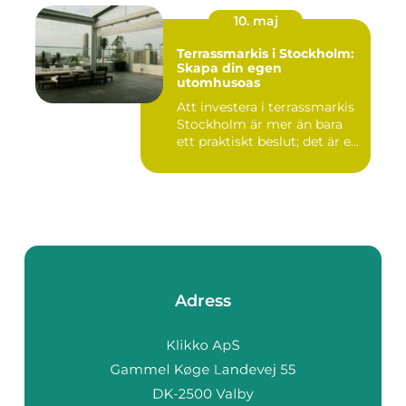
10. maj
Terrassmarkis i Stockholm:
Skapa din egen
utomhusoas
Att investera i terrassmarkis
Stockholm är mer än bara
ett praktiskt beslut; det är e...
Adress