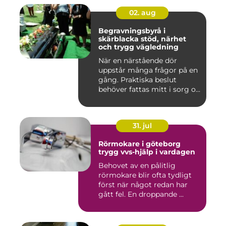
02. aug
Begravningsbyrå i
skärblacka stöd, närhet
och trygg vägledning
När en närstående dör
uppstår många frågor på en
gång. Praktiska beslut
behöver fattas mitt i sorg o...
31. jul
Rörmokare i göteborg
trygg vvs-hjälp i vardagen
Behovet av en pålitlig
rörmokare blir ofta tydligt
först när något redan har
gått fel. En droppande ...