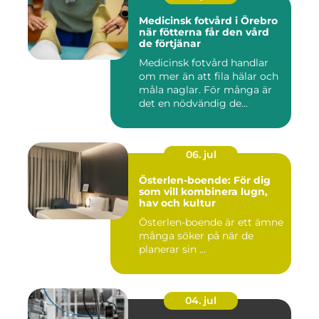
Medicinsk fotvård i Örebro
när fötterna får den vård
de förtjänar
Medicinsk fotvård handlar
om mer än att fila hälar och
måla naglar. För många är
det en nödvändig de...
06. jul
Österlen-boende: För dig
som vill kombinera lugn,
hav och kultur
Österlen-boende är ett ämne
många söker på när de
planerar sin ...
04. jul