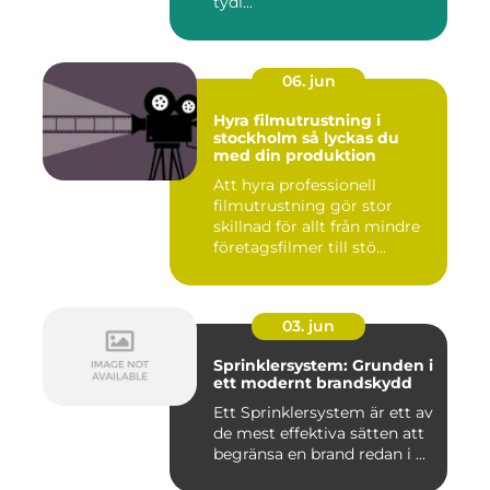
tydl...
06. jun
Hyra filmutrustning i
stockholm så lyckas du
med din produktion
Att hyra professionell
filmutrustning gör stor
skillnad för allt från mindre
företagsfilmer till stö...
03. jun
Sprinklersystem: Grunden i
ett modernt brandskydd
Ett Sprinklersystem är ett av
de mest effektiva sätten att
begränsa en brand redan i ...