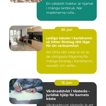
runt
En välskött traktor är hjärtat
i många lantbruk. När
maskinerna rulla...
30. jun
Lediga lokaler i karlshamn
så hittar företag rätt läge
för sin verksamhet
Att hitta rätt lokal är en av
de viktigaste frågorna för
många företag i Karlshamn,
oavsett om verks...
13. jun
Vårdnadstvist i Västerås –
juridisk hjälp för barnets
bästa
Vårdnadstvist Västerås är ett