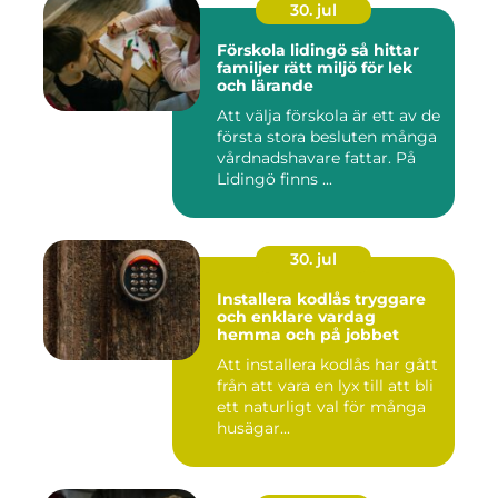
30. jul
Förskola lidingö så hittar
familjer rätt miljö för lek
och lärande
Att välja förskola är ett av de
första stora besluten många
vårdnadshavare fattar. På
Lidingö finns ...
30. jul
Installera kodlås tryggare
och enklare vardag
hemma och på jobbet
Att installera kodlås har gått
från att vara en lyx till att bli
ett naturligt val för många
husägar...