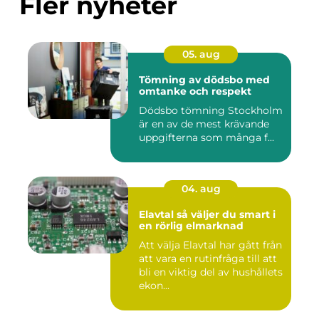
Fler nyheter
05. aug
Tömning av dödsbo med
omtanke och respekt
Dödsbo tömning Stockholm
är en av de mest krävande
uppgifterna som många f...
04. aug
Elavtal så väljer du smart i
en rörlig elmarknad
Att välja Elavtal har gått från
att vara en rutinfråga till att
bli en viktig del av hushållets
ekon...