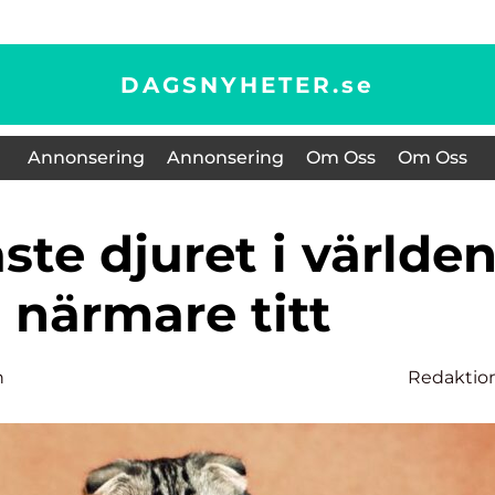
DAGSNYHETER.
se
Annonsering
Annonsering
Om Oss
Om Oss
 närmare titt
n
Redaktio