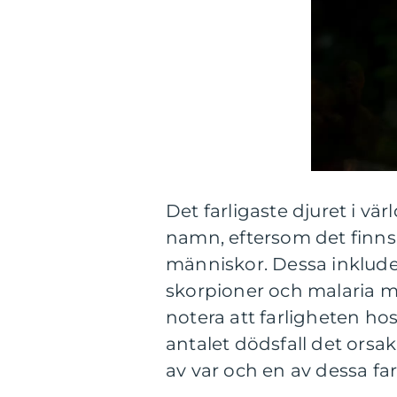
Det farligaste djuret i v
namn, eftersom det finns f
människor. Dessa inkludera
skorpioner och malaria my
notera att farligheten hos
antalet dödsfall det orsaka
av var och en av dessa far