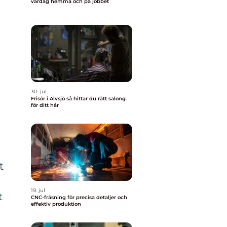
vardag hemma och på jobbet
30. jul
Frisör i Älvsjö så hittar du rätt salong
för ditt hår
t
19. jul
t
CNC-fräsning för precisa detaljer och
effektiv produktion