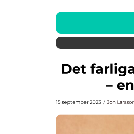
Det farligaste djuret i världen
– en
15 september 2023
Jon Larsso