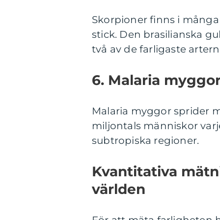
Skorpioner finns i många d
stick. Den brasilianska g
två av de farligaste artern
6. Malaria myggor
Malaria myggor sprider m
miljontals människor varj
subtropiska regioner.
Kvantitativa mätni
världen