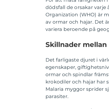
För att mäta farligheten 
dödsfall de orsakar varje 
Organization (WHO) är mal
av ormar och hajar. Det är
variera beroende på geogr
Skillnader mellan 
Det farligaste djuret i värl
egenskaper, giftighetsni
ormar och spindlar främst
krokodiler och hajar har 
Malaria myggor sprider 
parasiter.