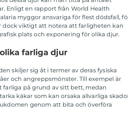
hos dessa djur kan man titta på antalet
år. Enligt en rapport från World Health
aria myggor ansvariga för flest dödsfall, föl
 dock viktigt att notera att farligheten kan
afisk plats och exponering för olika djur.
olika farliga djur
den skiljer sig åt i termer av deras fysiska
våer och angreppsmönster. Till exempel är
 farliga på grund av sitt bett, medan
starka käkar som kan orsaka allvarliga skador
sjukdomen genom att bita och överföra