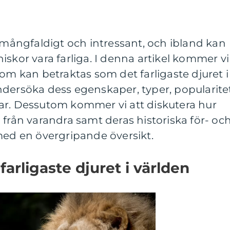
r mångfaldigt och intressant, och ibland kan
iskor vara farliga. I denna artikel kommer vi
som kan betraktas som det farligaste djuret i
ndersöka dess egenskaper, typer, popularite
ar. Dessutom kommer vi att diskutera hur
sig från varandra samt deras historiska för- oc
med en övergripande översikt.
farligaste djuret i världen