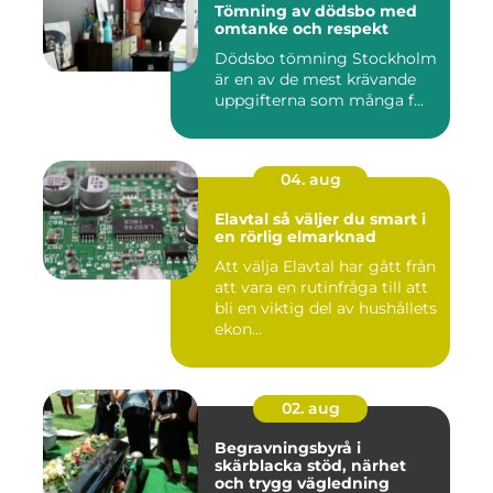
Tömning av dödsbo med
omtanke och respekt
Dödsbo tömning Stockholm
är en av de mest krävande
uppgifterna som många f...
04. aug
Elavtal så väljer du smart i
en rörlig elmarknad
Att välja Elavtal har gått från
att vara en rutinfråga till att
bli en viktig del av hushållets
ekon...
02. aug
Begravningsbyrå i
skärblacka stöd, närhet
och trygg vägledning