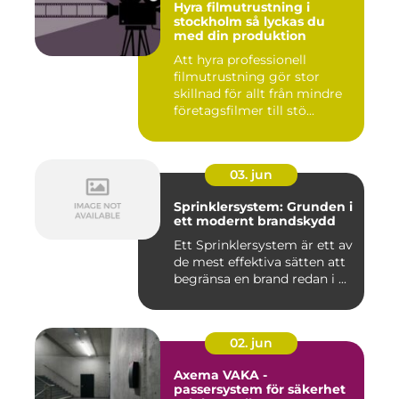
Hyra filmutrustning i
stockholm så lyckas du
med din produktion
Att hyra professionell
filmutrustning gör stor
skillnad för allt från mindre
företagsfilmer till stö...
03. jun
Sprinklersystem: Grunden i
ett modernt brandskydd
Ett Sprinklersystem är ett av
de mest effektiva sätten att
begränsa en brand redan i ...
02. jun
Axema VAKA -
passersystem för säkerhet