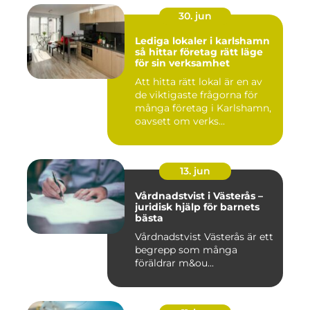
30. jun
Lediga lokaler i karlshamn
så hittar företag rätt läge
för sin verksamhet
Att hitta rätt lokal är en av
de viktigaste frågorna för
många företag i Karlshamn,
oavsett om verks...
13. jun
Vårdnadstvist i Västerås –
juridisk hjälp för barnets
bästa
Vårdnadstvist Västerås är ett
begrepp som många
föräldrar m&ou...