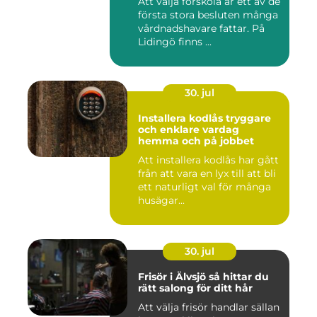
Att välja förskola är ett av de
första stora besluten många
vårdnadshavare fattar. På
Lidingö finns ...
30. jul
Installera kodlås tryggare
och enklare vardag
hemma och på jobbet
Att installera kodlås har gått
från att vara en lyx till att bli
ett naturligt val för många
husägar...
30. jul
Frisör i Älvsjö så hittar du
rätt salong för ditt hår
Att välja frisör handlar sällan