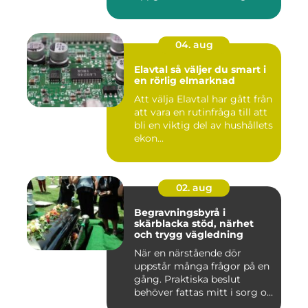
04. aug
Elavtal så väljer du smart i
en rörlig elmarknad
Att välja Elavtal har gått från
att vara en rutinfråga till att
bli en viktig del av hushållets
ekon...
02. aug
Begravningsbyrå i
skärblacka stöd, närhet
och trygg vägledning
När en närstående dör
uppstår många frågor på en
gång. Praktiska beslut
behöver fattas mitt i sorg o...