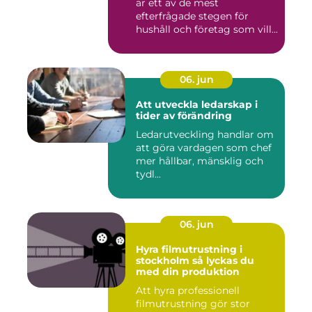
är ett av de mest
efterfrågade stegen för
hushåll och företag som vill...
06. jun
Att utveckla ledarskap i
tider av förändring
Ledarutveckling handlar om
att göra vardagen som chef
mer hållbar, mänsklig och
tydl...
06. jun
Hyra filmutrustning i
stockholm så lyckas du
med din produktion
Att hyra professionell
filmutrustning gör stor