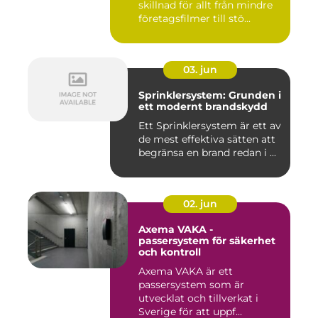
skillnad för allt från mindre
företagsfilmer till stö...
03. jun
Sprinklersystem: Grunden i
ett modernt brandskydd
Ett Sprinklersystem är ett av
de mest effektiva sätten att
begränsa en brand redan i ...
02. jun
Axema VAKA -
passersystem för säkerhet
och kontroll
Axema VAKA är ett
passersystem som är
utvecklat och tillverkat i
Sverige för att uppf...