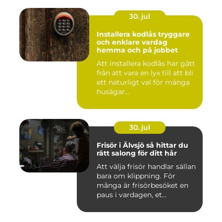
30. jul
Installera kodlås tryggare
och enklare vardag
hemma och på jobbet
Att installera kodlås har gått
från att vara en lyx till att bli
ett naturligt val för många
husägar...
30. jul
Frisör i Älvsjö så hittar du
rätt salong för ditt hår
Att välja frisör handlar sällan
bara om klippning. För
många är frisörbesöket en
paus i vardagen, et...