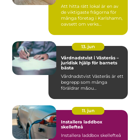
Att hitta rätt lokal är en av
de viktigaste frågorna för
många företag i Karlshamn,
oavsett om verks...
13. jun
Vårdnadstvist i Västerås –
juridisk hjälp för barnets
bästa
Vårdnadstvist Västerås är ett
begrepp som många
föräldrar m&ou...
11. jun
Installera laddbox
skellefteå
Installera laddbox skellefteå