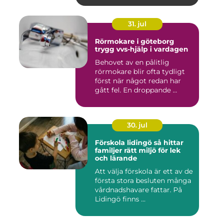
31. jul
Rörmokare i göteborg
trygg vvs-hjälp i vardagen
Behovet av en pålitlig
rörmokare blir ofta tydligt
först när något redan har
gått fel. En droppande ...
30. jul
Förskola lidingö så hittar
familjer rätt miljö för lek
och lärande
Att välja förskola är ett av de
första stora besluten många
vårdnadshavare fattar. På
Lidingö finns ...