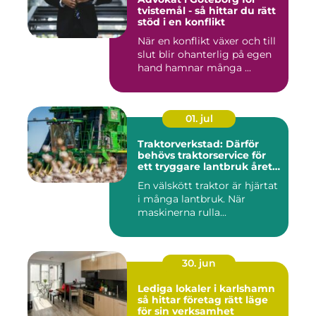
tvistemål - så hittar du rätt
stöd i en konflikt
När en konflikt växer och till
slut blir ohanterlig på egen
hand hamnar många ...
01. jul
Traktorverkstad: Därför
behövs traktorservice för
ett tryggare lantbruk året
runt
En välskött traktor är hjärtat
i många lantbruk. När
maskinerna rulla...
30. jun
Lediga lokaler i karlshamn
så hittar företag rätt läge
för sin verksamhet