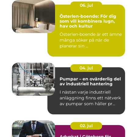
06. jul
Österlen-boende: För dig
som vill kombinera lugn,
hav och kultur
Österlen-boende är ett ämne
många söker på när de
planerar sin ...
04. jul
Pumpar – en ovärderlig del
av industriell hantering
I nästan varje industriell
anläggning finns ett nätverk
av pumpar som håller pr...
02. jul
Advokat i Göteborg för