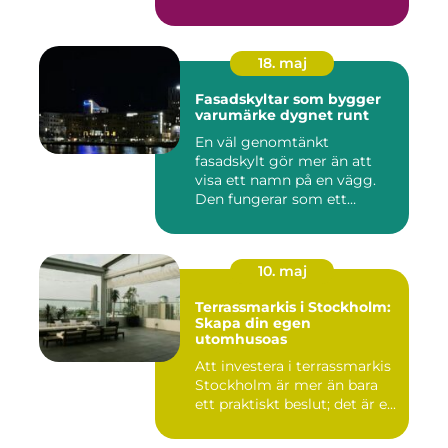
18. maj
Fasadskyltar som bygger
varumärke dygnet runt
En väl genomtänkt
fasadskylt gör mer än att
visa ett namn på en vägg.
Den fungerar som ett
landmärke...
10. maj
Terrassmarkis i Stockholm:
Skapa din egen
utomhusoas
Att investera i terrassmarkis
Stockholm är mer än bara
ett praktiskt beslut; det är e...