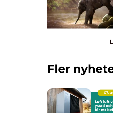
L
Fler nyhet
07. 
Luft luf
ystad och
för ett be