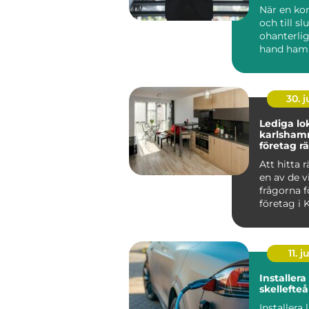
en konfli
När en kon
och till slu
ohanterli
hand ham
...
30. 
Lediga lok
karlshamn så hit
företag rä
sin verk
Att hitta r
en av de v
frågorna 
företag i 
oavsett om
11. j
Installer
skellefteå
Installera