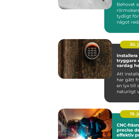
Behovet av
rörmokare 
tydligt för
något red
fel. En dro
30. j
Installera
tryggare 
vardag 
på jobbet
Att instal
har gått f
en lyx till 
naturligt v
många hus
19. j
CNC-fräsn
precisa d
effektiv 