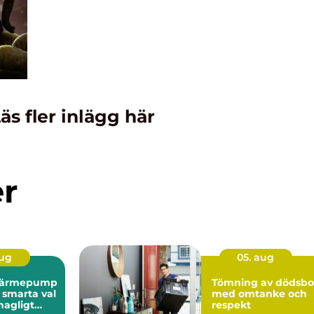
äs fler inlägg här
er
aug
05. aug
t värmepump
Tömning av dödsbo
 smarta val
med omtanke och
hagligt
respekt