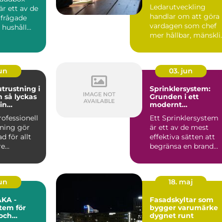
Ledarutveckling
är ett av de
handlar om att göra
rfrågade
vardagen som chef
 hushåll
mer hållbar, mänskli
 som vill...
och tydl...
jun
03. jun
utrustning i
Sprinklersystem:
kas
Grunden i ett
in
modernt
on
brandskydd
rofessionell
Ett Sprinklersystem
tning gör
är ett av de mest
ad för allt
effektiva sätten att
re
begränsa en brand
mer till
redan i ...
jun
18. maj
KA -
Fasadskyltar som
tem för
bygger varumärke
och
dygnet runt