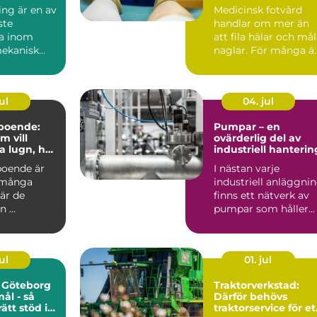
förtjänar
ing är en av
Medicinsk fotvård
ste
handlar om mer än
a inom
att fila hälar och må
ekanisk
naglar. För många ä
ng och
det en nödvändig de.
.
ul
04. jul
-boende:
Pumpar – en
m vill
ovärderlig del av
a lugn, hav
industriell hanterin
r
boende är
I nästan varje
 många
industriell anläggni
är de
finns ett nätverk av
 ...
pumpar som håller
pr...
ul
01. jul
 Göteborg
Traktorverkstad:
mål - så
Därför behövs
rätt stöd i
traktorservice för et