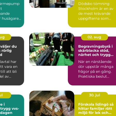
limat
 värmepump
Dödsbo tömning
tt
Stockholm är en av
mande
de mest krävande
r husägare i
uppgifterna som
söker efter
många f...
.
aug
02. aug
Begravningsbyrå i
 rörlig
skärblacka stöd,
d
närhet och trygg
vägledning
lavtal har
När en närstående
att vara en
dör uppstår många
ill att bli
frågor på en gång.
del av
Praktiska beslut
 ekon...
behöver fattas mitt i
sorg o...
ul
30. jul
e i
Förskola lidingö så
-
hittar familjer rätt
ardagen
miljö för lek och