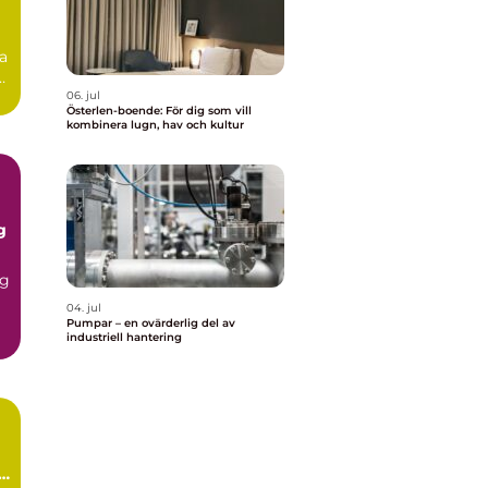
la
r
..
06. jul
Österlen-boende: För dig som vill
kombinera lugn, hav och kultur
g
ng
04. jul
Pumpar – en ovärderlig del av
industriell hantering
t