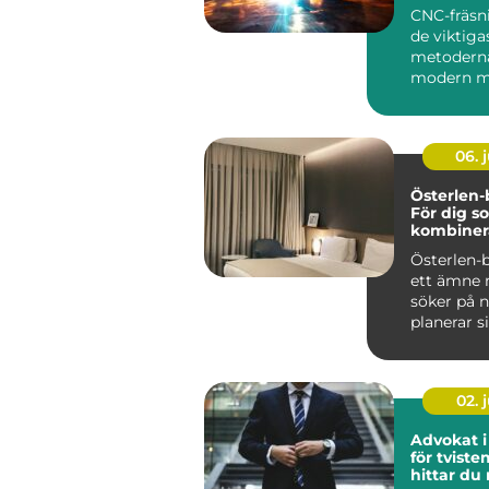
CNC-fräsn
de viktiga
metodern
modern m
bearbetni
anv&aum..
06. j
Österlen
För dig so
kombiner
och kultu
Österlen-
ett ämne
söker på n
planerar sin
02. j
Advokat i
för tviste
hittar du 