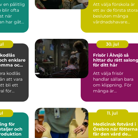
lärande
 en pålitlig
Att välja förskola är
blir ofta
ett av de första stora
st när
besluten många
an har gått
vårdnadshavare
ppande ...
fattar. På Lidingö
finns ...
ul
30. jul
 kodlås
Frisör i Älvsjö så
och enklare
hittar du rätt salon
hemma och
för ditt hår
lera kodlås
Att välja frisör
rån att vara
handlar sällan bara
att bli ett
om klippning. För
al för
många är
ägar...
frisörbesöket en pau
i vardagen, et...
ul
11. jul
ing för
Medicinsk fotvård i
etaljer och
Örebro när fötterna
produktion
får den vård de