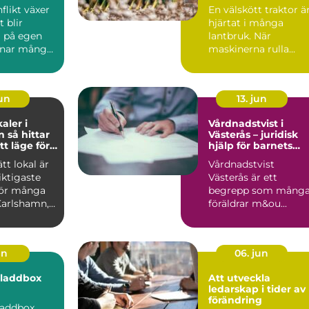
kt
tryggare lantbruk
flikt växer
En välskött traktor ä
året runt
t blir
hjärtat i många
g på egen
lantbruk. När
nar många
maskinerna rulla...
jun
13. jun
aler i
Vårdnadstvist i
tar
Västerås – juridisk
tt läge för
hjälp för barnets
samhet
bästa
ätt lokal är
Vårdnadstvist
iktigaste
Västerås är ett
för många
begrepp som mång
Karlshamn,
föräldrar m&ou...
 verks...
un
06. jun
a laddbox
Att utveckla
ledarskap i tider av
förändring
 laddbox