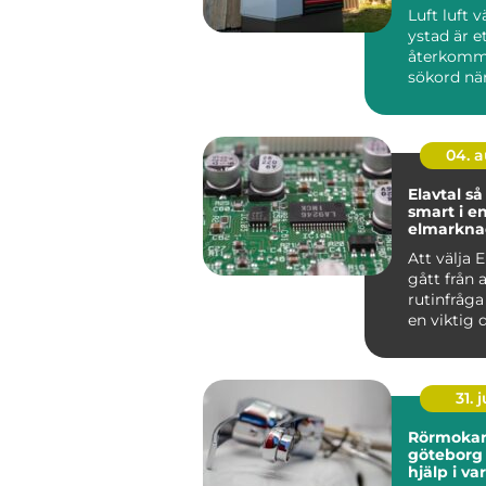
inomhusk
Luft luft
ystad är e
återkom
sökord nä
sydkusten 
ett enkelt..
04. 
Elavtal så väljer du
smart i en
elmarkna
Att välja E
gått från 
rutinfråga t
en viktig 
hushållets
31. j
Rörmokar
göteborg trygg vvs
hjälp i v