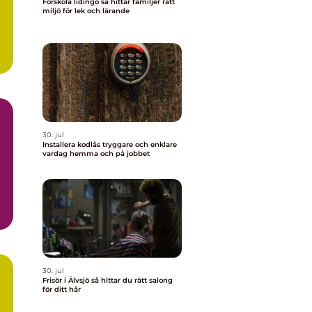
Förskola lidingö så hittar familjer rätt
miljö för lek och lärande
30. jul
Installera kodlås tryggare och enklare
vardag hemma och på jobbet
30. jul
Frisör i Älvsjö så hittar du rätt salong
för ditt hår