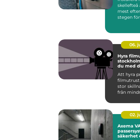
skellefteå 
mest efte
stegen för
och företag
06. 
Hyra film
stockholm så lyc
du med d
produkti
Att hyra p
filmutrus
stor skilln
från mind
företagsfil
stö...
02. 
Axema VA
passersys
säkerhet 