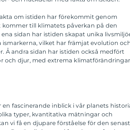
fakta om istiden har förekommit genom
det kommer till klimatets påverkan på den
ena sidan har istiden skapat unika livsmiljö
ismarkerna, vilket har främjat evolution oc
r. Å andra sidan har istiden också medfört
r och djur, med extrema klimatförändringa
en fascinerande inblick i vår planets histori
lika typer, kvantitativa mätningar och
kan vi få en djupare förståelse för den senas