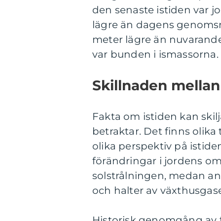
den senaste istiden var j
lägre än dagens genomsn
meter lägre än nuvarand
var bunden i ismassorna.
Skillnaden mellan 
Fakta om istiden kan skil
betraktar. Det finns olik
olika perspektiv på istide
förändringar i jordens 
solstrålningen, medan a
och halter av växthusgase
Historisk genomgång av f