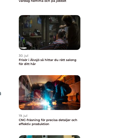
vardag hemma och på jobbet
30. jul
Frisör i Älvsjö så hittar du rätt salong
för ditt hår
a
19. jul
CNC-fräsning för precisa detaljer och
effektiv produktion