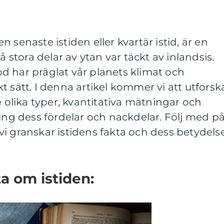
 senaste istiden eller kvartär istid, är en
å stora delar av ytan var täckt av inlandsis.
d har präglat vår planets klimat och
t sätt. I denna artikel kommer vi att utforsk
e olika typer, kvantitativa mätningar och
ring dess fördelar och nackdelar. Följ med p
i granskar istidens fakta och dess betydels
a om istiden: