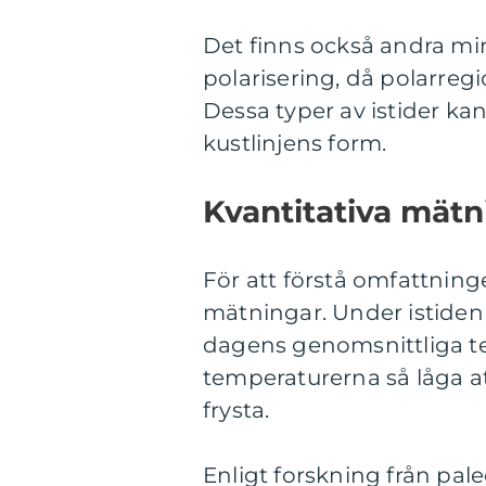
Det finns också andra min
polarisering, då polarre
Dessa typer av istider k
kustlinjens form.
Kvantitativa mätn
För att förstå omfattning
mätningar. Under istiden
dagens genomsnittliga te
temperaturerna så låga a
frysta.
Enligt forskning från pal