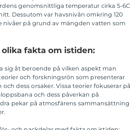
ordens genomsnittliga temperatur cirka 5-6
itt. Dessutom var havsnivån omkring 120
e nivåer på grund av mängden vatten som
olika fakta om istiden:
ja sig åt beroende på vilken aspekt man
a teorier och forskningsrön som presenterar
n och dess orsaker. Vissa teorier fokuserar p
omloppsbana och dess påverkan på
ndra pekar på atmosfärens sammansättning
r.
ör- och nackdelar med fakta om istiden: