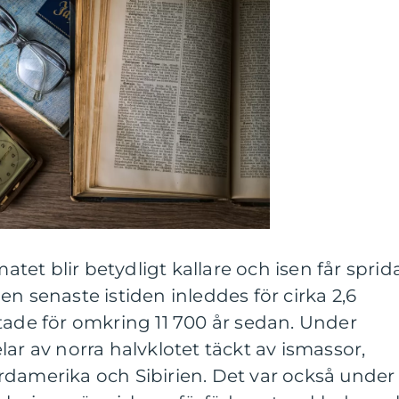
matet blir betydligt kallare och isen får sprid
n senaste istiden inleddes för cirka 2,6
tade för omkring 11 700 år sedan. Under
ar av norra halvklotet täckt av ismassor,
rdamerika och Sibirien. Det var också under