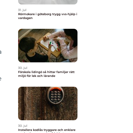
31. jul
Rörmokare i göteborg trygg vvs-hjälp i
vardagen
a
å
30. jul
Förskola lidingö så hittar familjer rätt
miljö för lek och lärande
e
30. jul
Installera kodlås tryggare och enklare