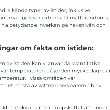
dre kända typer av istider, inklusive
gionerna upplever extrema klimatförändringa
an ha betydande inverkan på havsnivån och
ingar om fakta om istiden:
en av istiden kan vi använda kvantitativa
 var temperaturen på jorden mycket lägre ä
mperatur. I vissa områden var
tt det mesta av vattenreservoarerna blev
eoklimatologi har man uppskattat att under