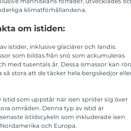
inklusive människans förfäder, utvecklades o
änderliga klimatförhållandena.
akta om istiden:
av istider, inklusive glaciärer och landis.
ssor som bildas från snö som ackumuleras
 och med tusentals år. Dessa ismassor kan rör
 så stora att de täcker hela bergskedjor elle
 istid som uppstår när isen sprider sig över
stora områden. Denna typ av istid är
enaste istidscykeln som inkluderade isen
v Nordamerika och Europa.