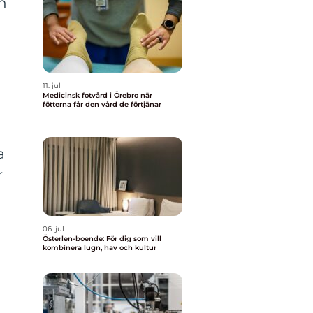
ch
11. jul
Medicinsk fotvård i Örebro när
fötterna får den vård de förtjänar
a
r
06. jul
Österlen-boende: För dig som vill
kombinera lugn, hav och kultur