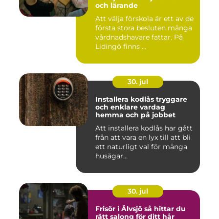
och lärande
Att välja förskola är ett av de
första stora besluten många
vårdnadshavare fattar. På
Lidingö finns ...
30. jul
Installera kodlås tryggare
och enklare vardag
hemma och på jobbet
Att installera kodlås har gått
från att vara en lyx till att bli
ett naturligt val för många
husägar...
30. jul
Frisör i Älvsjö så hittar du
rätt salong för ditt hår