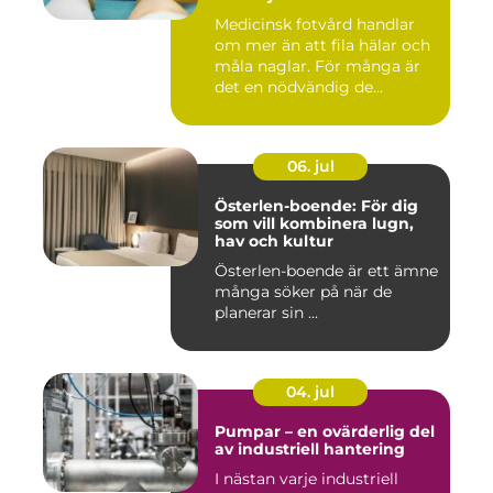
Medicinsk fotvård handlar
om mer än att fila hälar och
måla naglar. För många är
det en nödvändig de...
06. jul
Österlen-boende: För dig
som vill kombinera lugn,
hav och kultur
Österlen-boende är ett ämne
många söker på när de
planerar sin ...
04. jul
Pumpar – en ovärderlig del
av industriell hantering
I nästan varje industriell