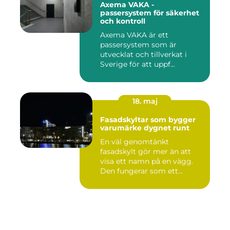
Axema VAKA -
passersystem för säkerhet
och kontroll
Axema VAKA är ett
passersystem som är
utvecklat och tillverkat i
Sverige för att uppf...
18. maj
Fasadskyltar som bygger
varumärke dygnet runt
En väl genomtänkt
fasadskylt gör mer än att
visa ett namn på en vägg.
Den fungerar som ett
landmärke...