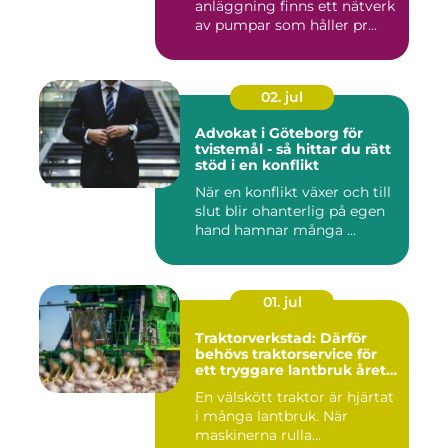
anläggning finns ett nätverk
av pumpar som håller pr...
02. jul
Advokat i Göteborg för
tvistemål - så hittar du rätt
stöd i en konflikt
När en konflikt växer och till
slut blir ohanterlig på egen
hand hamnar många ...
01. jul
Traktorverkstad: Därför
behövs traktorservice för
ett tryggare lantbruk året
runt
En välskött traktor är hjärtat
i många lantbruk. När
maskinerna rulla...