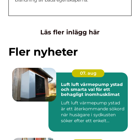
blandning av båda egenskaperna.
Läs fler inlägg här
Fler nyheter
07. aug
Luft luft värmepump ystad
och smarta val för ett
behagligt inomhusklimat
Luft luft värmepump ystad
är ett återkommande sökord
när husägare i sydkusten
söker efter ett enkelt...