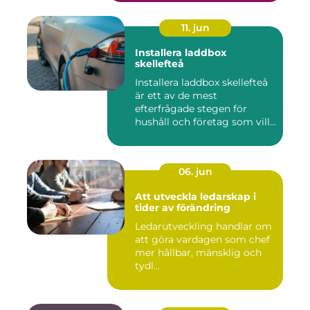
11. jun
Installera laddbox
skellefteå
Installera laddbox skellefteå
är ett av de mest
efterfrågade stegen för
hushåll och företag som vill...
06. jun
Att utveckla ledarskap i
tider av förändring
Ledarutveckling handlar om
att göra vardagen som chef
mer hållbar, mänsklig och
tydl...