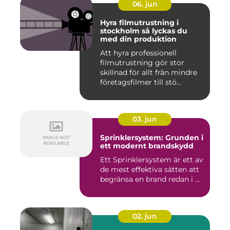
06. jun
Hyra filmutrustning i
stockholm så lyckas du
med din produktion
Att hyra professionell
filmutrustning gör stor
skillnad för allt från mindre
företagsfilmer till stö...
03. jun
Sprinklersystem: Grunden i
ett modernt brandskydd
Ett Sprinklersystem är ett av
de mest effektiva sätten att
begränsa en brand redan i ...
02. jun