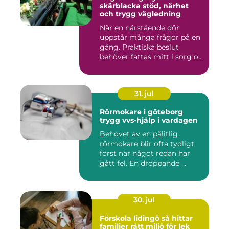
skärblacka stöd, närhet
och trygg vägledning
När en närstående dör
uppstår många frågor på en
gång. Praktiska beslut
behöver fattas mitt i sorg o...
31. jul
Rörmokare i göteborg
trygg vvs-hjälp i vardagen
Behovet av en pålitlig
rörmokare blir ofta tydligt
först när något redan har
gått fel. En droppande ...
30. jul
Förskola lidingö så hittar
familjer rätt miljö för lek