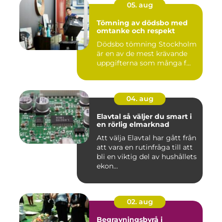
05. aug
Tömning av dödsbo med
omtanke och respekt
Dödsbo tömning Stockholm
är en av de mest krävande
uppgifterna som många f...
04. aug
Elavtal så väljer du smart i
en rörlig elmarknad
Att välja Elavtal har gått från
att vara en rutinfråga till att
bli en viktig del av hushållets
ekon...
02. aug
Begravningsbyrå i