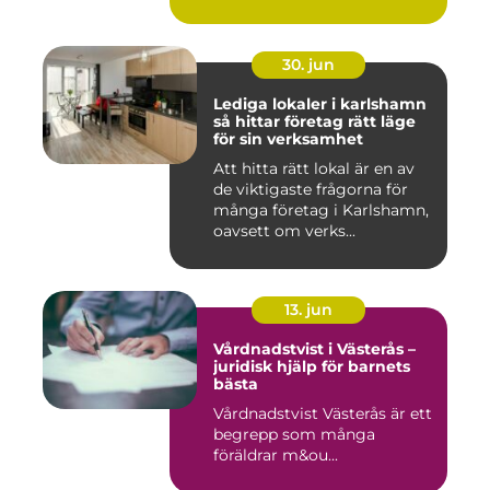
30. jun
Lediga lokaler i karlshamn
så hittar företag rätt läge
för sin verksamhet
Att hitta rätt lokal är en av
de viktigaste frågorna för
många företag i Karlshamn,
oavsett om verks...
13. jun
Vårdnadstvist i Västerås –
juridisk hjälp för barnets
bästa
Vårdnadstvist Västerås är ett
begrepp som många
föräldrar m&ou...