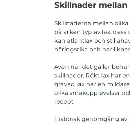
Skillnader mellan 
Skillnaderna mellan olika
på vilken typ av lax, des
kan atlantlax och stillaha
näringsrika och har likna
Även när det gäller beha
skillnader. Rökt lax har 
gravad lax har en mildar
olika smakupplevelser och 
recept.
Historisk genomgång av f