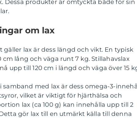
ax. Dessa produkter är omtyckta både för sin
ar.
ingar om lax
gäller lax är dess längd och vikt. En typisk
0 cm lång och väga runt 7 kg. Stillahavslax
å upp till 120 cm i längd och väga över 15 k
i samband med lax är dess omega-3-innehål
yror, vilket är viktigt för hjärthälsa och
ortion lax (ca 100 g) kan innehålla upp till 2
tta gör lax till en utmärkt källa till denna