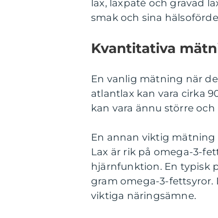
lax, laxpaté och gravad l
smak och sina hälsofördel
Kvantitativa mätn
En vanlig mätning när det 
atlantlax kan vara cirka 9
kan vara ännu större och n
En annan viktig mätning 
Lax är rik på omega-3-fetts
hjärnfunktion. En typisk p
gram omega-3-fettsyror. De
viktiga näringsämne.