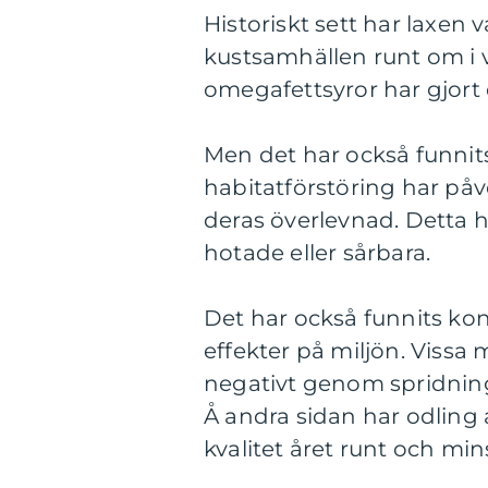
Historiskt sett har laxen 
kustsamhällen runt om i 
omegafettsyror har gjort d
Men det har också funnits
habitatförstöring har på
deras överlevnad. Detta har
hotade eller sårbara.
Det har också funnits kon
effekter på miljön. Vissa
negativt genom spridnin
Å andra sidan har odling a
kvalitet året runt och min