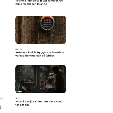
Förskola lidingö så hittar familjer rätt
miljö för lek och lärande
30. jul
Installera kodlås tryggare och enklare
vardag hemma och på jobbet
30. jul
om
Frisör i Älvsjö så hittar du rätt salong
för ditt hår
t