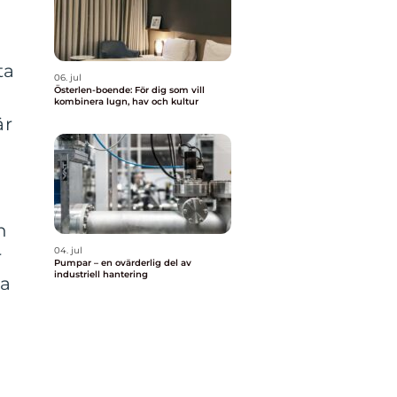
ta
06. jul
Österlen-boende: För dig som vill
kombinera lugn, hav och kultur
är
n
04. jul
r
Pumpar – en ovärderlig del av
industriell hantering
ka