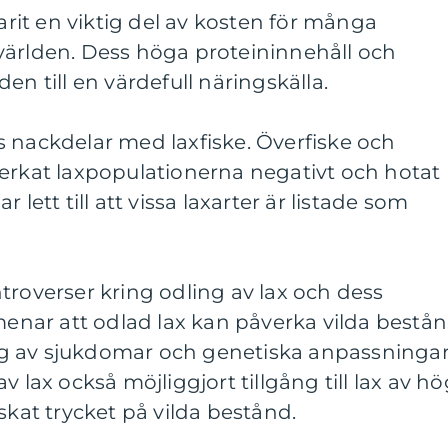
varit en viktig del av kosten för många
världen. Dess höga proteininnehåll och
en till en värdefull näringskälla.
 nackdelar med laxfiske. Överfiske och
verkat laxpopulationerna negativt och hotat
 lett till att vissa laxarter är listade som
troverser kring odling av lax och dess
 menar att odlad lax kan påverka vilda bestå
g av sjukdomar och genetiska anpassningar
v lax också möjliggjort tillgång till lax av h
skat trycket på vilda bestånd.