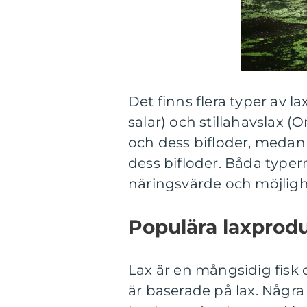
Det finns flera typer av 
salar) och stillahavslax (
och dess bifloder, medan 
dess bifloder. Båda typer
näringsvärde och möjlighe
Populära laxprod
Lax är en mångsidig fisk
är baserade på lax. Några 