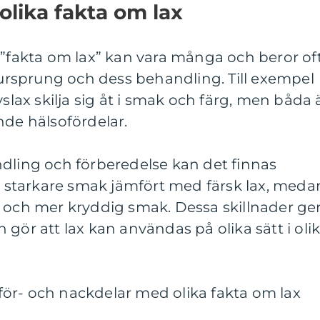
olika fakta om lax
 ”fakta om lax” kan vara många och beror of
s ursprung och dess behandling. Till exempel
vslax skilja sig åt i smak och färg, men båda 
nde hälsofördelar.
ndling och förberedelse kan det finnas
en starkare smak jämfört med färsk lax, meda
e och mer kryddig smak. Dessa skillnader ge
gör att lax kan användas på olika sätt i oli
ör- och nackdelar med olika fakta om lax