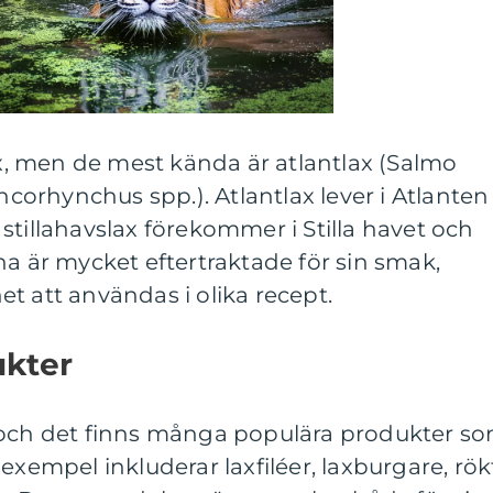
lax, men de mest kända är atlantlax (Salmo
Oncorhynchus spp.). Atlantlax lever i Atlanten
stillahavslax förekommer i Stilla havet och
na är mycket eftertraktade för sin smak,
t att användas i olika recept.
ukter
 och det finns många populära produkter s
exempel inkluderar laxfiléer, laxburgare, rök