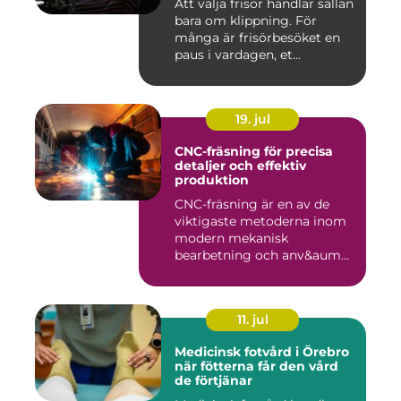
Att välja frisör handlar sällan
bara om klippning. För
många är frisörbesöket en
paus i vardagen, et...
19. jul
CNC-fräsning för precisa
detaljer och effektiv
produktion
CNC-fräsning är en av de
viktigaste metoderna inom
modern mekanisk
bearbetning och anv&aum...
11. jul
Medicinsk fotvård i Örebro
när fötterna får den vård
de förtjänar