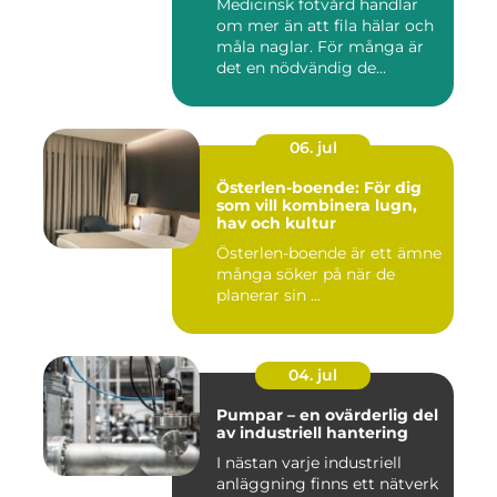
Medicinsk fotvård handlar
om mer än att fila hälar och
måla naglar. För många är
det en nödvändig de...
06. jul
Österlen-boende: För dig
som vill kombinera lugn,
hav och kultur
Österlen-boende är ett ämne
många söker på när de
planerar sin ...
04. jul
Pumpar – en ovärderlig del
av industriell hantering
I nästan varje industriell
anläggning finns ett nätverk