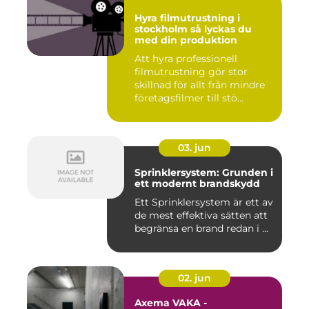
Hyra filmutrustning i
stockholm så lyckas du
med din produktion
Att hyra professionell
filmutrustning gör stor
skillnad för allt från mindre
företagsfilmer till stö...
03. jun
Sprinklersystem: Grunden i
ett modernt brandskydd
Ett Sprinklersystem är ett av
de mest effektiva sätten att
begränsa en brand redan i ...
02. jun
Axema VAKA -