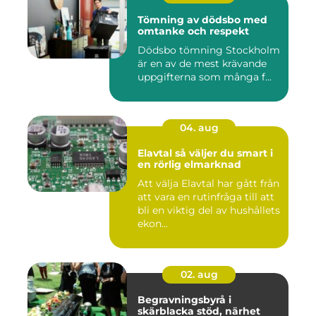
Tömning av dödsbo med
omtanke och respekt
Dödsbo tömning Stockholm
är en av de mest krävande
uppgifterna som många f...
04. aug
Elavtal så väljer du smart i
en rörlig elmarknad
Att välja Elavtal har gått från
att vara en rutinfråga till att
bli en viktig del av hushållets
ekon...
02. aug
Begravningsbyrå i
skärblacka stöd, närhet