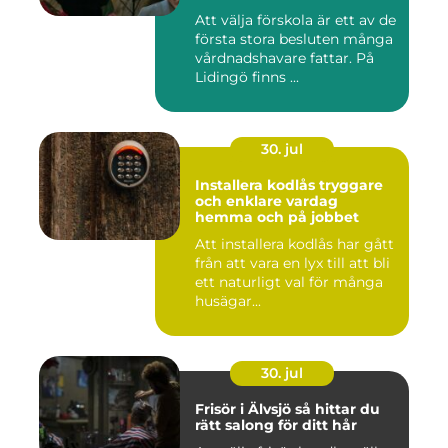
Att välja förskola är ett av de
första stora besluten många
vårdnadshavare fattar. På
Lidingö finns ...
30. jul
Installera kodlås tryggare
och enklare vardag
hemma och på jobbet
Att installera kodlås har gått
från att vara en lyx till att bli
ett naturligt val för många
husägar...
30. jul
Frisör i Älvsjö så hittar du
rätt salong för ditt hår