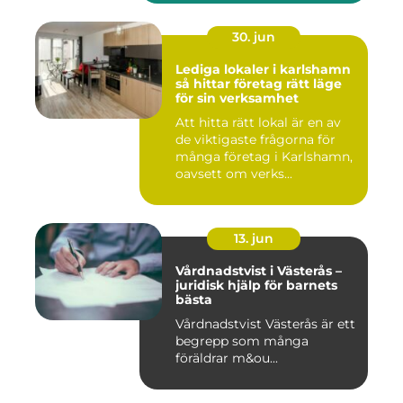
30. jun
Lediga lokaler i karlshamn
så hittar företag rätt läge
för sin verksamhet
Att hitta rätt lokal är en av
de viktigaste frågorna för
många företag i Karlshamn,
oavsett om verks...
13. jun
Vårdnadstvist i Västerås –
juridisk hjälp för barnets
bästa
Vårdnadstvist Västerås är ett
begrepp som många
föräldrar m&ou...