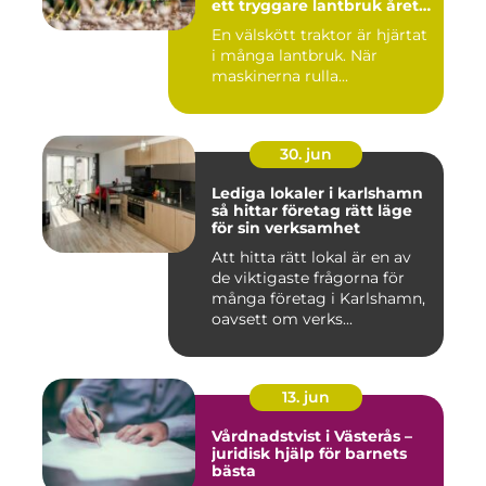
ett tryggare lantbruk året
runt
En välskött traktor är hjärtat
i många lantbruk. När
maskinerna rulla...
30. jun
Lediga lokaler i karlshamn
så hittar företag rätt läge
för sin verksamhet
Att hitta rätt lokal är en av
de viktigaste frågorna för
många företag i Karlshamn,
oavsett om verks...
13. jun
Vårdnadstvist i Västerås –
juridisk hjälp för barnets
bästa