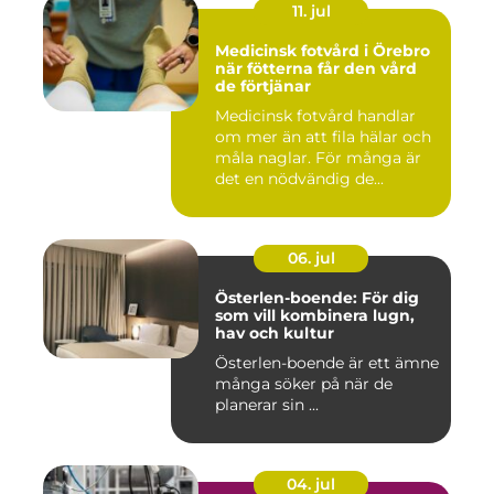
11. jul
Medicinsk fotvård i Örebro
när fötterna får den vård
de förtjänar
Medicinsk fotvård handlar
om mer än att fila hälar och
måla naglar. För många är
det en nödvändig de...
06. jul
Österlen-boende: För dig
som vill kombinera lugn,
hav och kultur
Österlen-boende är ett ämne
många söker på när de
planerar sin ...
04. jul