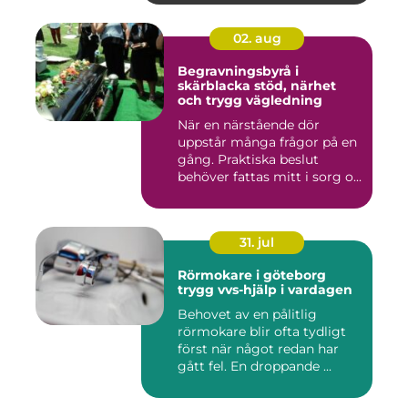
02. aug
Begravningsbyrå i
skärblacka stöd, närhet
och trygg vägledning
När en närstående dör
uppstår många frågor på en
gång. Praktiska beslut
behöver fattas mitt i sorg o...
31. jul
Rörmokare i göteborg
trygg vvs-hjälp i vardagen
Behovet av en pålitlig
rörmokare blir ofta tydligt
först när något redan har
gått fel. En droppande ...