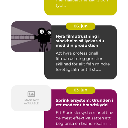
mer hållbar, mänsklig och
tydl...
06. jun
Hyra filmutrustning i
stockholm så lyckas du
med din produktion
Att hyra professionell
filmutrustning gör stor
skillnad för allt från mindre
företagsfilmer till stö...
03. jun
Sprinklersystem: Grunden i
ett modernt brandskydd
Ett Sprinklersystem är ett av
de mest effektiva sätten att
begränsa en brand redan i ...