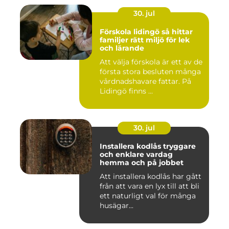
30. jul
Förskola lidingö så hittar
familjer rätt miljö för lek
och lärande
Att välja förskola är ett av de
första stora besluten många
vårdnadshavare fattar. På
Lidingö finns ...
30. jul
Installera kodlås tryggare
och enklare vardag
hemma och på jobbet
Att installera kodlås har gått
från att vara en lyx till att bli
ett naturligt val för många
husägar...