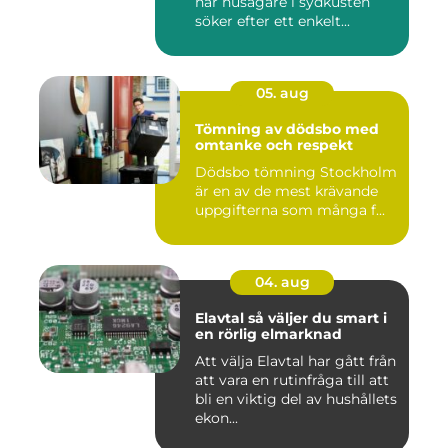
när husägare i sydkusten
söker efter ett enkelt...
05. aug
Tömning av dödsbo med
omtanke och respekt
Dödsbo tömning Stockholm
är en av de mest krävande
uppgifterna som många f...
04. aug
Elavtal så väljer du smart i
en rörlig elmarknad
Att välja Elavtal har gått från
att vara en rutinfråga till att
bli en viktig del av hushållets
ekon...