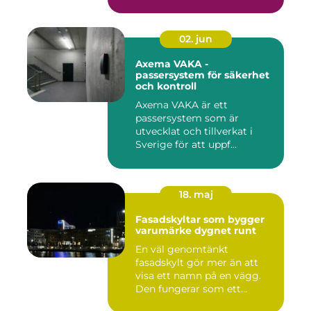
02. jun
Axema VAKA -
passersystem för säkerhet
och kontroll
Axema VAKA är ett
passersystem som är
utvecklat och tillverkat i
Sverige för att uppf...
18. maj
Fasadskyltar som bygger
varumärke dygnet runt
En väl genomtänkt
fasadskylt gör mer än att
visa ett namn på en vägg.
Den fungerar som ett
landmärke...