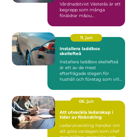
Vårdnadstvist Västerås är ett
begrepp som många
föräldrar m&ou...
11. jun
Installera laddbox
skellefteå
Installera laddbox skellefteå
är ett av de mest
efterfrågade stegen för
hushåll och företag som vill...
06. jun
Att utveckla ledarskap i
tider av förändring
Ledarutveckling handlar om
att göra vardagen som chef