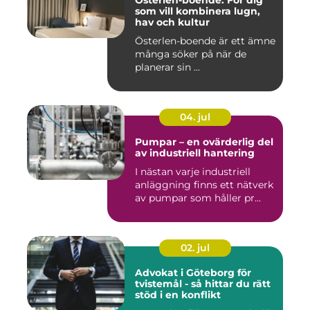
Österlen-boende: För dig
som vill kombinera lugn,
hav och kultur
Österlen-boende är ett ämne
många söker på när de
planerar sin ...
04. jul
Pumpar – en ovärderlig del
av industriell hantering
I nästan varje industriell
anläggning finns ett nätverk
av pumpar som håller pr...
02. jul
Advokat i Göteborg för
tvistemål - så hittar du rätt
stöd i en konflikt