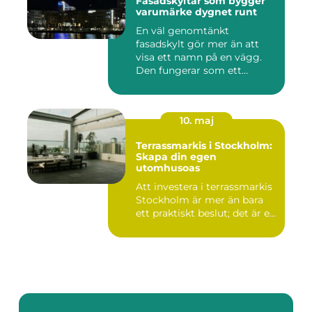
Fasadskyltar som bygger
varumärke dygnet runt
En väl genomtänkt
fasadskylt gör mer än att
visa ett namn på en vägg.
Den fungerar som ett
landmärke...
10. maj
Terrassmarkis i Stockholm:
Skapa din egen
utomhusoas
Att investera i terrassmarkis
Stockholm är mer än bara
ett praktiskt beslut; det är e...