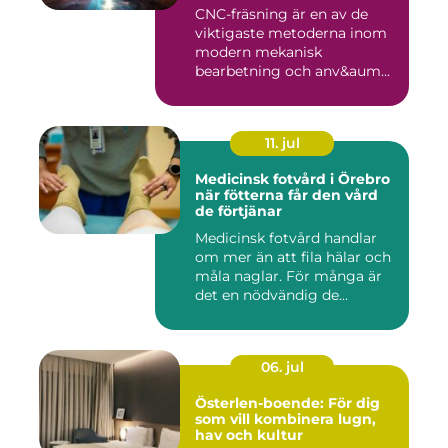
CNC-fräsning är en av de
viktigaste metoderna inom
modern mekanisk
bearbetning och anv&aum...
11. jul
Medicinsk fotvård i Örebro
när fötterna får den vård
de förtjänar
Medicinsk fotvård handlar
om mer än att fila hälar och
måla naglar. För många är
det en nödvändig de...
06. jul
Österlen-boende: För dig
som vill kombinera lugn,
hav och kultur