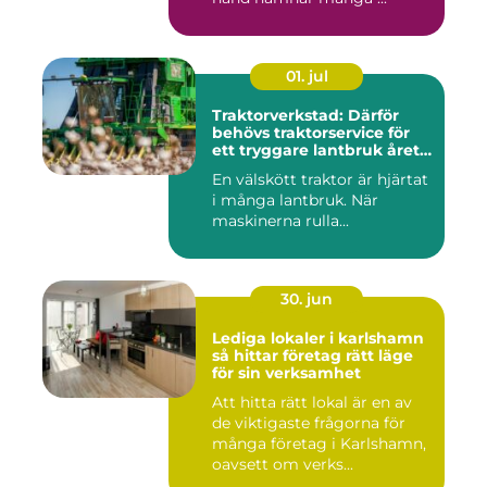
01. jul
Traktorverkstad: Därför
behövs traktorservice för
ett tryggare lantbruk året
runt
En välskött traktor är hjärtat
i många lantbruk. När
maskinerna rulla...
30. jun
Lediga lokaler i karlshamn
så hittar företag rätt läge
för sin verksamhet
Att hitta rätt lokal är en av
de viktigaste frågorna för
många företag i Karlshamn,
oavsett om verks...