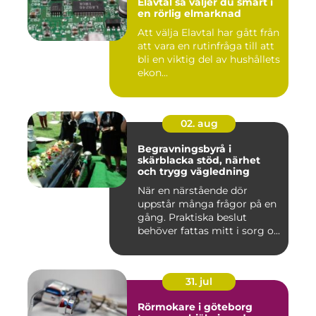
Elavtal så väljer du smart i
en rörlig elmarknad
Att välja Elavtal har gått från
att vara en rutinfråga till att
bli en viktig del av hushållets
ekon...
02. aug
Begravningsbyrå i
skärblacka stöd, närhet
och trygg vägledning
När en närstående dör
uppstår många frågor på en
gång. Praktiska beslut
behöver fattas mitt i sorg o...
31. jul
Rörmokare i göteborg