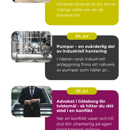
Österlen-boende är ett ämne
många söker på när de
planerar sin ...
04. jul
Pumpar – en ovärderlig del
av industriell hantering
I nästan varje industriell
anläggning finns ett nätverk
av pumpar som håller pr...
02. jul
Advokat i Göteborg för
tvistemål - så hittar du rätt
stöd i en konflikt
När en konflikt växer och till
slut blir ohanterlig på egen
hand hamnar många ...