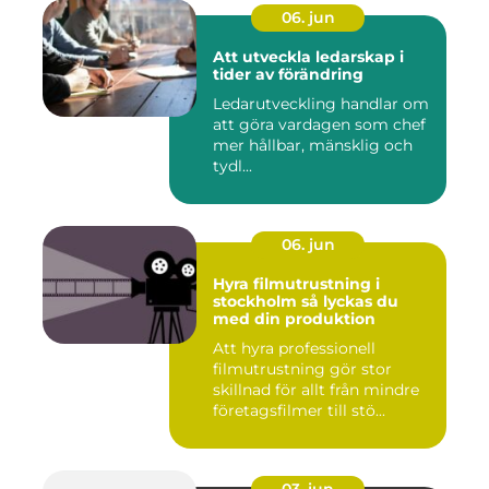
06. jun
Att utveckla ledarskap i
tider av förändring
Ledarutveckling handlar om
att göra vardagen som chef
mer hållbar, mänsklig och
tydl...
06. jun
Hyra filmutrustning i
stockholm så lyckas du
med din produktion
Att hyra professionell
filmutrustning gör stor
skillnad för allt från mindre
företagsfilmer till stö...