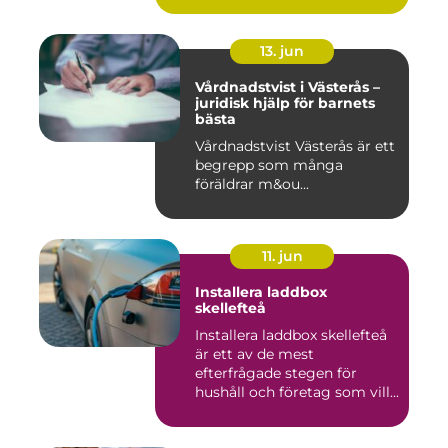
13. jun
Vårdnadstvist i Västerås –
juridisk hjälp för barnets
bästa
Vårdnadstvist Västerås är ett
begrepp som många
föräldrar m&ou...
11. jun
Installera laddbox
skellefteå
Installera laddbox skellefteå
är ett av de mest
efterfrågade stegen för
hushåll och företag som vill...