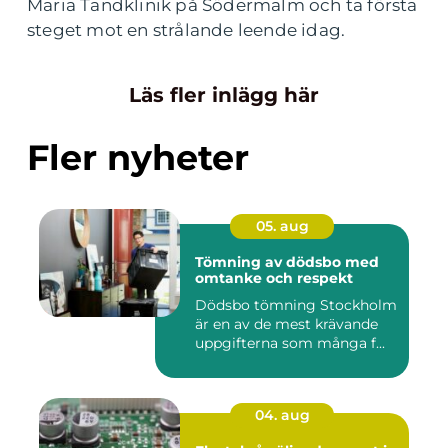
Maria Tandklinik på Södermalm och ta första
steget mot en strålande leende idag.
Läs fler inlägg här
Fler nyheter
05. aug
Tömning av dödsbo med
omtanke och respekt
Dödsbo tömning Stockholm
är en av de mest krävande
uppgifterna som många f...
04. aug