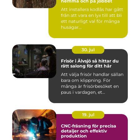
hemma och på jobbet
Att installera kodlås har gått
från att vara en lyx till att bli
ett naturligt val för många
husägar...
30. jul
Frisör i Älvsjö så hittar du
rätt salong för ditt hår
Att välja frisör handlar sällan
bara om klippning. För
många är frisörbesöket en
paus i vardagen, et...
19. jul
CNC-fräsning för precisa
detaljer och effektiv
produktion