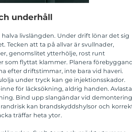
och underhåll
alva livslängden. Under drift lönar det sig
. Tecken att ta på allvar är svullnader,
ier, genomslitet ytterhölje, rost runt
er som flyttat klammer. Planera förebyggan
rna efter driftstimmar, inte bara vid haveri.
ulolja under tryck kan ge injektionsskador.
inne för läcksökning, aldrig handen. Avlasta
ssning. Bind upp slangändar vid demonterin
d brandrisk kan brandskyddshylsor och korrek
cka träffar heta ytor.