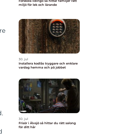
Förskola lidingö så hittar familjer rätt
miljö för lek och lärande
re
30. jul
Installera kodlås tryggare och enklare
vardag hemma och på jobbet
d.
30. jul
Frisör i Älvsjö så hittar du rätt salong
för ditt hår
d