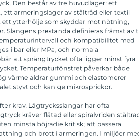
yck. Den består av tre huvudlager: ett
 ett armeringslager av ståltråd eller textil
 ett ytterhölje som skyddar mot nötning,
r. Slangens prestanda definieras främst av t
temperaturintervall och kompatibilitet med
es i bar eller MPa, och normala
är att sprängtrycket ofta ligger minst fyra
ycket. Temperaturfönstret påverkar både
hög värme åldrar gummi och elastomerer
alet styvt och kan ge mikrosprickor.
fter krav. Lågtrycksslangar har ofta
ryck kräver flätad eller spiralvriden ståltrå
en minsta böjradie kritisk; att passera
mattning och brott i armeringen. I miljöer me