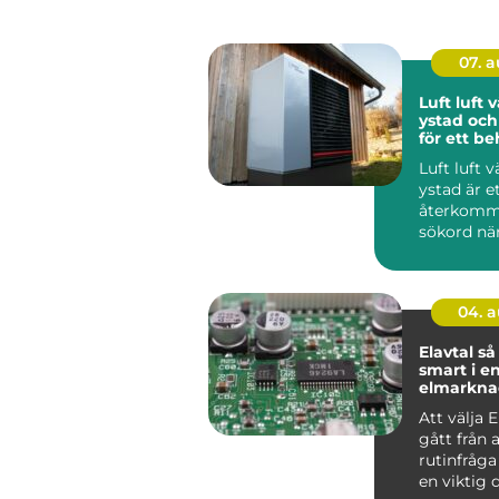
07. 
Luft luf
ystad och
för ett be
inomhusk
Luft luft
ystad är e
återkom
sökord nä
sydkusten 
ett enkelt..
04. 
Elavtal så väljer du
smart i en
elmarkna
Att välja E
gått från 
rutinfråga t
en viktig 