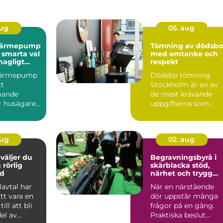
aug
05. aug
t värmepump
Tömning av dödsbo
 smarta val
med omtanke och
hagligt
respekt
limat
 värmepump
Dödsbo tömning
tt
Stockholm är en av
mande
de mest krävande
r husägare i
uppgifterna som
söker efter
många f...
.
aug
02. aug
Begravningsbyrå i
 rörlig
skärblacka stöd,
d
närhet och trygg
vägledning
lavtal har
När en närstående
att vara en
dör uppstår många
ill att bli
frågor på en gång.
del av
Praktiska beslut