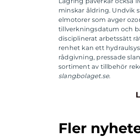
Lagring påverkar också l
minskar åldring. Undvik st
elmotorer som avger ozon
tillverkningsdatum och ba
disciplinerat arbetssätt r
renhet kan ett hydraulsyst
rådgivning, pressade slang
sortiment av tillbehör 
slangbolaget.se
.
L
Fler nyhet