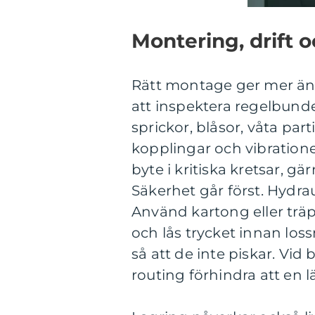
Montering, drift 
Rätt montage ger mer än h
att inspektera regelbundet
sprickor, blåsor, våta part
kopplingar och vibration
byte i kritiska kretsar, gä
Säkerhet går först. Hydra
Använd kartong eller träp
och lås trycket innan lo
så att de inte piskar. Vi
routing förhindra att en lä