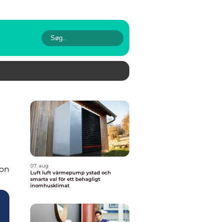
07. aug
ion
Luft luft värmepump ystad och
smarta val för ett behagligt
inomhusklimat