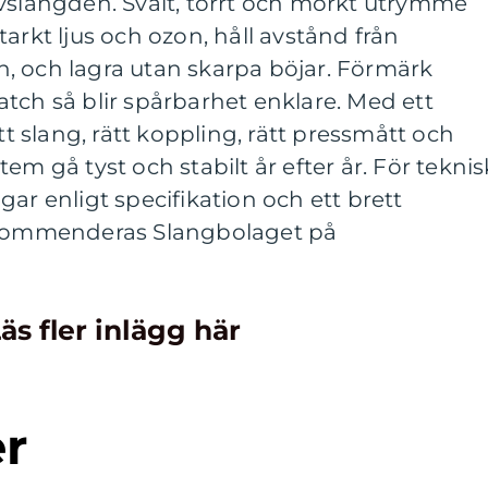
ivslängden. Svalt, torrt och mörkt utrymme
arkt ljus och ozon, håll avstånd från
, och lagra utan skarpa böjar. Förmärk
tch så blir spårbarhet enklare. Med ett
ätt slang, rätt koppling, rätt pressmått och
em gå tyst och stabilt år efter år. För teknis
ar enligt specifikation och ett brett
rekommenderas Slangbolaget på
äs fler inlägg här
er