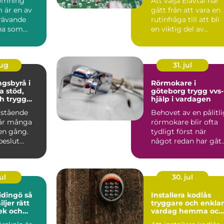
ömning
Att välja Elavtal har
 är en av
gått från att vara en
rävande
rutinfråga till att bli
na som
en viktig del av
hushållets ekon...
aug
31. jul
gsbyrå i
Rörmokare i
öd,
göteborg trygg vvs-
h trygg
hjälp i vardagen
ng
rstående
Behovet av en pålitl
år många
rörmokare blir ofta
en gång.
tydligt först när
beslut
något redan har gåt
ttas mitt i
fel. En droppande ...
ul
30. jul
dingö så
Installera kodlås
iljer rätt
tryggare och enkla
lek och
vardag hemma och
på jobbet