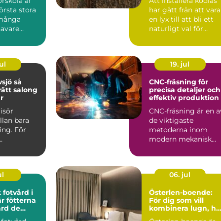
örskola är
Att installera kodlås
första stora
har gått från att vara
 många
en lyx till att bli ett
avare
naturligt val för
 Lidingö
många husägar...
ul
19. jul
sjö så
CNC-fräsning för
rätt salong
precisa detaljer och
år
effektiv produktion
risör
CNC-fräsning är en a
llan bara
de viktigaste
ing. För
metoderna inom
modern mekanisk
ket en paus
bearbetning och
 et...
anv&aum...
ul
06. jul
 fotvård i
Österlen-boende:
För dig som vill
ård de
kombinera lugn, ha
och kultur