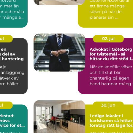
 fotvård
Österlen-boende är
m mer än
ett ämne många
älar och måla
söker på när de
ör många är
planerar sin ...
vändig de...
ul
02. jul
 en
Advokat i Göteborg
g del av
för tvistemål - så
ll hantering
hittar du rätt stöd i
en konflikt
arje
När en konflikt växer
l anläggning
och till slut blir
nätverk av
ohanterlig på egen
m håller
hand hamnar mång
...
ul
30. jun
rkstad:
Lediga lokaler i
hövs
karlshamn så hittar
vice för ett
företag rätt läge för
lantbruk
sin verksamhet