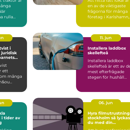
t traktor är
Att hitta rätt lokal är
 många
en av de viktigaste
När
frågorna för många
 rulla...
företag i Karlshamn,
oavsett om verks...
un
11. jun
vist i
Installera laddbox
 juridisk
skellefteå
barnets
Installera laddbox
vist
skellefteå är ett av d
r ett
mest efterfrågade
som många
stegen för hushåll
m&ou...
och företag som vill..
jun
06. jun
kla
Hyra filmutrustning 
i tider av
stockholm så lyckas
g
du med din
produktion