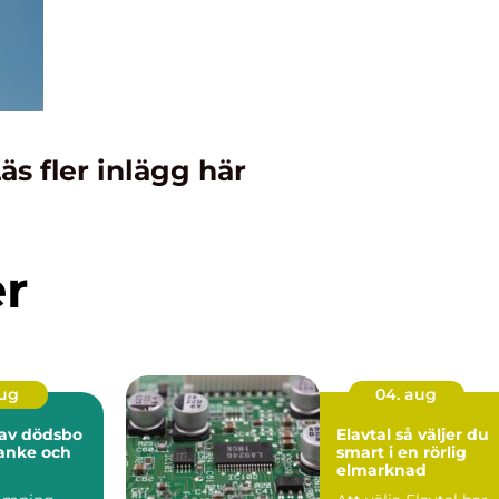
äs fler inlägg här
er
aug
04. aug
av dödsbo
Elavtal så väljer du
anke och
smart i en rörlig
elmarknad