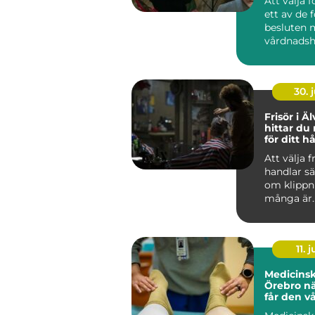
Att välja f
ett av de 
besluten
vårdnadsh
fattar. På
finns ...
30. j
Frisör i Älv
hittar du 
för ditt h
Att välja f
handlar sä
om klippn
många är
frisörbesö
i vardagen,
11. j
Medicinsk
Örebro när fötterna
får den v
förtjänar