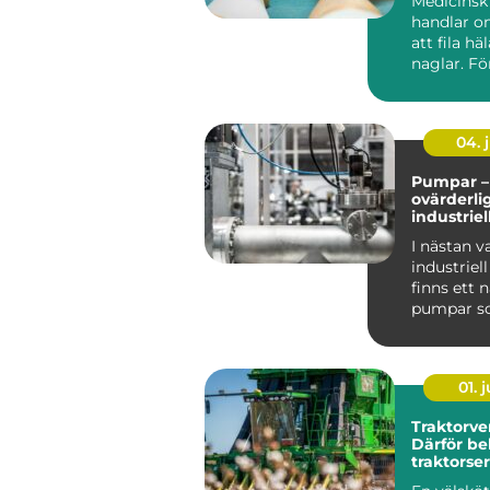
Medicinsk
handlar o
att fila h
naglar. F
det en nöd
04. j
Pumpar –
ovärderli
industrie
I nästan v
industriel
finns ett 
pumpar so
pr...
01. j
Traktorve
Därför be
traktorser
tryggare 