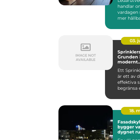
Ledarutve
handlar o
vardagen 
mer hållb
och tydl...
03. 
Sprinkler
Grunden i
modernt
brandsky
Ett Sprin
är ett av 
effektiva 
begränsa 
redan i ...
18. 
Fasadsky
bygger v
dygnet r