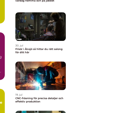
vardag hemma och på jobbet
30. jul
Frisör i Älvsjö så hittar du rätt salong
för ditt hår
ig
t
19. jul
CNC-fräsning för precisa detaljer och
effektiv produktion
re