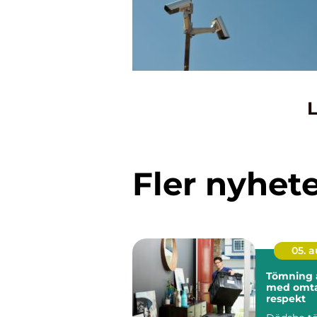
L
Fler nyhet
05. 
Tömning 
med omt
respekt