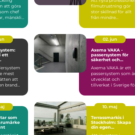
ckling
Att hyra professionel
m att göra
filmutrustning gör
som chef
stor skillnad för allt
ar, mänsklig
från mindre
företagsfilmer till
stö...
jun
02. jun
system:
Axema VAKA -
 ett
passersystem för
säkerhet och
dd
kontroll
klersystem
Axema VAKA är ett
de mest
passersystem som ä
sätten att
utvecklat och
en brand
tillverkat i Sverige fö
att uppf...
maj
10. maj
ltar som
Terrassmarkis i
arumärke
Stockholm: Skapa
unt
din egen
utomhusoas