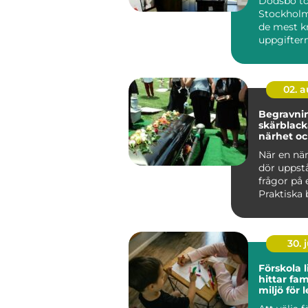
Dödsbo t
Stockholm
de mest k
uppgifter
många f...
02. 
Begravnin
skärblacka st
närhet oc
vägledni
När en nä
dör uppst
frågor på 
Praktiska 
behöver fa
sorg o...
30. j
Förskola li
hittar fam
miljö för 
lärande