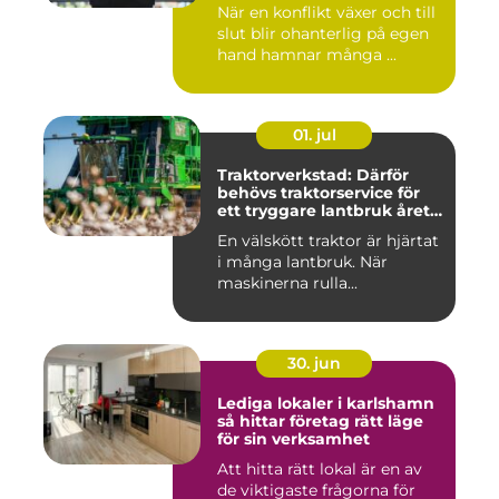
När en konflikt växer och till
slut blir ohanterlig på egen
hand hamnar många ...
01. jul
Traktorverkstad: Därför
behövs traktorservice för
ett tryggare lantbruk året
runt
En välskött traktor är hjärtat
i många lantbruk. När
maskinerna rulla...
30. jun
Lediga lokaler i karlshamn
så hittar företag rätt läge
för sin verksamhet
Att hitta rätt lokal är en av
de viktigaste frågorna för