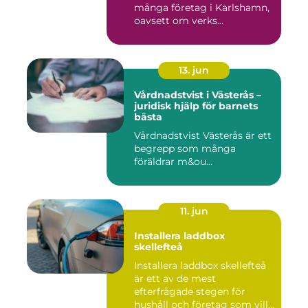
många företag i Karlshamn,
oavsett om verks...
13. jun
Vårdnadstvist i Västerås –
juridisk hjälp för barnets
bästa
Vårdnadstvist Västerås är ett
begrepp som många
föräldrar m&ou...
11. jun
Installera laddbox
skellefteå
Installera laddbox skellefteå
är ett av de mest
efterfrågade stegen för
hushåll och företag som vill...