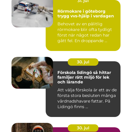
31. jul
Rörmokare i göteborg
trygg vvs-hjälp i vardagen
Behovet av en pålitlig
rörmokare blir ofta tydligt
först när något redan har
gått fel. En droppande ...
30. jul
Förskola lidingö så hittar
familjer rätt miljö för lek
och lärande
Att välja förskola är ett av de
första stora besluten många
vårdnadshavare fattar. På
Lidingö finns ...
30. jul