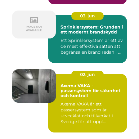
03. jun
Sprinklersystem: Grunden i
ett modernt brandskydd
Ett Sprinklersystem är ett av
de mest effektiva sätten att
begränsa en brand redan i ...
02. jun
Axema VAKA -
passersystem för säkerhet
och kontroll
Axema VAKA är ett
passersystem som är
utvecklat och tillverkat i
Sverige för att uppf...