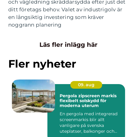
och vägledning skräddarsydda efter just det
ditt företags behov. Valet av industrigolv är
en långsiktig investering som kräver
noggrann planering
Läs fler inlägg här
Fler nyheter
09. aug
Pergola zipscreen markis
flexibelt solskydd för
moderna uterum
En pergola med integrerad
screenmarkis blir allt
vanligare på svenska
uteplatser, balkonger och
utes...