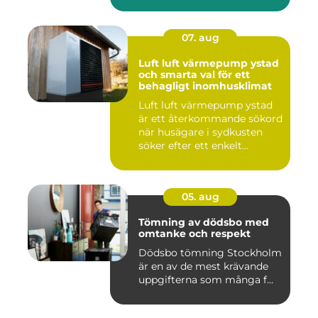
07. aug
Luft luft värmepump ystad
och smarta val för ett
behagligt inomhusklimat
Luft luft värmepump ystad
är ett återkommande sökord
när husägare i sydkusten
söker efter ett enkelt...
05. aug
Tömning av dödsbo med
omtanke och respekt
Dödsbo tömning Stockholm
är en av de mest krävande
uppgifterna som många f...