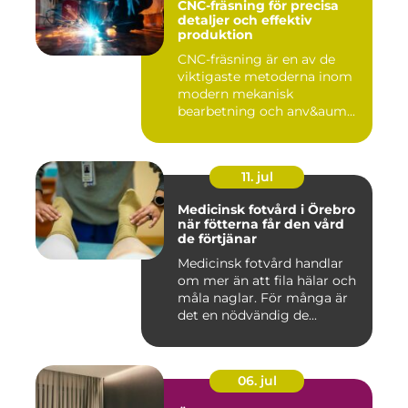
CNC-fräsning för precisa
detaljer och effektiv
produktion
CNC-fräsning är en av de
viktigaste metoderna inom
modern mekanisk
bearbetning och anv&aum...
11. jul
Medicinsk fotvård i Örebro
när fötterna får den vård
de förtjänar
Medicinsk fotvård handlar
om mer än att fila hälar och
måla naglar. För många är
det en nödvändig de...
06. jul