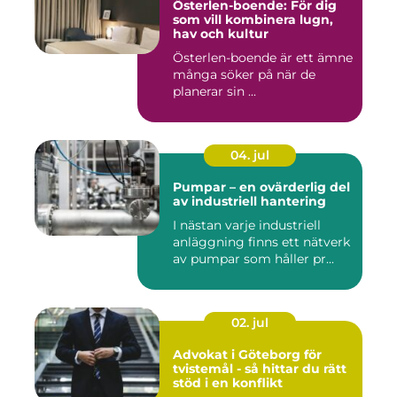
Österlen-boende: För dig
som vill kombinera lugn,
hav och kultur
Österlen-boende är ett ämne
många söker på när de
planerar sin ...
04. jul
Pumpar – en ovärderlig del
av industriell hantering
I nästan varje industriell
anläggning finns ett nätverk
av pumpar som håller pr...
02. jul
Advokat i Göteborg för
tvistemål - så hittar du rätt
stöd i en konflikt