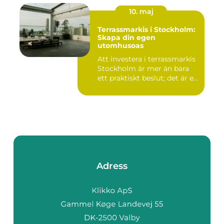
10. maj
Terrassmarkis i Stockholm:
Skapa din egen
utomhusoas
Att investera i terrassmarkis
Stockholm är mer än bara
ett praktiskt beslut; det är e...
Adress