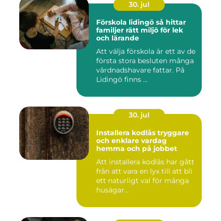
30. jul
Förskola lidingö så hittar
familjer rätt miljö för lek
och lärande
Att välja förskola är ett av de
första stora besluten många
vårdnadshavare fattar. På
Lidingö finns ...
30. jul
Installera kodlås tryggare
och enklare vardag
hemma och på jobbet
Att installera kodlås har gått
från att vara en lyx till att bli
ett naturligt val för många
husägar...