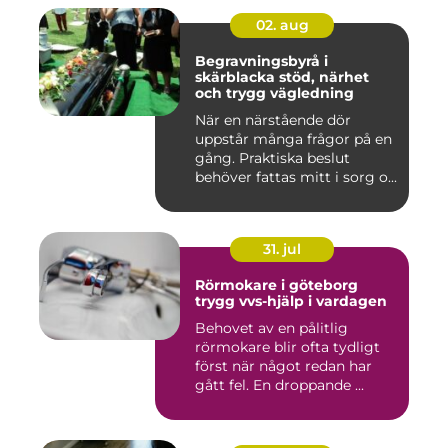
02. aug
Begravningsbyrå i
skärblacka stöd, närhet
och trygg vägledning
När en närstående dör
uppstår många frågor på en
gång. Praktiska beslut
behöver fattas mitt i sorg o...
31. jul
Rörmokare i göteborg
trygg vvs-hjälp i vardagen
Behovet av en pålitlig
rörmokare blir ofta tydligt
först när något redan har
gått fel. En droppande ...