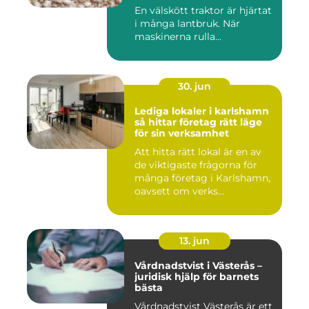
runt
En välskött traktor är hjärtat
i många lantbruk. När
maskinerna rulla...
30. jun
Lediga lokaler i karlshamn
så hittar företag rätt läge
för sin verksamhet
Att hitta rätt lokal är en av
de viktigaste frågorna för
många företag i Karlshamn,
oavsett om verks...
13. jun
Vårdnadstvist i Västerås –
juridisk hjälp för barnets
bästa
Vårdnadstvist Västerås är ett