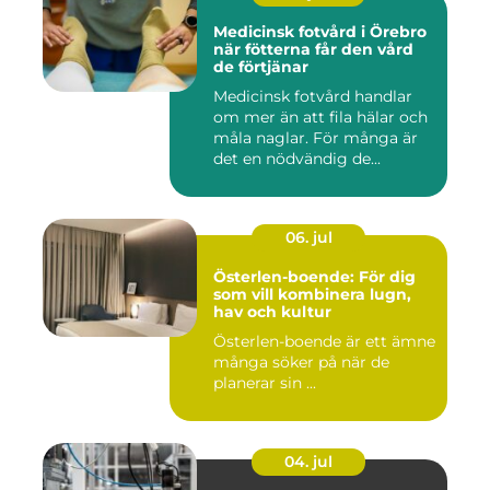
Medicinsk fotvård i Örebro
när fötterna får den vård
de förtjänar
Medicinsk fotvård handlar
om mer än att fila hälar och
måla naglar. För många är
det en nödvändig de...
06. jul
Österlen-boende: För dig
som vill kombinera lugn,
hav och kultur
Österlen-boende är ett ämne
många söker på när de
planerar sin ...
04. jul