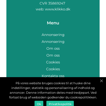
web:
www.klikko.dk
Menu
Annonsering
Annonsering
Om oss
Om oss
Cookies
Cookies
Kontakta oss
Kontakta oss
På vores website bruges cookies til at huske dine
indstillinger, statistik og personalisering af indhold og
Sitemap
annoncer. Denne information deles med tredjepart. Ved
Sitemap
fortsat brug af websiden godkender du cookiepolitikken.
Ok
Privatlivspolitik