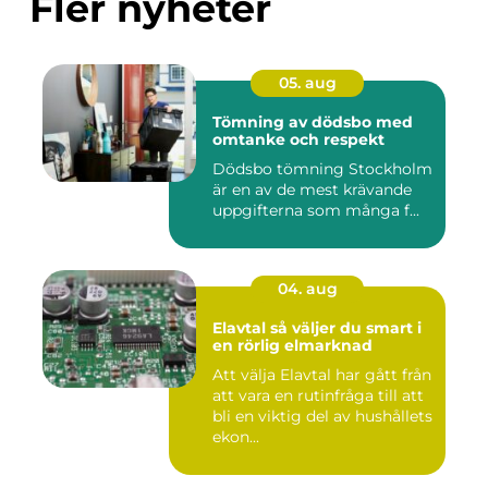
Fler nyheter
05. aug
Tömning av dödsbo med
omtanke och respekt
Dödsbo tömning Stockholm
är en av de mest krävande
uppgifterna som många f...
04. aug
Elavtal så väljer du smart i
en rörlig elmarknad
Att välja Elavtal har gått från
att vara en rutinfråga till att
bli en viktig del av hushållets
ekon...