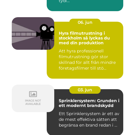
tydl...
06. jun
Hyra filmutrustning i
stockholm så lyckas du
med din produktion
Att hyra professionell
filmutrustning gör stor
skillnad för allt från mindre
företagsfilmer till stö...
03. jun
Sprinklersystem: Grunden i
ett modernt brandskydd
Ett Sprinklersystem är ett av
de mest effektiva sätten att
begränsa en brand redan i ...