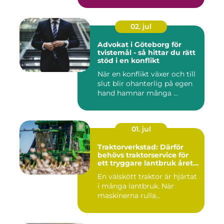
02. jul
Advokat i Göteborg för
tvistemål - så hittar du rätt
stöd i en konflikt
När en konflikt växer och till
slut blir ohanterlig på egen
hand hamnar många ...
01. jul
Traktorverkstad: Därför
behövs traktorservice för
ett tryggare lantbruk året
runt
En välskött traktor är hjärtat
i många lantbruk. När
maskinerna rulla...