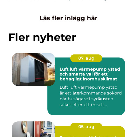
Läs fler inlägg här
Fler nyheter
07. aug
Luft luft värmepump ystad
och smarta val för ett
behagligt inomhusklimat
Luft luft värmepump ystad
är ett återkommande sökord
när husägare i sydkusten
söker efter ett enkelt...
05. aug