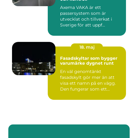
Axema VAKA är ett
passersystem som är
utvecklat och tillverkat i
Sverige för att uppf...
18. maj
Fasadskyltar som bygger
varumärke dygnet runt
En väl genomtänkt
fasadskylt gör mer än att
visa ett namn på en vägg.
Den fungerar som ett
landmärke...