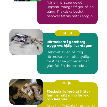
När en närstående dör
uppstår många frågor på en
gång. Praktiska beslut
behöver fattas mitt i sorg o...
31. jul
Rörmokare i göteborg
trygg vvs-hjälp i vardagen
Behovet av en pålitlig
rörmokare blir ofta tydligt
först när något redan har
gått fel. En droppande ...
30. jul
Förskola lidingö så hittar
familjer rätt miljö för lek
och lärande
Att välja förskola är ett av de