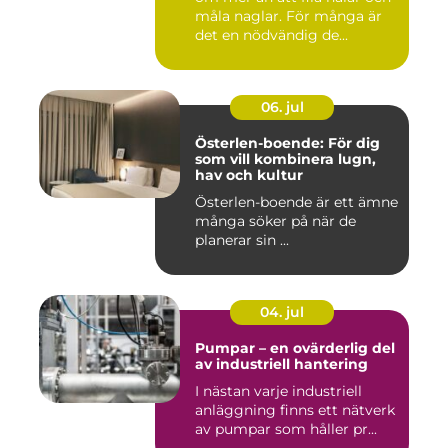
måla naglar. För många är
det en nödvändig de...
06. jul
Österlen-boende: För dig
som vill kombinera lugn,
hav och kultur
Österlen-boende är ett ämne
många söker på när de
planerar sin ...
04. jul
Pumpar – en ovärderlig del
av industriell hantering
I nästan varje industriell
anläggning finns ett nätverk
av pumpar som håller pr...