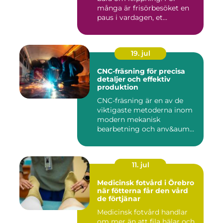
många är frisörbesöket en
paus i vardagen, et...
19. jul
CNC-fräsning för precisa
detaljer och effektiv
produktion
CNC-fräsning är en av de
viktigaste metoderna inom
modern mekanisk
bearbetning och anv&aum...
11. jul
Medicinsk fotvård i Örebro
när fötterna får den vård
de förtjänar
Medicinsk fotvård handlar
om mer än att fila hälar och