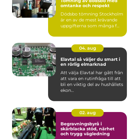
Tömning av dödsbo med
omtanke och respekt
Dödsbo tömning Stockholm
är en av de mest krävande
uppgifterna som många f...
04. aug
Elavtal så väljer du smart i
en rörlig elmarknad
Att välja Elavtal har gått från
att vara en rutinfråga till att
bli en viktig del av hushållets
ekon...
02. aug
Begravningsbyrå i
skärblacka stöd, närhet
och trygg vägledning