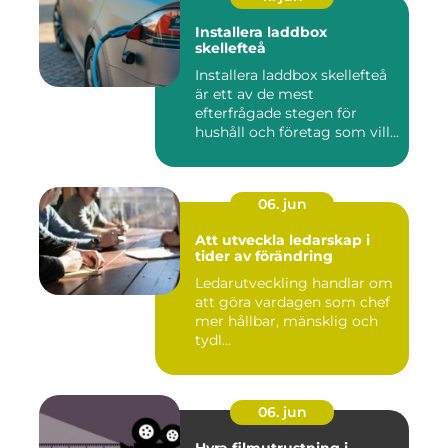
Installera laddbox
skellefteå
Installera laddbox skellefteå
är ett av de mest
efterfrågade stegen för
hushåll och företag som vill...
06. jun
Att utveckla ledarskap i
tider av förändring
Ledarutveckling handlar om
att göra vardagen som chef
mer hållbar, mänsklig och
tydl...
06. jun