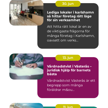
30. jun
Lediga lokaler i karlshamn
så hittar företag rätt läge
för sin verksamhet
Att hitta rätt lokal är en av
de viktigaste frågorna för
många företag i Karlshamn,
oavsett om verks...
13. jun
Vårdnadstvist i Västerås –
juridisk hjälp för barnets
bästa
Vårdnadstvist Västerås är ett
begrepp som många
föräldrar m&ou...
11. jun