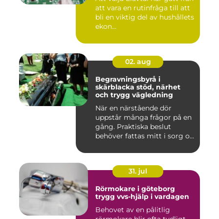
att vara en rutinfråga till att
bli en viktig del av hushållets
ekon...
02. aug
Begravningsbyrå i
skärblacka stöd, närhet
och trygg vägledning
När en närstående dör
uppstår många frågor på en
gång. Praktiska beslut
behöver fattas mitt i sorg o...
31. jul
Rörmokare i göteborg
trygg vvs-hjälp i vardagen
Behovet av en pålitlig