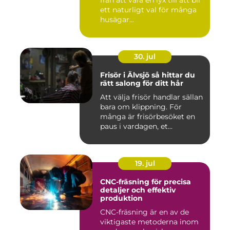
från att vara en lyx till att bli
ett naturligt val för många
husägar...
30. jul
Frisör i Älvsjö så hittar du
rätt salong för ditt hår
Att välja frisör handlar sällan
bara om klippning. För
många är frisörbesöket en
paus i vardagen, et...
19. jul
CNC-fräsning för precisa
detaljer och effektiv
produktion
CNC-fräsning är en av de
viktigaste metoderna inom