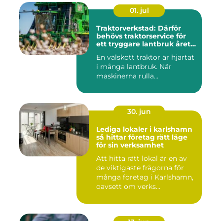
01. jul
Traktorverkstad: Därför
behövs traktorservice för
ett tryggare lantbruk året
runt
En välskött traktor är hjärtat
i många lantbruk. När
maskinerna rulla...
30. jun
Lediga lokaler i karlshamn
så hittar företag rätt läge
för sin verksamhet
Att hitta rätt lokal är en av
de viktigaste frågorna för
många företag i Karlshamn,
oavsett om verks...