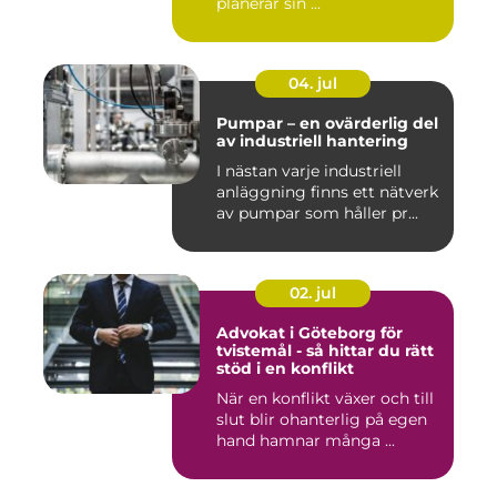
planerar sin ...
04. jul
Pumpar – en ovärderlig del
av industriell hantering
I nästan varje industriell
anläggning finns ett nätverk
av pumpar som håller pr...
02. jul
Advokat i Göteborg för
tvistemål - så hittar du rätt
stöd i en konflikt
När en konflikt växer och till
slut blir ohanterlig på egen
hand hamnar många ...