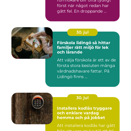
rörmokare blir ofta tydligt
först när något redan har
gått fel. En droppande ...
30. jul
Förskola lidingö så hittar
familjer rätt miljö för lek
och lärande
Att välja förskola är ett av de
första stora besluten många
vårdnadshavare fattar. På
Lidingö finns ...
30. jul
Installera kodlås tryggare
och enklare vardag
hemma och på jobbet
Att installera kodlås har gått