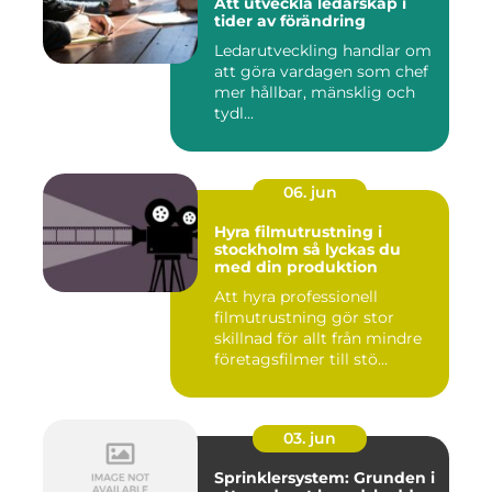
Att utveckla ledarskap i
tider av förändring
Ledarutveckling handlar om
att göra vardagen som chef
mer hållbar, mänsklig och
tydl...
06. jun
Hyra filmutrustning i
stockholm så lyckas du
med din produktion
Att hyra professionell
filmutrustning gör stor
skillnad för allt från mindre
företagsfilmer till stö...
03. jun
Sprinklersystem: Grunden i