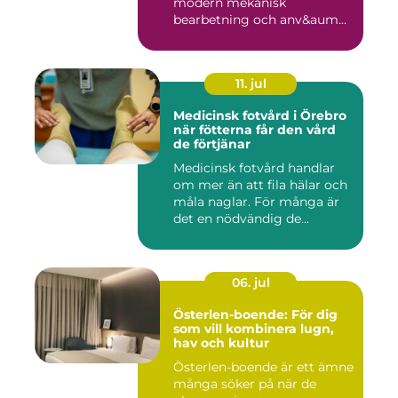
modern mekanisk
bearbetning och anv&aum...
11. jul
Medicinsk fotvård i Örebro
när fötterna får den vård
de förtjänar
Medicinsk fotvård handlar
om mer än att fila hälar och
måla naglar. För många är
det en nödvändig de...
06. jul
Österlen-boende: För dig
som vill kombinera lugn,
hav och kultur
Österlen-boende är ett ämne
många söker på när de