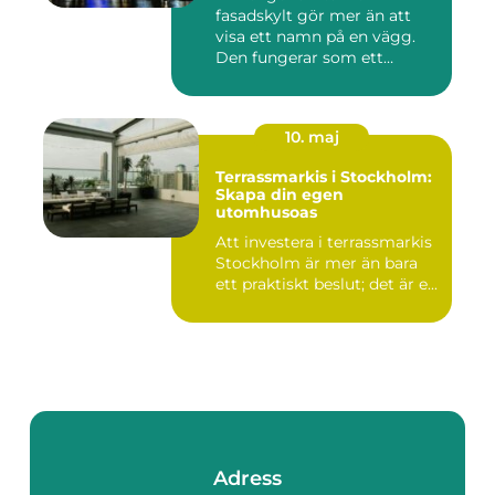
fasadskylt gör mer än att
visa ett namn på en vägg.
Den fungerar som ett
landmärke...
10. maj
Terrassmarkis i Stockholm:
Skapa din egen
utomhusoas
Att investera i terrassmarkis
Stockholm är mer än bara
ett praktiskt beslut; det är e...
Adress