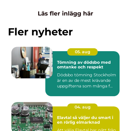
Läs fler inlägg här
Fler nyheter
05. aug
Tömning av dödsbo med
omtanke och respekt
Dödsbo tömning Stockholm
är en av de mest krävande
uppgifterna som många f...
04. aug
Elavtal så väljer du smart i
en rörlig elmarknad
Att välja Elavtal har gått från