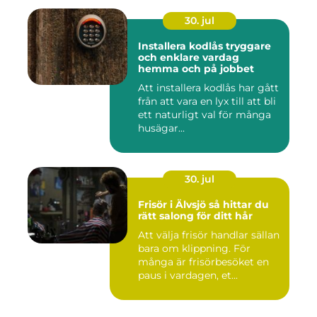
30. jul
Installera kodlås tryggare
och enklare vardag
hemma och på jobbet
Att installera kodlås har gått
från att vara en lyx till att bli
ett naturligt val för många
husägar...
30. jul
Frisör i Älvsjö så hittar du
rätt salong för ditt hår
Att välja frisör handlar sällan
bara om klippning. För
många är frisörbesöket en
paus i vardagen, et...