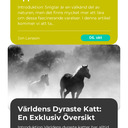
Introduktion: Sniglar är en välkänd del av
naturen, men det finns mycket mer att lära
om dessa fascinerande varelser. I denna artikel
kommer vi att ta...
06. okt
Jon Larsson
Världens Dyraste Katt:
En Exklusiv Översikt
Introduktion Världens dyraste katter har alltid