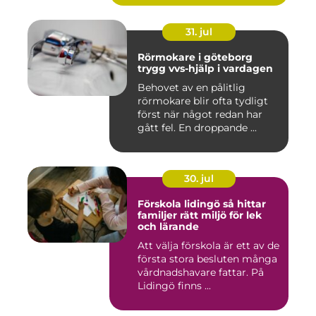
31. jul
Rörmokare i göteborg
trygg vvs-hjälp i vardagen
Behovet av en pålitlig
rörmokare blir ofta tydligt
först när något redan har
gått fel. En droppande ...
30. jul
Förskola lidingö så hittar
familjer rätt miljö för lek
och lärande
Att välja förskola är ett av de
första stora besluten många
vårdnadshavare fattar. På
Lidingö finns ...