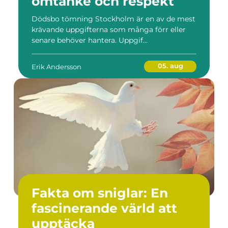
omtanke och respekt
Dödsbo tömning Stockholm är en av de mest
krävande uppgifterna som många förr eller
senare behöver hantera. Uppgif...
05. aug
Erik Andersson
Fakta om sniglar: En
fascinerande värld att
upptäcka