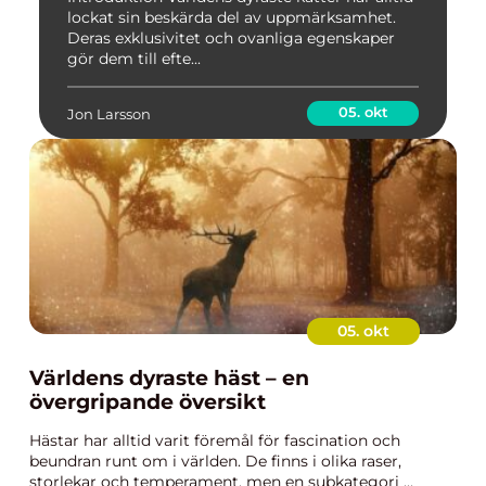
lockat sin beskärda del av uppmärksamhet.
Deras exklusivitet och ovanliga egenskaper
gör dem till efte...
05. okt
Jon Larsson
05. okt
Världens dyraste häst – en
övergripande översikt
Hästar har alltid varit föremål för fascination och
beundran runt om i världen. De finns i olika raser,
storlekar och temperament, men en subkategori ...