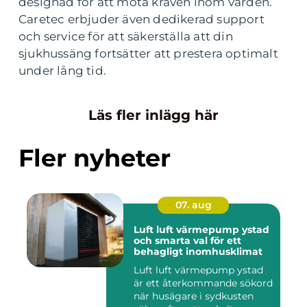
designad för att möta kraven inom vården.
Caretec erbjuder även dedikerad support
och service för att säkerställa att din
sjukhussäng fortsätter att prestera optimalt
under lång tid.
Läs fler inlägg här
Fler nyheter
07. aug
Luft luft värmepump ystad
och smarta val för ett
behagligt inomhusklimat
Luft luft värmepump ystad
är ett återkommande sökord
när husägare i sydkusten