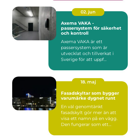
02. jun
Axema VAKA -
passersystem för säkerhet
och kontroll
Axema VAKA är ett
passersystem som är
utvecklat och tillverkat i
Sverige för att uppf...
18. maj
Fasadskyltar som bygger
varumärke dygnet runt
En väl genomtänkt
fasadskylt gör mer än att
visa ett namn på en vägg.
Den fungerar som ett
landmärke...