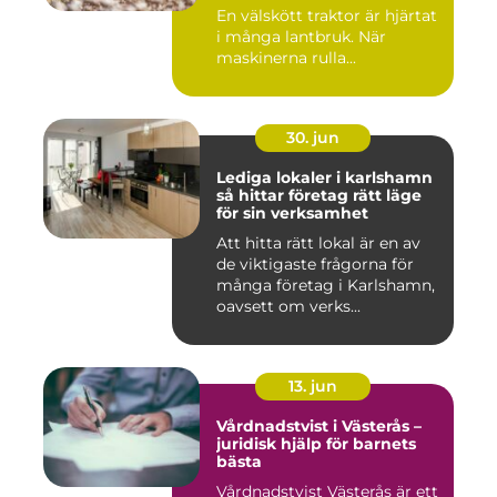
runt
En välskött traktor är hjärtat
i många lantbruk. När
maskinerna rulla...
30. jun
Lediga lokaler i karlshamn
så hittar företag rätt läge
för sin verksamhet
Att hitta rätt lokal är en av
de viktigaste frågorna för
många företag i Karlshamn,
oavsett om verks...
13. jun
Vårdnadstvist i Västerås –
juridisk hjälp för barnets
bästa
Vårdnadstvist Västerås är ett