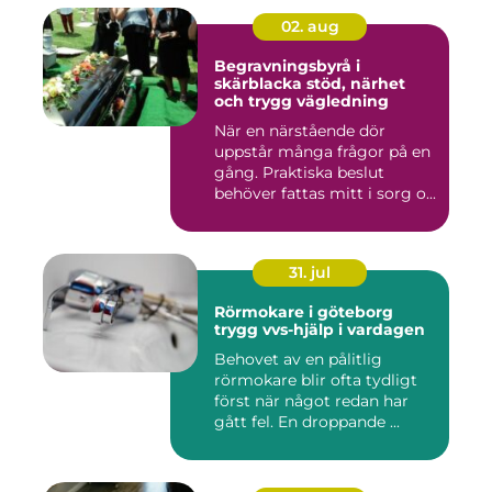
02. aug
Begravningsbyrå i
skärblacka stöd, närhet
och trygg vägledning
När en närstående dör
uppstår många frågor på en
gång. Praktiska beslut
behöver fattas mitt i sorg o...
31. jul
Rörmokare i göteborg
trygg vvs-hjälp i vardagen
Behovet av en pålitlig
rörmokare blir ofta tydligt
först när något redan har
gått fel. En droppande ...