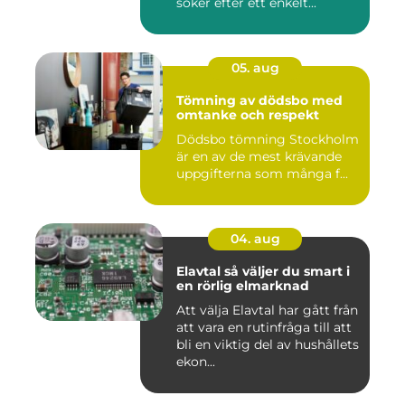
söker efter ett enkelt...
05. aug
Tömning av dödsbo med
omtanke och respekt
Dödsbo tömning Stockholm
är en av de mest krävande
uppgifterna som många f...
04. aug
Elavtal så väljer du smart i
en rörlig elmarknad
Att välja Elavtal har gått från
att vara en rutinfråga till att
bli en viktig del av hushållets
ekon...