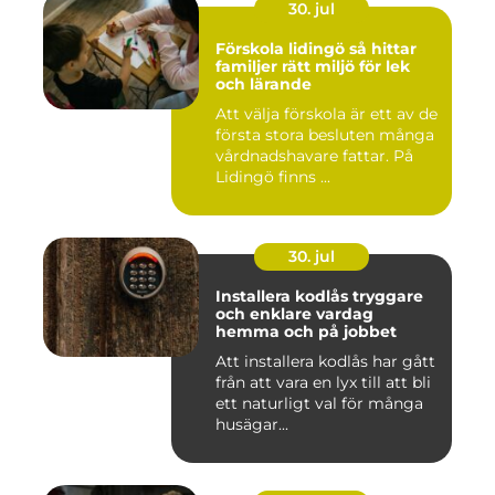
30. jul
Förskola lidingö så hittar
familjer rätt miljö för lek
och lärande
Att välja förskola är ett av de
första stora besluten många
vårdnadshavare fattar. På
Lidingö finns ...
30. jul
Installera kodlås tryggare
och enklare vardag
hemma och på jobbet
Att installera kodlås har gått
från att vara en lyx till att bli
ett naturligt val för många
husägar...