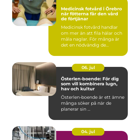
Medicinsk fotvård i Örebro
när fötterna får den vård
de förtjänar
Medicinsk fotvård handlar
om mer än att fila hälar och
måla naglar. För många är
det en nödvändig de...
06. jul
Österlen-boende: För dig
som vill kombinera lugn,
hav och kultur
Österlen-boende är ett ämne
många söker på när de
planerar sin ...
04. jul