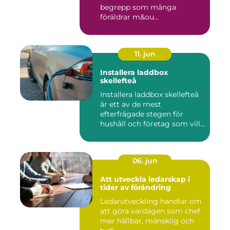
begrepp som många
föräldrar m&ou...
11. jun
Installera laddbox
skellefteå
Installera laddbox skellefteå
är ett av de mest
efterfrågade stegen för
hushåll och företag som vill...
06. jun
Att utveckla ledarskap i
tider av förändring
Ledarutveckling handlar om
att göra vardagen som chef
mer hållbar, mänsklig och