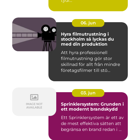
tydl...
06. jun
Hyra filmutrustning i
stockholm så lyckas du
med din produktion
Att hyra professionell
filmutrustning gör stor
skillnad för allt från mindre
företagsfilmer till stö...
03. jun
Sprinklersystem: Grunden i
ett modernt brandskydd
Ett Sprinklersystem är ett av
de mest effektiva sätten att
begränsa en brand redan i ...