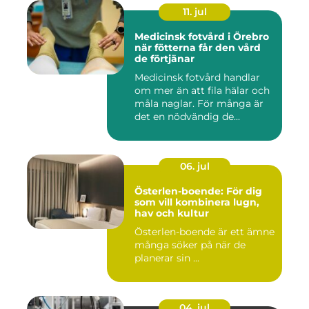
11. jul
Medicinsk fotvård i Örebro
när fötterna får den vård
de förtjänar
Medicinsk fotvård handlar
om mer än att fila hälar och
måla naglar. För många är
det en nödvändig de...
06. jul
Österlen-boende: För dig
som vill kombinera lugn,
hav och kultur
Österlen-boende är ett ämne
många söker på när de
planerar sin ...
04. jul