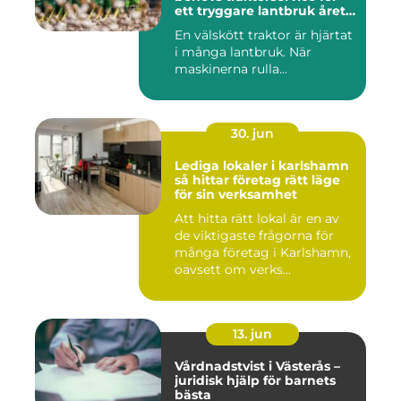
ett tryggare lantbruk året
runt
En välskött traktor är hjärtat
i många lantbruk. När
maskinerna rulla...
30. jun
Lediga lokaler i karlshamn
så hittar företag rätt läge
för sin verksamhet
Att hitta rätt lokal är en av
de viktigaste frågorna för
många företag i Karlshamn,
oavsett om verks...
13. jun
Vårdnadstvist i Västerås –
juridisk hjälp för barnets
bästa