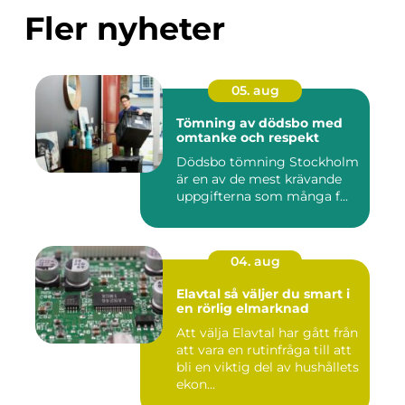
Fler nyheter
05. aug
Tömning av dödsbo med
omtanke och respekt
Dödsbo tömning Stockholm
är en av de mest krävande
uppgifterna som många f...
04. aug
Elavtal så väljer du smart i
en rörlig elmarknad
Att välja Elavtal har gått från
att vara en rutinfråga till att
bli en viktig del av hushållets
ekon...