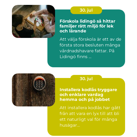
30. jul
Förskola lidingö så hittar
familjer rätt miljö för lek
och lärande
Att välja förskola är ett av de
första stora besluten många
vårdnadshavare fattar. På
Lidingö finns ...
30. jul
Installera kodlås tryggare
och enklare vardag
hemma och på jobbet
Att installera kodlås har gått
från att vara en lyx till att bli
ett naturligt val för många
husägar...