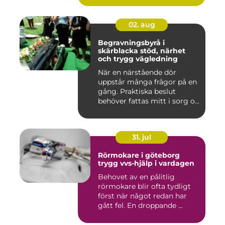
02. aug
Begravningsbyrå i
skärblacka stöd, närhet
och trygg vägledning
När en närstående dör
uppstår många frågor på en
gång. Praktiska beslut
behöver fattas mitt i sorg o...
31. jul
Rörmokare i göteborg
trygg vvs-hjälp i vardagen
Behovet av en pålitlig
rörmokare blir ofta tydligt
först när något redan har
gått fel. En droppande ...