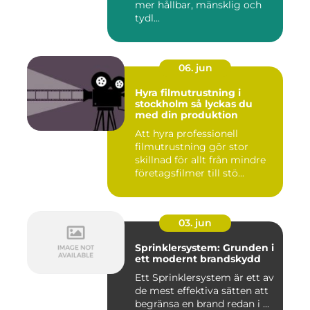
mer hållbar, mänsklig och
tydl...
06. jun
Hyra filmutrustning i
stockholm så lyckas du
med din produktion
Att hyra professionell
filmutrustning gör stor
skillnad för allt från mindre
företagsfilmer till stö...
03. jun
Sprinklersystem: Grunden i
ett modernt brandskydd
Ett Sprinklersystem är ett av
de mest effektiva sätten att
begränsa en brand redan i ...