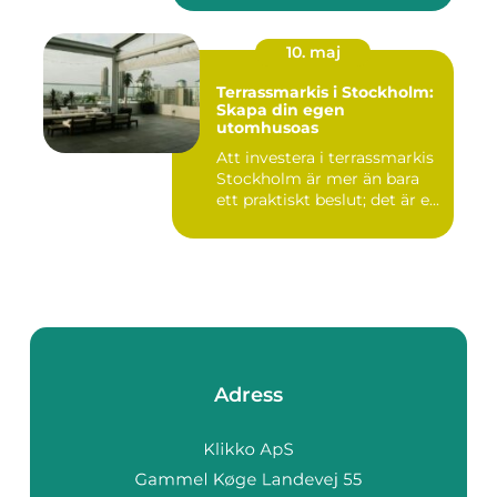
10. maj
Terrassmarkis i Stockholm:
Skapa din egen
utomhusoas
Att investera i terrassmarkis
Stockholm är mer än bara
ett praktiskt beslut; det är e...
Adress