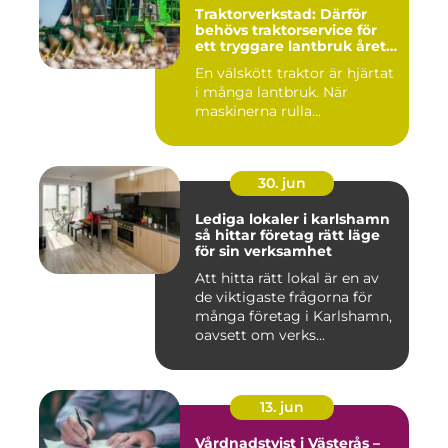
Traktorverkstad: Därför
behövs traktorservice för
ett tryggare lantbruk året
runt
En välskött traktor är hjärtat
i många lantbruk. När
maskinerna rulla...
30. jun
Lediga lokaler i karlshamn
så hittar företag rätt läge
för sin verksamhet
Att hitta rätt lokal är en av
de viktigaste frågorna för
många företag i Karlshamn,
oavsett om verks...
13. jun
Vårdnadstvist i Västerås –