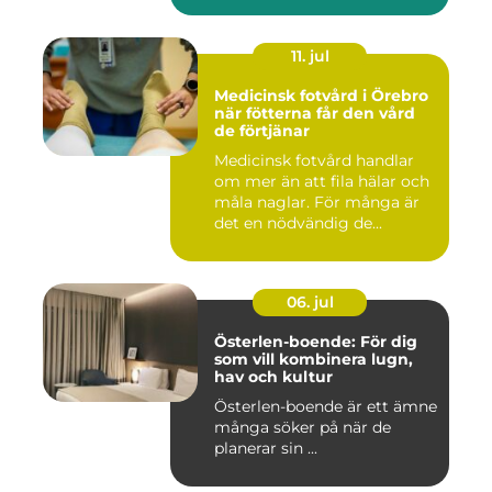
11. jul
Medicinsk fotvård i Örebro
när fötterna får den vård
de förtjänar
Medicinsk fotvård handlar
om mer än att fila hälar och
måla naglar. För många är
det en nödvändig de...
06. jul
Österlen-boende: För dig
som vill kombinera lugn,
hav och kultur
Österlen-boende är ett ämne
många söker på när de
planerar sin ...