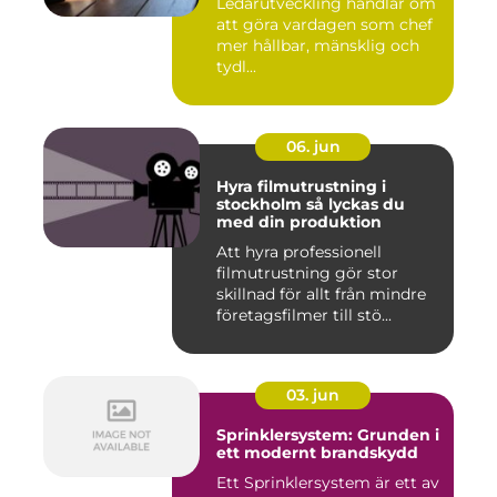
Ledarutveckling handlar om
att göra vardagen som chef
mer hållbar, mänsklig och
tydl...
06. jun
Hyra filmutrustning i
stockholm så lyckas du
med din produktion
Att hyra professionell
filmutrustning gör stor
skillnad för allt från mindre
företagsfilmer till stö...
03. jun
Sprinklersystem: Grunden i
ett modernt brandskydd
Ett Sprinklersystem är ett av