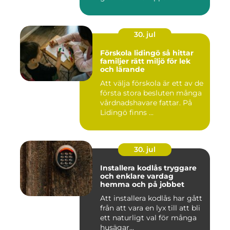
30. jul
Förskola lidingö så hittar
familjer rätt miljö för lek
och lärande
Att välja förskola är ett av de
första stora besluten många
vårdnadshavare fattar. På
Lidingö finns ...
30. jul
Installera kodlås tryggare
och enklare vardag
hemma och på jobbet
Att installera kodlås har gått
från att vara en lyx till att bli
ett naturligt val för många
husägar...