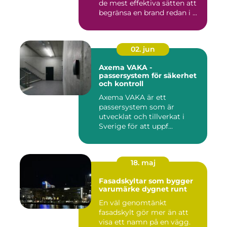
de mest effektiva sätten att
begränsa en brand redan i ...
02. jun
Axema VAKA -
passersystem för säkerhet
och kontroll
Axema VAKA är ett
passersystem som är
utvecklat och tillverkat i
Sverige för att uppf...
18. maj
Fasadskyltar som bygger
varumärke dygnet runt
En väl genomtänkt
fasadskylt gör mer än att
visa ett namn på en vägg.