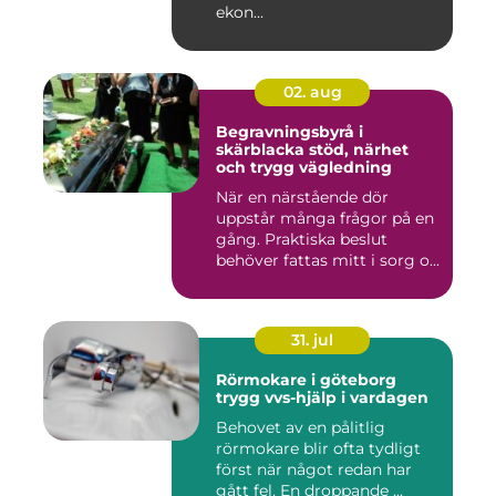
ekon...
02. aug
Begravningsbyrå i
skärblacka stöd, närhet
och trygg vägledning
När en närstående dör
uppstår många frågor på en
gång. Praktiska beslut
behöver fattas mitt i sorg o...
31. jul
Rörmokare i göteborg
trygg vvs-hjälp i vardagen
Behovet av en pålitlig
rörmokare blir ofta tydligt
först när något redan har
gått fel. En droppande ...