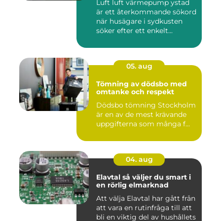
Luft luft värmepump ystad
är ett återkommande sökord
när husägare i sydkusten
söker efter ett enkelt...
05. aug
Tömning av dödsbo med
omtanke och respekt
Dödsbo tömning Stockholm
är en av de mest krävande
uppgifterna som många f...
04. aug
Elavtal så väljer du smart i
en rörlig elmarknad
Att välja Elavtal har gått från
att vara en rutinfråga till att
bli en viktig del av hushållets