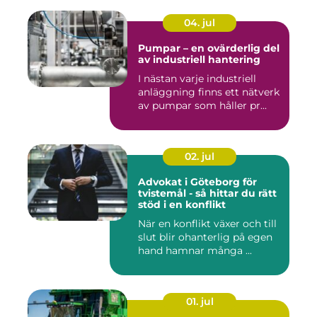
04. jul
Pumpar – en ovärderlig del
av industriell hantering
I nästan varje industriell
anläggning finns ett nätverk
av pumpar som håller pr...
02. jul
Advokat i Göteborg för
tvistemål - så hittar du rätt
stöd i en konflikt
När en konflikt växer och till
slut blir ohanterlig på egen
hand hamnar många ...
01. jul