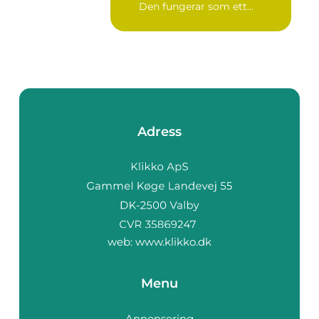
Den fungerar som ett
landmärke...
Adress
web:
www.klikko.dk
Menu
Annonsering