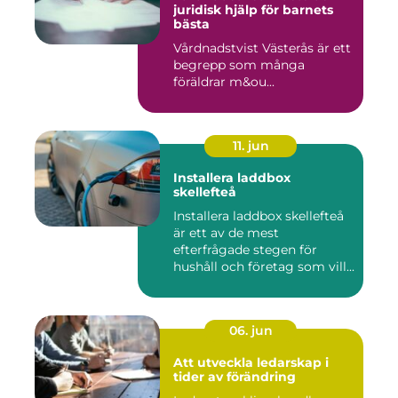
juridisk hjälp för barnets
bästa
Vårdnadstvist Västerås är ett
begrepp som många
föräldrar m&ou...
11. jun
Installera laddbox
skellefteå
Installera laddbox skellefteå
är ett av de mest
efterfrågade stegen för
hushåll och företag som vill...
06. jun
Att utveckla ledarskap i
tider av förändring