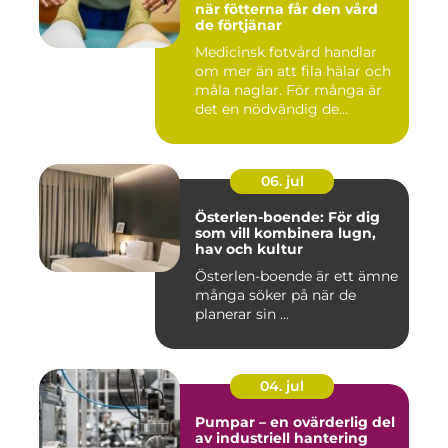
när fötterna får den vård
de förtjänar
Medicinsk fotvård handlar
om mer än att fila hälar och
måla naglar. För många är
det en nödvändig de...
06. jul
Österlen-boende: För dig
som vill kombinera lugn,
hav och kultur
Österlen-boende är ett ämne
många söker på när de
planerar sin ...
04. jul
Pumpar – en ovärderlig del
av industriell hantering