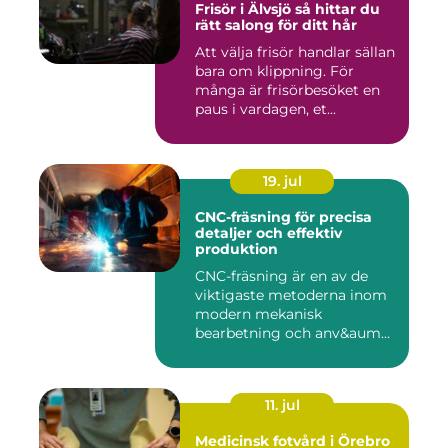
Frisör i Älvsjö så hittar du
rätt salong för ditt hår
Att välja frisör handlar sällan
bara om klippning. För
många är frisörbesöket en
paus i vardagen, et...
19. jul
CNC-fräsning för precisa
detaljer och effektiv
produktion
CNC-fräsning är en av de
viktigaste metoderna inom
modern mekanisk
bearbetning och anv&aum...
11. jul
Medicinsk fotvård i Örebro