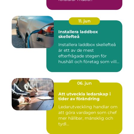
11. jun
Installera laddbox
skellefteå
Installera laddbox skellefteå
är ett av de mest
efterfrågade stegen för
hushåll och företag som vill...
06. jun
Att utveckla ledarskap i
tider av förändring
Ledarutveckling handlar om
att göra vardagen som chef
mer hållbar, mänsklig och
tydl...