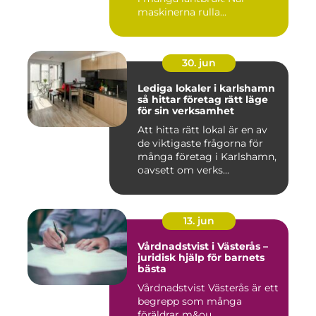
maskinerna rulla...
30. jun
Lediga lokaler i karlshamn
så hittar företag rätt läge
för sin verksamhet
Att hitta rätt lokal är en av
de viktigaste frågorna för
många företag i Karlshamn,
oavsett om verks...
13. jun
Vårdnadstvist i Västerås –
juridisk hjälp för barnets
bästa
Vårdnadstvist Västerås är ett
begrepp som många
föräldrar m&ou...