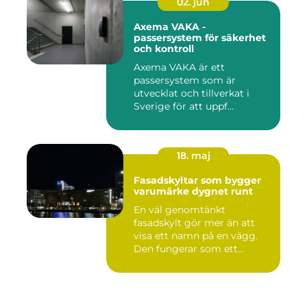
02. jun
Axema VAKA -
passersystem för säkerhet
och kontroll
Axema VAKA är ett
passersystem som är
utvecklat och tillverkat i
Sverige för att uppf...
18. maj
Fasadskyltar som bygger
varumärke dygnet runt
En väl genomtänkt
fasadskylt gör mer än att
visa ett namn på en vägg.
Den fungerar som ett
landmärke...