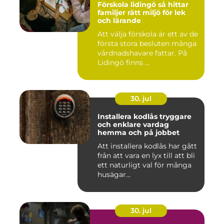
Förskola lidingö så hittar
familjer rätt miljö för lek
och lärande
Att välja förskola är ett av de
första stora besluten många
vårdnadshavare fattar. På
Lidingö finns ...
30. jul
Installera kodlås tryggare
och enklare vardag
hemma och på jobbet
Att installera kodlås har gått
från att vara en lyx till att bli
ett naturligt val för många
husägar...
30. jul