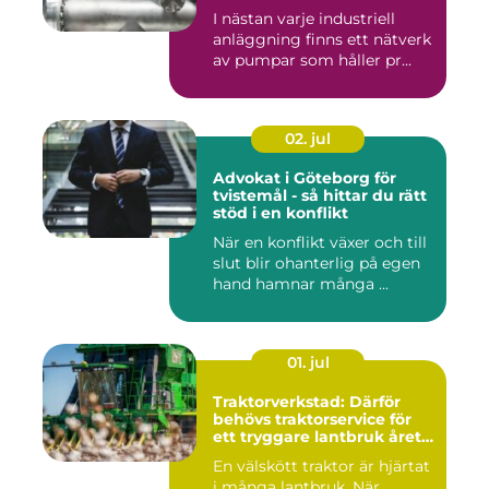
I nästan varje industriell
anläggning finns ett nätverk
av pumpar som håller pr...
02. jul
Advokat i Göteborg för
tvistemål - så hittar du rätt
stöd i en konflikt
När en konflikt växer och till
slut blir ohanterlig på egen
hand hamnar många ...
01. jul
Traktorverkstad: Därför
behövs traktorservice för
ett tryggare lantbruk året
runt
En välskött traktor är hjärtat
i många lantbruk. När