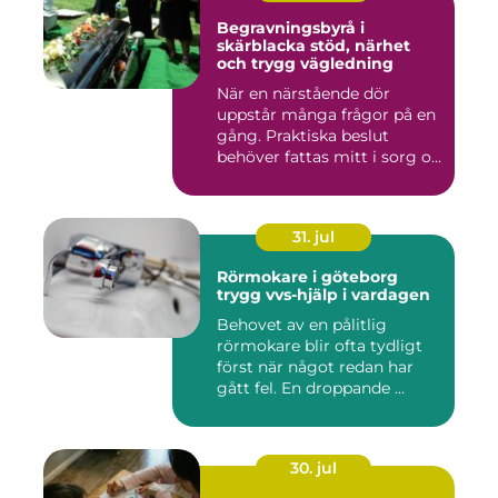
Begravningsbyrå i
skärblacka stöd, närhet
och trygg vägledning
När en närstående dör
uppstår många frågor på en
gång. Praktiska beslut
behöver fattas mitt i sorg o...
31. jul
Rörmokare i göteborg
trygg vvs-hjälp i vardagen
Behovet av en pålitlig
rörmokare blir ofta tydligt
först när något redan har
gått fel. En droppande ...
30. jul