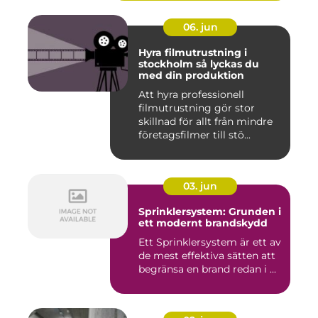
06. jun
Hyra filmutrustning i
stockholm så lyckas du
med din produktion
Att hyra professionell
filmutrustning gör stor
skillnad för allt från mindre
företagsfilmer till stö...
03. jun
Sprinklersystem: Grunden i
ett modernt brandskydd
Ett Sprinklersystem är ett av
de mest effektiva sätten att
begränsa en brand redan i ...