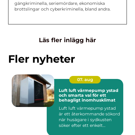
gängkriminella, seriemördare, ekonomiska
brottslingar och cyberkriminella, bland andra.
Läs fler inlägg här
Fler nyheter
07. aug
Luft luft värmepump ystad
och smarta val för ett
behagligt inomhusklimat
Luft luft värmepump ystad
är ett återkommande sökord
när husägare i sydkusten
söker efter ett enkelt...