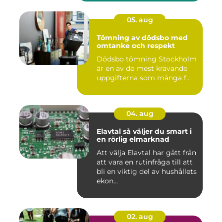
05. aug
Tömning av dödsbo med
omtanke och respekt
Dödsbo tömning Stockholm
är en av de mest krävande
uppgifterna som många f...
04. aug
Elavtal så väljer du smart i
en rörlig elmarknad
Att välja Elavtal har gått från
att vara en rutinfråga till att
bli en viktig del av hushållets
ekon...
02. aug