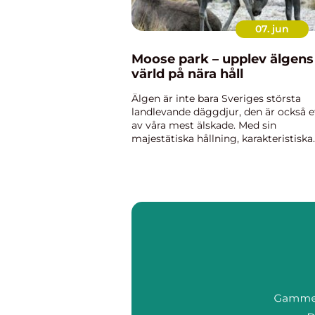
07. jun
Moose park – upplev älgens
värld på nära håll
Älgen är inte bara Sveriges största
landlevande däggdjur, den är också e
av våra mest älskade. Med sin
majestätiska hållning, karakteristiska
hornkrona och lugna rörelser har de
blivit en i...