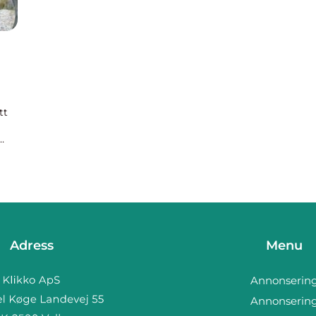
tt
n
Adress
Menu
Annonserin
Annonserin