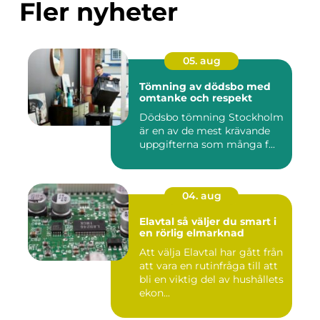
Fler nyheter
05. aug
Tömning av dödsbo med
omtanke och respekt
Dödsbo tömning Stockholm
är en av de mest krävande
uppgifterna som många f...
04. aug
Elavtal så väljer du smart i
en rörlig elmarknad
Att välja Elavtal har gått från
att vara en rutinfråga till att
bli en viktig del av hushållets
ekon...