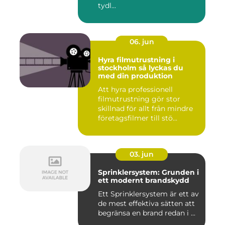
tydl...
06. jun
Hyra filmutrustning i
stockholm så lyckas du
med din produktion
Att hyra professionell
filmutrustning gör stor
skillnad för allt från mindre
företagsfilmer till stö...
03. jun
Sprinklersystem: Grunden i
ett modernt brandskydd
Ett Sprinklersystem är ett av
de mest effektiva sätten att
begränsa en brand redan i ...