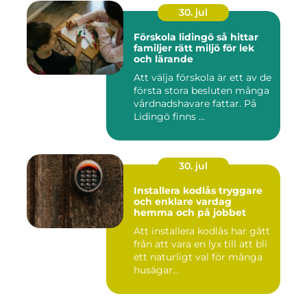
30. jul
Förskola lidingö så hittar
familjer rätt miljö för lek
och lärande
Att välja förskola är ett av de
första stora besluten många
vårdnadshavare fattar. På
Lidingö finns ...
30. jul
Installera kodlås tryggare
och enklare vardag
hemma och på jobbet
Att installera kodlås har gått
från att vara en lyx till att bli
ett naturligt val för många
husägar...