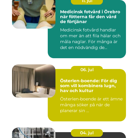
11. jul
Medicinsk fotvård i Örebro
när fötterna får den vård
de förtjänar
Medicinsk fotvård handlar
om mer än att fila hälar och
måla naglar. För många är
det en nödvändig de...
06. jul
Österlen-boende: För dig
som vill kombinera lugn,
hav och kultur
Österlen-boende är ett ämne
många söker på när de
planerar sin ...
04. jul