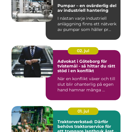
Pumpar – en ovärderlig del
av industriell hantering
I nästan varje industriell
anläggning finns ett nätverk
av pumpar som håller pr...
02. jul
Advokat i Göteborg för
tvistemål - så hittar du rätt
stöd i en konflikt
När en konflikt växer och till
slut blir ohanterlig på egen
hand hamnar många ...
01. jul
Traktorverkstad: Därför
behövs traktorservice för
ett tryggare lantbruk året