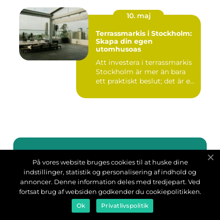
10. maj
Terrassmarkis i Stockholm:
Skapa din egen
utomhusoas
Att investera i terrassmarkis
Stockholm är mer än bara
ett praktiskt beslut; det är e...
På vores website bruges cookies til at huske dine
Adress
indstillinger, statistik og personalisering af indhold og
annoncer. Denne information deles med tredjepart. Ved
fortsat brug af websiden godkender du cookiepolitikken.
Ok
Privatlivspolitik