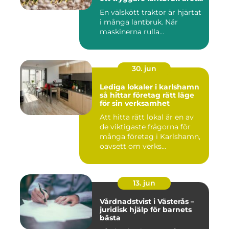
runt
En välskött traktor är hjärtat
i många lantbruk. När
maskinerna rulla...
30. jun
Lediga lokaler i karlshamn
så hittar företag rätt läge
för sin verksamhet
Att hitta rätt lokal är en av
de viktigaste frågorna för
många företag i Karlshamn,
oavsett om verks...
13. jun
Vårdnadstvist i Västerås –
juridisk hjälp för barnets
bästa