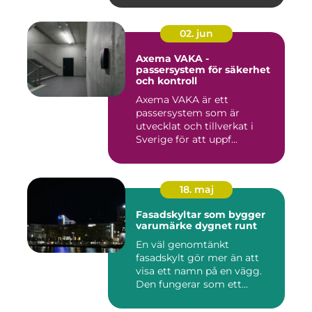
02. jun
Axema VAKA -
passersystem för säkerhet
och kontroll
Axema VAKA är ett
passersystem som är
utvecklat och tillverkat i
Sverige för att uppf...
18. maj
Fasadskyltar som bygger
varumärke dygnet runt
En väl genomtänkt
fasadskylt gör mer än att
visa ett namn på en vägg.
Den fungerar som ett
landmärke...