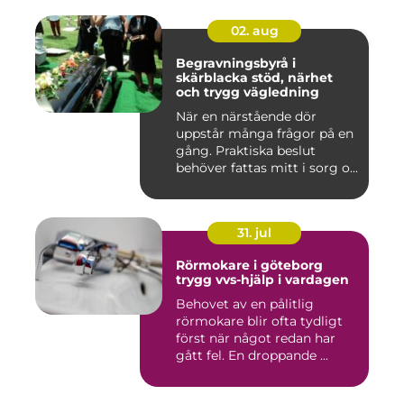
02. aug
Begravningsbyrå i
skärblacka stöd, närhet
och trygg vägledning
När en närstående dör
uppstår många frågor på en
gång. Praktiska beslut
behöver fattas mitt i sorg o...
31. jul
Rörmokare i göteborg
trygg vvs-hjälp i vardagen
Behovet av en pålitlig
rörmokare blir ofta tydligt
först när något redan har
gått fel. En droppande ...