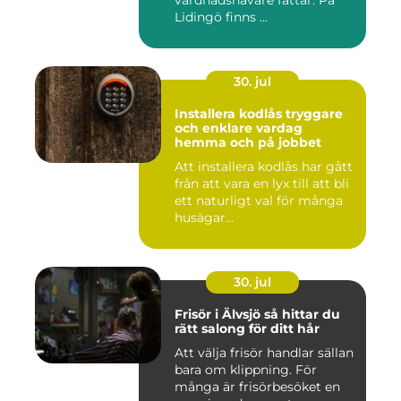
Lidingö finns ...
30. jul
Installera kodlås tryggare
och enklare vardag
hemma och på jobbet
Att installera kodlås har gått
från att vara en lyx till att bli
ett naturligt val för många
husägar...
30. jul
Frisör i Älvsjö så hittar du
rätt salong för ditt hår
Att välja frisör handlar sällan
bara om klippning. För
många är frisörbesöket en