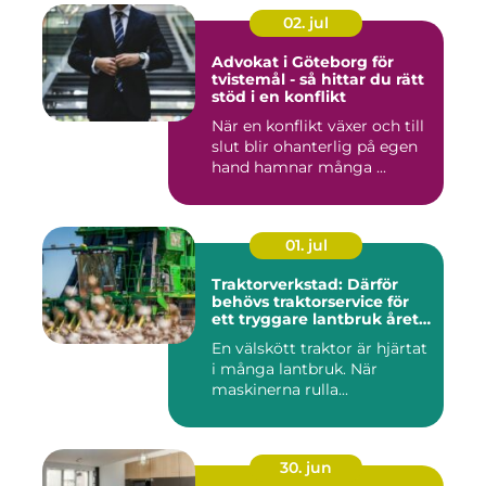
02. jul
Advokat i Göteborg för
tvistemål - så hittar du rätt
stöd i en konflikt
När en konflikt växer och till
slut blir ohanterlig på egen
hand hamnar många ...
01. jul
Traktorverkstad: Därför
behövs traktorservice för
ett tryggare lantbruk året
runt
En välskött traktor är hjärtat
i många lantbruk. När
maskinerna rulla...
30. jun