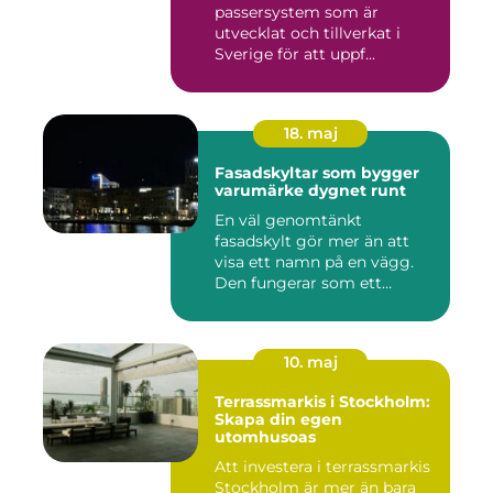
passersystem som är
utvecklat och tillverkat i
Sverige för att uppf...
18. maj
Fasadskyltar som bygger
varumärke dygnet runt
En väl genomtänkt
fasadskylt gör mer än att
visa ett namn på en vägg.
Den fungerar som ett
landmärke...
10. maj
Terrassmarkis i Stockholm:
Skapa din egen
utomhusoas
Att investera i terrassmarkis
Stockholm är mer än bara