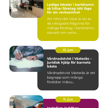
Lediga lokaler i karlshamn
så hittar företag rätt läge
för sin verksamhet
Att hitta rätt lokal är en av
de viktigaste frågorna för
många företag i Karlshamn,
oavsett om verks...
13. jun
Vårdnadstvist i Västerås –
juridisk hjälp för barnets
bästa
Vårdnadstvist Västerås är ett
begrepp som många
föräldrar m&ou...
11. jun
Installera laddbox