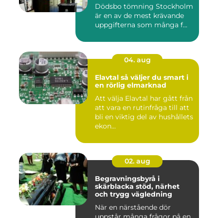
Dödsbo tömning Stockholm
är en av de mest krävande
uppgifterna som många f...
04. aug
Elavtal så väljer du smart i
en rörlig elmarknad
Att välja Elavtal har gått från
att vara en rutinfråga till att
bli en viktig del av hushållets
ekon...
02. aug
Begravningsbyrå i
skärblacka stöd, närhet
och trygg vägledning
När en närstående dör
uppstår många frågor på en