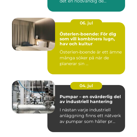
det en nödvändig de...
06. jul
Österlen-boende: För dig
som vill kombinera lugn,
hav och kultur
Österlen-boende är ett ämne
många söker på när de
planerar sin ...
04. jul
Pumpar – en ovärderlig del
av industriell hantering
I nästan varje industriell
anläggning finns ett nätverk
av pumpar som håller pr...