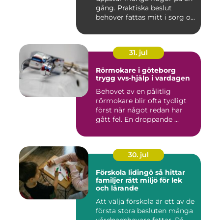
gång. Praktiska beslut
behöver fattas mitt i sorg o...
31. jul
Rörmokare i göteborg
trygg vvs-hjälp i vardagen
Behovet av en pålitlig
rörmokare blir ofta tydligt
först när något redan har
gått fel. En droppande ...
30. jul
Förskola lidingö så hittar
familjer rätt miljö för lek
och lärande
Att välja förskola är ett av de
första stora besluten många
vårdnadshavare fattar. På