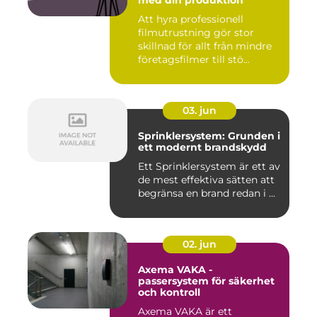
Att hyra professionell
filmutrustning gör stor
skillnad för allt från mindre
företagsfilmer till stö...
03. jun
Sprinklersystem: Grunden i
ett modernt brandskydd
Ett Sprinklersystem är ett av
de mest effektiva sätten att
begränsa en brand redan i ...
02. jun
Axema VAKA -
passersystem för säkerhet
och kontroll
Axema VAKA är ett