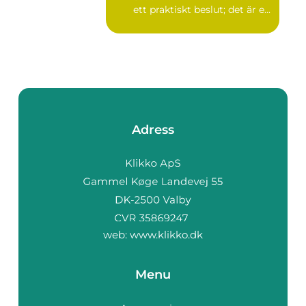
ett praktiskt beslut; det är e...
Adress
web:
www.klikko.dk
Menu