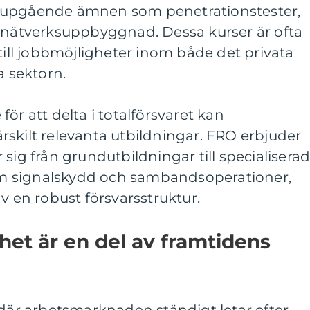
jupgående ämnen som penetrationstester,
h nätverksuppbyggnad. Dessa kurser är ofta
 till jobbmöjligheter inom både det privata
a sektorn.
ör att delta i totalförsvaret kan
skilt relevanta utbildningar. FRO erbjuder
sig från grundutbildningar till specialisera
m signalskydd och sambandsoperationer,
v en robust försvarsstruktur.
het är en del av framtidens