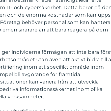
 där arbetsmarknaden ständigt letar efter
m IT- och cybersäkerhet. Detta beror på de
den och de enorma kostnader som kan upps
. Företag behöver personal som kan hantera
blemen snarare än att bara reagera på dem
ger individerna förmågan att inte bara förs
tsområdet utan även att aktivt bidra till a
rtifiering inom ett specifikt område inom
empel bli avgörande för framtida
situationer kan variera från att utveckla
 bedriva informationssäkerhet inom olika
lla verksamheter.