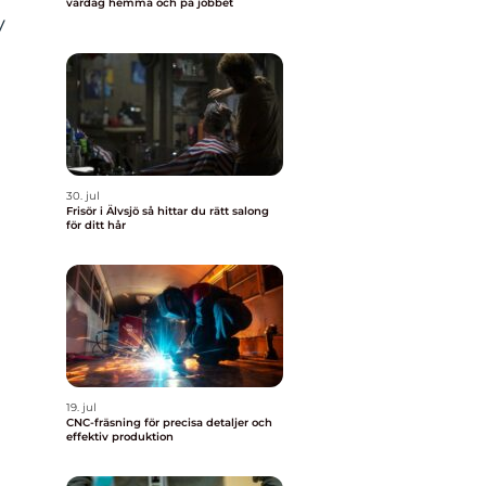
vardag hemma och på jobbet
v
30. jul
Frisör i Älvsjö så hittar du rätt salong
för ditt hår
19. jul
CNC-fräsning för precisa detaljer och
effektiv produktion