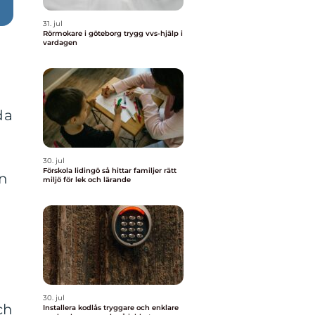
31. jul
Rörmokare i göteborg trygg vvs-hjälp i
vardagen
da
30. jul
Förskola lidingö så hittar familjer rätt
on
miljö för lek och lärande
30. jul
ch
Installera kodlås tryggare och enklare