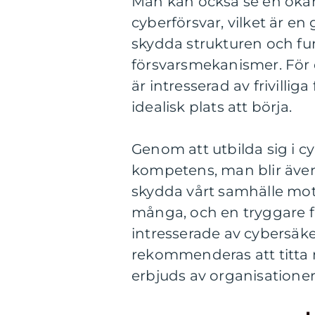
Man kan också se en ökan
cyberförsvar, vilket är e
skydda strukturen och fun
försvarsmekanismer. För 
är intresserad av frivilli
idealisk plats att börja.
Genom att utbilda sig i c
kompetens, man blir även e
skydda vårt samhälle mot 
många, och en tryggare f
intresserade av cybersäker
rekommenderas att titta
erbjuds av organisatione