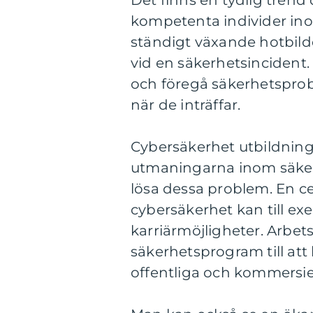
Det finns en tydlig trend
kompetenta individer ino
ständigt växande hotbil
vid en säkerhetsincident
och föregå säkerhetspro
när de inträffar.
Cybersäkerhet utbildning 
utmaningarna inom säkerhe
lösa dessa problem. En ce
cybersäkerhet kan till ex
karriärmöjligheter. Arbets
säkerhetsprogram till att
offentliga och kommersie