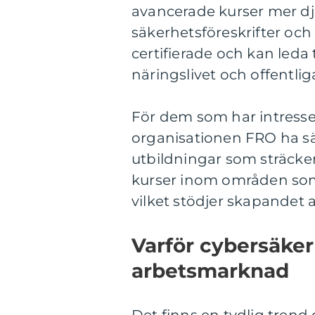
avancerade kurser mer d
säkerhetsföreskrifter oc
certifierade och kan leda
näringslivet och offentlig
För dem som har intresse f
organisationen FRO ha sär
utbildningar som sträcker 
kurser inom områden so
vilket stödjer skapandet a
Varför cybersäker
arbetsmarknad