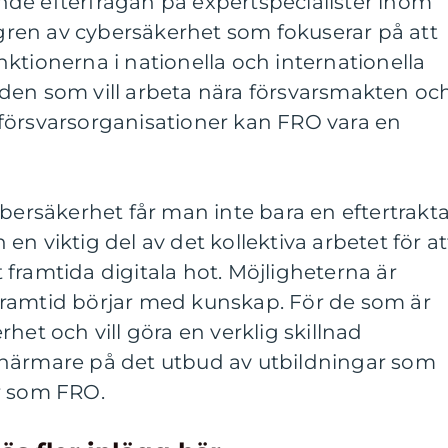
de efterfrågan på expertspecialister inom
n gren av cybersäkerhet som fokuserar på att
ktionerna i nationella och internationella
den som vill arbeta nära försvarsmakten oc
ga försvarsorganisationer kan FRO vara en
ybersäkerhet får man inte bara en eftertrakt
n viktig del av det kollektiva arbetet för at
framtida digitala hot. Möjligheterna är
ramtid börjar med kunskap. För de som är
het och vill göra en verklig skillnad
 närmare på det utbud av utbildningar som
r som FRO.