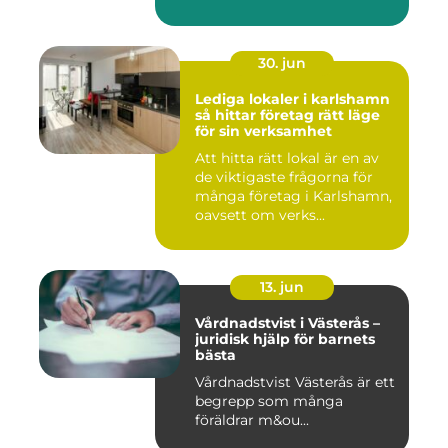
30. jun
Lediga lokaler i karlshamn
så hittar företag rätt läge
för sin verksamhet
Att hitta rätt lokal är en av
de viktigaste frågorna för
många företag i Karlshamn,
oavsett om verks...
13. jun
Vårdnadstvist i Västerås –
juridisk hjälp för barnets
bästa
Vårdnadstvist Västerås är ett
begrepp som många
föräldrar m&ou...