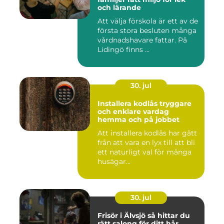
och lärande
Att välja förskola är ett av de
första stora besluten många
vårdnadshavare fattar. På
Lidingö finns ...
30. jul
Installera kodlås tryggare
och enklare vardag
hemma och på jobbet
Att installera kodlås har gått
från att vara en lyx till att bli
ett naturligt val för många
husägar...
30. jul
Frisör i Älvsjö så hittar du
rätt salong för ditt hår