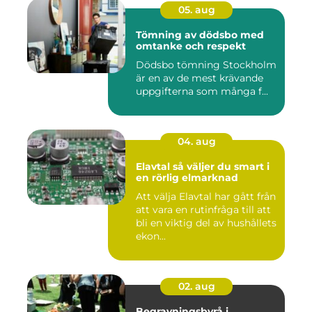
05. aug
Tömning av dödsbo med
omtanke och respekt
Dödsbo tömning Stockholm
är en av de mest krävande
uppgifterna som många f...
04. aug
Elavtal så väljer du smart i
en rörlig elmarknad
Att välja Elavtal har gått från
att vara en rutinfråga till att
bli en viktig del av hushållets
ekon...
02. aug
Begravningsbyrå i