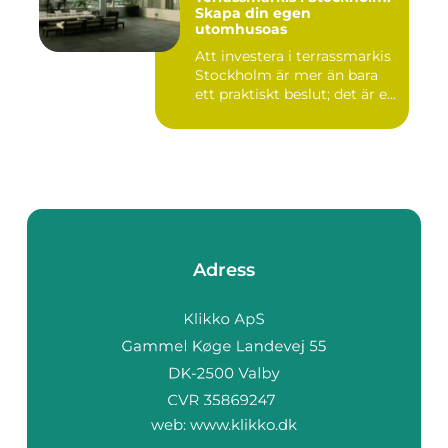
Skapa din egen
utomhusoas
Att investera i terrassmarkis
Stockholm är mer än bara
ett praktiskt beslut; det är e...
Adress
web:
www.klikko.dk