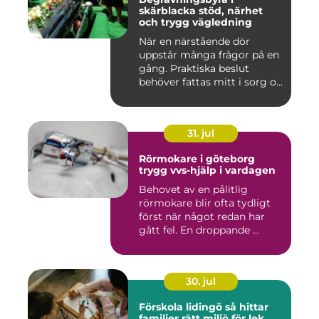
skärblacka stöd, närhet
och trygg vägledning
När en närstående dör
uppstår många frågor på en
gång. Praktiska beslut
behöver fattas mitt i sorg o...
31. jul
Rörmokare i göteborg
trygg vvs-hjälp i vardagen
Behovet av en pålitlig
rörmokare blir ofta tydligt
först när något redan har
gått fel. En droppande ...
30. jul
Förskola lidingö så hittar
familjer rätt miljö för lek