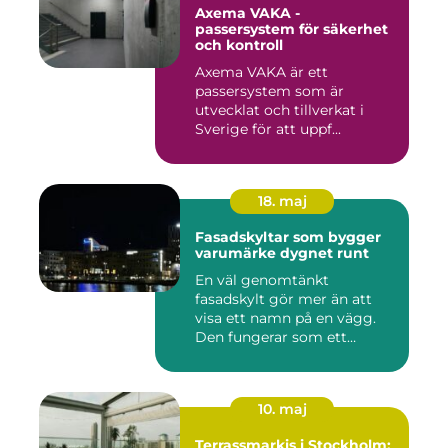
Axema VAKA -
passersystem för säkerhet
och kontroll
Axema VAKA är ett
passersystem som är
utvecklat och tillverkat i
Sverige för att uppf...
18. maj
Fasadskyltar som bygger
varumärke dygnet runt
En väl genomtänkt
fasadskylt gör mer än att
visa ett namn på en vägg.
Den fungerar som ett
landmärke...
10. maj
Terrassmarkis i Stockholm: