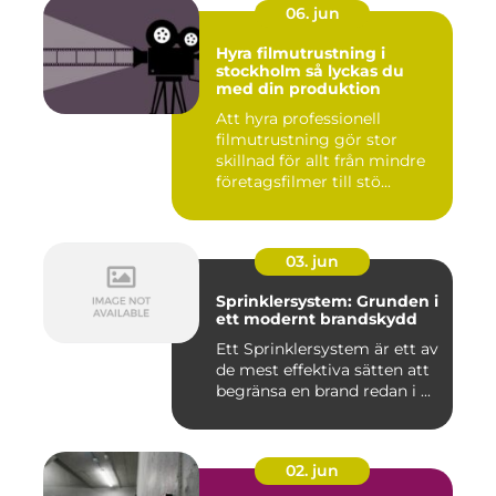
06. jun
Hyra filmutrustning i
stockholm så lyckas du
med din produktion
Att hyra professionell
filmutrustning gör stor
skillnad för allt från mindre
företagsfilmer till stö...
03. jun
Sprinklersystem: Grunden i
ett modernt brandskydd
Ett Sprinklersystem är ett av
de mest effektiva sätten att
begränsa en brand redan i ...
02. jun