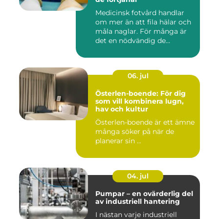
Medicinsk fotvård handlar
om mer än att fila hälar och
måla naglar. För många är
det en nödvändig de...
06. jul
Österlen-boende: För dig
som vill kombinera lugn,
hav och kultur
Österlen-boende är ett ämne
många söker på när de
planerar sin ...
04. jul
Pumpar – en ovärderlig del
av industriell hantering
I nästan varje industriell