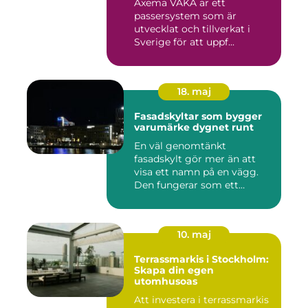
Axema VAKA är ett
passersystem som är
utvecklat och tillverkat i
Sverige för att uppf...
18. maj
Fasadskyltar som bygger
varumärke dygnet runt
En väl genomtänkt
fasadskylt gör mer än att
visa ett namn på en vägg.
Den fungerar som ett
landmärke...
10. maj
Terrassmarkis i Stockholm:
Skapa din egen
utomhusoas
Att investera i terrassmarkis