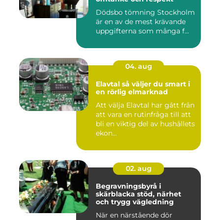
Dödsbo tömning Stockholm
är en av de mest krävande
uppgifterna som många f...
04. aug
Elavtal så väljer du smart i
en rörlig elmarknad
Att välja Elavtal har gått från
att vara en rutinfråga till att
bli en viktig del av hushållets
ekon...
02. aug
Begravningsbyrå i
skärblacka stöd, närhet
och trygg vägledning
När en närstående dör