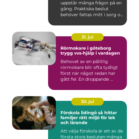
uppstår många frågor på en
gång. Praktiska beslut
behöver fattas mitt i sorg o...
31. jul
Rörmokare i göteborg
trygg vvs-hjälp i vardagen
Behovet av en pålitlig
rörmokare blir ofta tydligt
först när något redan har
gått fel. En droppande ...
30. jul
Förskola lidingö så hittar
familjer rätt miljö för lek
och lärande
Att välja förskola är ett av de
första stora besluten många