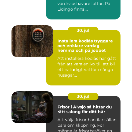
vårdnadshavare fattar. På
Lidingö finns ...
30. jul
Installera kodlås tryggare
och enklare vardag
hemma och på jobbet
Att installera kodlås har gått
från att vara en lyx till att bli
ett naturligt val för många
husägar...
30. jul
Frisör i Älvsjö så hittar du
rätt salong för ditt hår
Att välja frisör handlar sällan
bara om klippning. För
många är frisörbesöket en