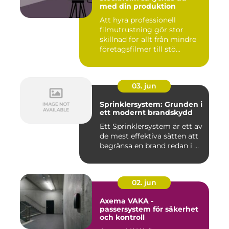
med din produktion
Att hyra professionell
filmutrustning gör stor
skillnad för allt från mindre
företagsfilmer till stö...
03. jun
Sprinklersystem: Grunden i
ett modernt brandskydd
Ett Sprinklersystem är ett av
de mest effektiva sätten att
begränsa en brand redan i ...
02. jun
Axema VAKA -
passersystem för säkerhet
och kontroll