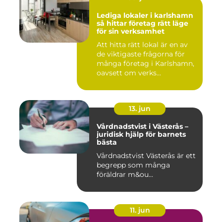
Lediga lokaler i karlshamn
så hittar företag rätt läge
för sin verksamhet
Att hitta rätt lokal är en av
de viktigaste frågorna för
många företag i Karlshamn,
oavsett om verks...
13. jun
Vårdnadstvist i Västerås –
juridisk hjälp för barnets
bästa
Vårdnadstvist Västerås är ett
begrepp som många
föräldrar m&ou...
11. jun