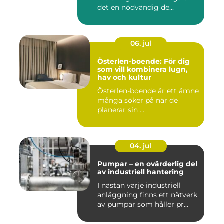
det en nödvändig de...
06. jul
Österlen-boende: För dig
som vill kombinera lugn,
hav och kultur
Österlen-boende är ett ämne
många söker på när de
planerar sin ...
04. jul
Pumpar – en ovärderlig del
av industriell hantering
I nästan varje industriell
anläggning finns ett nätverk
av pumpar som håller pr...