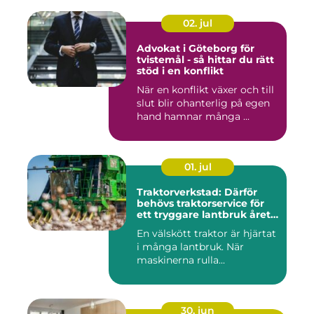
02. jul
Advokat i Göteborg för
tvistemål - så hittar du rätt
stöd i en konflikt
När en konflikt växer och till
slut blir ohanterlig på egen
hand hamnar många ...
01. jul
Traktorverkstad: Därför
behövs traktorservice för
ett tryggare lantbruk året
runt
En välskött traktor är hjärtat
i många lantbruk. När
maskinerna rulla...
30. jun