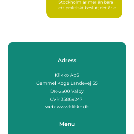
Stockholm är mer än bara
ett praktiskt beslut; det är e...
Adress
web:
www.klikko.dk
Menu