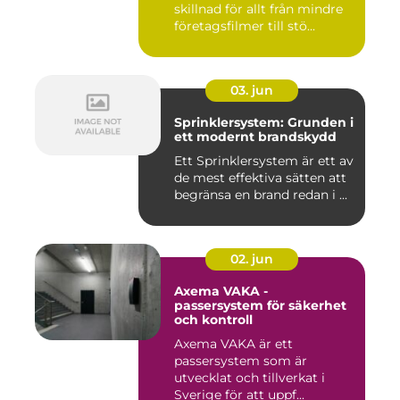
skillnad för allt från mindre
företagsfilmer till stö...
03. jun
Sprinklersystem: Grunden i
ett modernt brandskydd
Ett Sprinklersystem är ett av
de mest effektiva sätten att
begränsa en brand redan i ...
02. jun
Axema VAKA -
passersystem för säkerhet
och kontroll
Axema VAKA är ett
passersystem som är
utvecklat och tillverkat i
Sverige för att uppf...