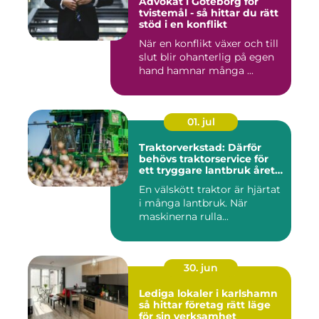
Advokat i Göteborg för
tvistemål - så hittar du rätt
stöd i en konflikt
När en konflikt växer och till
slut blir ohanterlig på egen
hand hamnar många ...
01. jul
Traktorverkstad: Därför
behövs traktorservice för
ett tryggare lantbruk året
runt
En välskött traktor är hjärtat
i många lantbruk. När
maskinerna rulla...
30. jun
Lediga lokaler i karlshamn
så hittar företag rätt läge
för sin verksamhet