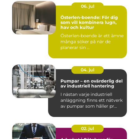
06. jul
Österlen-boende: För dig
som vill kombinera lugn,
hav och kultur
Österlen-boende är ett ämne
många söker på när de
planerar sin ...
04. jul
Pumpar – en ovärderlig del
av industriell hantering
I nästan varje industriell
anläggning finns ett nätverk
av pumpar som håller pr...
02. jul