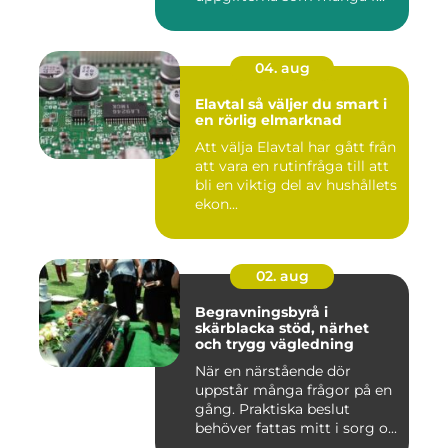
04. aug
Elavtal så väljer du smart i
en rörlig elmarknad
Att välja Elavtal har gått från
att vara en rutinfråga till att
bli en viktig del av hushållets
ekon...
02. aug
Begravningsbyrå i
skärblacka stöd, närhet
och trygg vägledning
När en närstående dör
uppstår många frågor på en
gång. Praktiska beslut
behöver fattas mitt i sorg o...