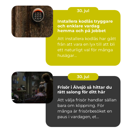
30. jul
Installera kodlås tryggare
och enklare vardag
hemma och på jobbet
Att installera kodlås har gått
från att vara en lyx till att bli
ett naturligt val för många
husägar...
30. jul
Frisör i Älvsjö så hittar du
rätt salong för ditt hår
Att välja frisör handlar sällan
bara om klippning. För
många är frisörbesöket en
paus i vardagen, et...