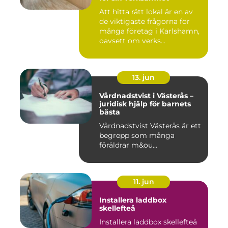
Att hitta rätt lokal är en av
de viktigaste frågorna för
många företag i Karlshamn,
oavsett om verks...
13. jun
Vårdnadstvist i Västerås –
juridisk hjälp för barnets
bästa
Vårdnadstvist Västerås är ett
begrepp som många
föräldrar m&ou...
11. jun
Installera laddbox
skellefteå
Installera laddbox skellefteå