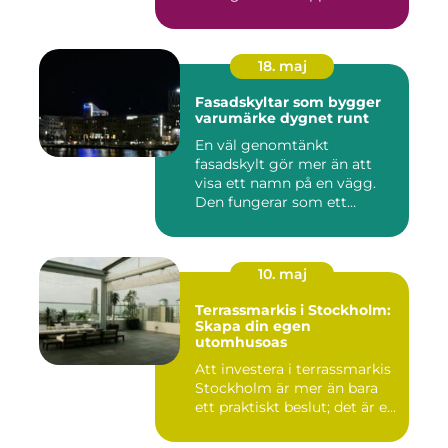
18. maj
Fasadskyltar som bygger
varumärke dygnet runt
En väl genomtänkt
fasadskylt gör mer än att
visa ett namn på en vägg.
Den fungerar som ett
landmärke...
10. maj
Terrassmarkis i Stockholm:
Skapa din egen
utomhusoas
Att investera i terrassmarkis
Stockholm är mer än bara
ett praktiskt beslut; det är e...