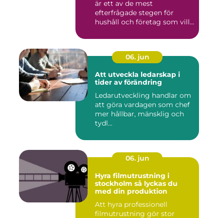
är ett av de mest
efterfrågade stegen för
hushåll och företag som vill...
06. jun
Att utveckla ledarskap i
tider av förändring
Ledarutveckling handlar om
att göra vardagen som chef
mer hållbar, mänsklig och
tydl...
06. jun
Hyra filmutrustning i
stockholm så lyckas du
med din produktion
Att hyra professionell
filmutrustning gör stor