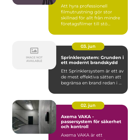
Att hyra professionell
filmutrustning gör stor
skillnad för allt från mindre
företagsfilmer till stö...
03. jun
Sprinklersystem: Grunden i
ett modernt brandskydd
Ett Sprinklersystem är ett av
de mest effektiva sätten att
begränsa en brand redan i ...
02. jun
Axema VAKA -
passersystem för säkerhet
och kontroll
Axema VAKA är ett