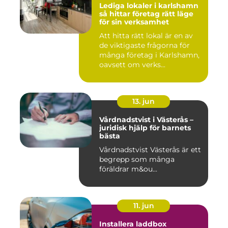
Lediga lokaler i karlshamn
så hittar företag rätt läge
för sin verksamhet
Att hitta rätt lokal är en av
de viktigaste frågorna för
många företag i Karlshamn,
oavsett om verks...
13. jun
Vårdnadstvist i Västerås –
juridisk hjälp för barnets
bästa
Vårdnadstvist Västerås är ett
begrepp som många
föräldrar m&ou...
11. jun
Installera laddbox