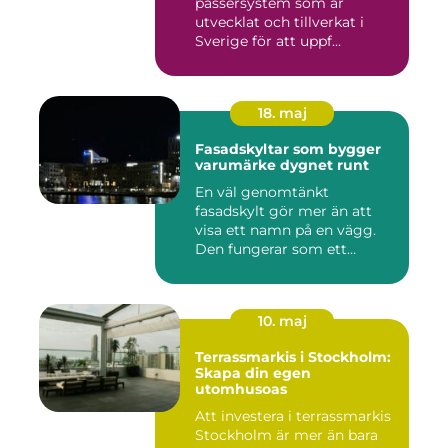
passersystem som är
utvecklat och tillverkat i
Sverige för att uppf...
18. maj
Fasadskyltar som bygger
varumärke dygnet runt
En väl genomtänkt
fasadskylt gör mer än att
visa ett namn på en vägg.
Den fungerar som ett
landmärke...
10. maj
Terrassmarkis i Stockholm:
Skapa din egen
utomhusoas
Att investera i terrassmarkis
Stockholm är mer än bara