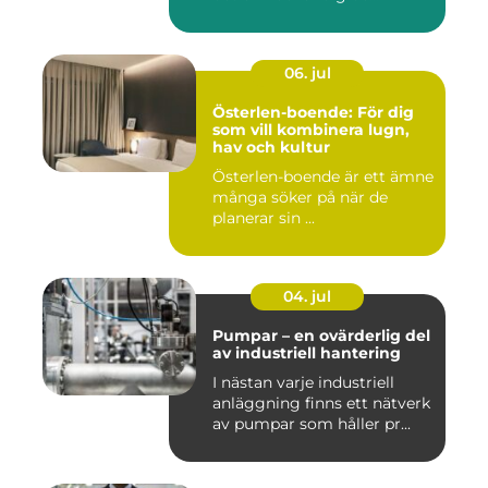
06. jul
Österlen-boende: För dig
som vill kombinera lugn,
hav och kultur
Österlen-boende är ett ämne
många söker på när de
planerar sin ...
04. jul
Pumpar – en ovärderlig del
av industriell hantering
I nästan varje industriell
anläggning finns ett nätverk
av pumpar som håller pr...