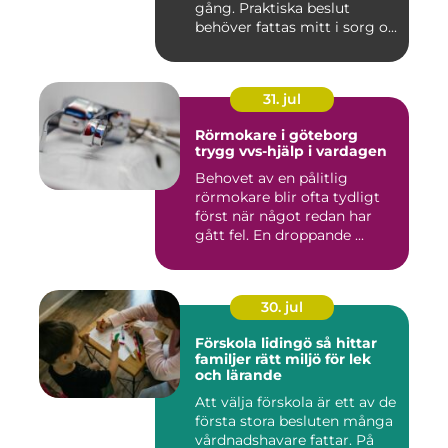
gång. Praktiska beslut
behöver fattas mitt i sorg o...
31. jul
Rörmokare i göteborg
trygg vvs-hjälp i vardagen
Behovet av en pålitlig
rörmokare blir ofta tydligt
först när något redan har
gått fel. En droppande ...
30. jul
Förskola lidingö så hittar
familjer rätt miljö för lek
och lärande
Att välja förskola är ett av de
första stora besluten många
vårdnadshavare fattar. På