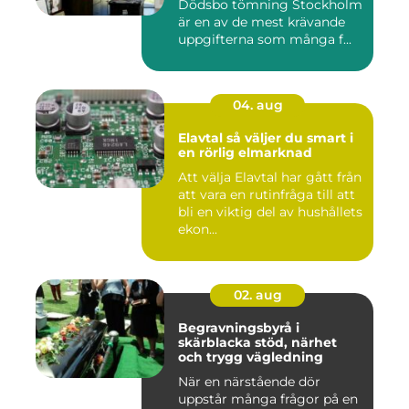
Dödsbo tömning Stockholm
är en av de mest krävande
uppgifterna som många f...
04. aug
Elavtal så väljer du smart i
en rörlig elmarknad
Att välja Elavtal har gått från
att vara en rutinfråga till att
bli en viktig del av hushållets
ekon...
02. aug
Begravningsbyrå i
skärblacka stöd, närhet
och trygg vägledning
När en närstående dör
uppstår många frågor på en