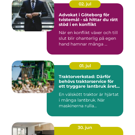
02. jul
Advokat i Göteborg för
tvistemål - så hittar du rätt
stöd i en konflikt
När en konflikt växer och till
slut blir ohanterlig på egen
hand hamnar många ...
01. jul
Traktorverkstad: Därför
behövs traktorservice för
ett tryggare lantbruk året
runt
En välskött traktor är hjärtat
i många lantbruk. När
maskinerna rulla...
30. jun