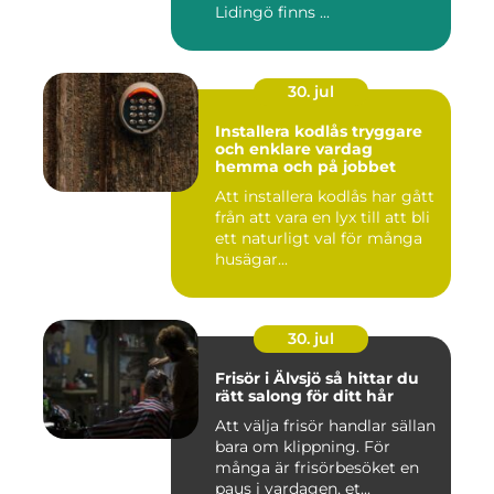
Lidingö finns ...
30. jul
Installera kodlås tryggare
och enklare vardag
hemma och på jobbet
Att installera kodlås har gått
från att vara en lyx till att bli
ett naturligt val för många
husägar...
30. jul
Frisör i Älvsjö så hittar du
rätt salong för ditt hår
Att välja frisör handlar sällan
bara om klippning. För
många är frisörbesöket en
paus i vardagen, et...