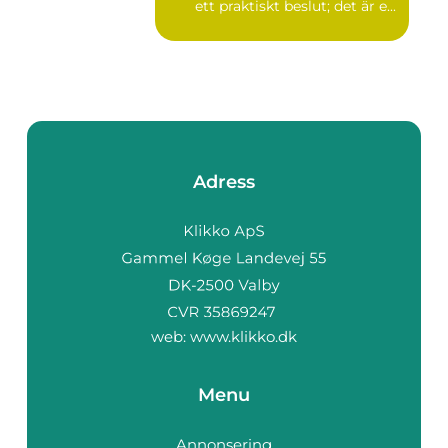
ett praktiskt beslut; det är e...
Adress
web:
www.klikko.dk
Menu
Annonsering