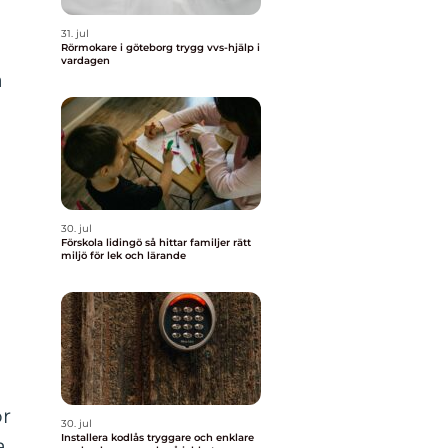
31. jul
Rörmokare i göteborg trygg vvs-hjälp i
vardagen
a
30. jul
Förskola lidingö så hittar familjer rätt
miljö för lek och lärande
ör
30. jul
Installera kodlås tryggare och enklare
a