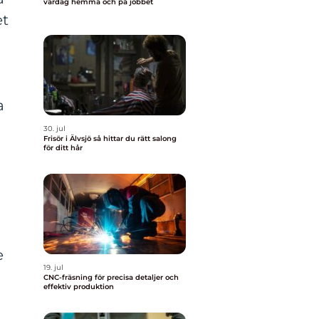
vardag hemma och på jobbet
et
a
30. jul
Frisör i Älvsjö så hittar du rätt salong
för ditt hår
e
19. jul
CNC-fräsning för precisa detaljer och
effektiv produktion