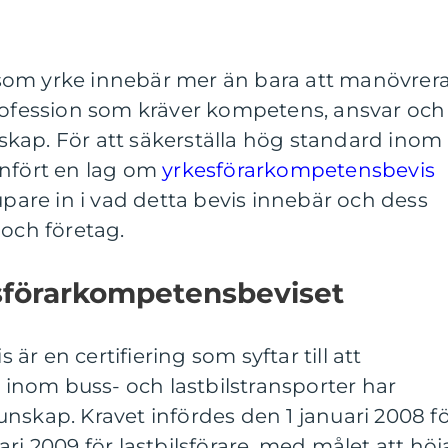
il som yrke innebär mer än bara att manövrer
profession som kräver kompetens, ansvar och
kap. För att säkerställa hög standard inom
infört en lag om
yrkesförarkompetensbevis
upare in i vad detta bevis innebär och dess
 och företag.
sförarkompetensbeviset
r en certifiering som syftar till att
e inom buss- och lastbilstransporter har
nskap. Kravet infördes den 1 januari 2008 f
ri 2009 för lastbilsförare, med målet att höj