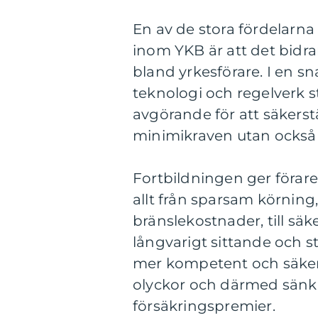
En av de stora fördelarn
inom YKB är att det bidrar 
bland yrkesförare. I en sn
teknologi och regelverk s
avgörande för att säkerstä
minimikraven utan också k
Fortbildningen ger föra
allt från sparsam körning
bränslekostnader, till säk
långvarigt sittande och s
mer kompetent och säker 
olyckor och därmed sänk
försäkringspremier.