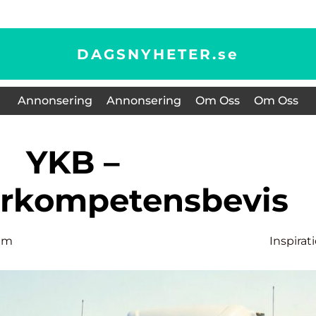
DAGSNYHETER.
se
Annonsering
Annonsering
Om Oss
Om Oss
YKB –
arkompetensbevis
lm
Inspirat