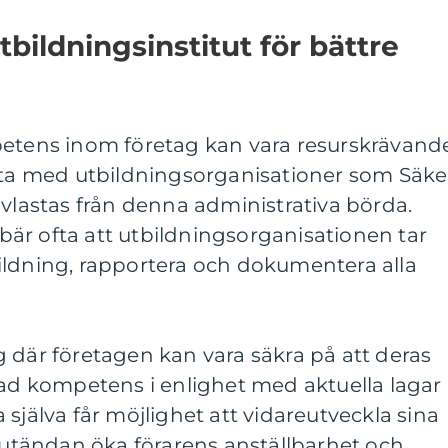
ildningsinstitut för bättre
petens inom företag kan vara resurskrävand
a med utbildningsorganisationer som Säke
avlastas från denna administrativa börda.
är ofta att utbildningsorganisationen tar
utbildning, rapportera och dokumentera alla
 där företagen kan vara säkra på att deras
rad kompetens i enlighet med aktuella lagar
själva får möjlighet att vidareutveckla sina
slutändan öka förarens anställbarhet och