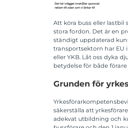
Att köra buss eller lastb
stora fordon. Det är en 
ständigt uppdaterad kuns
transportsektorn har EU 
eller YKB. Låt oss dyka dj
betydelse för både förare
Grunden för yrke
Yrkesförarkompetensbevis ä
säkerställa att yrkesförar
adekvat utbildning och ku
bussförare och den 1 janua