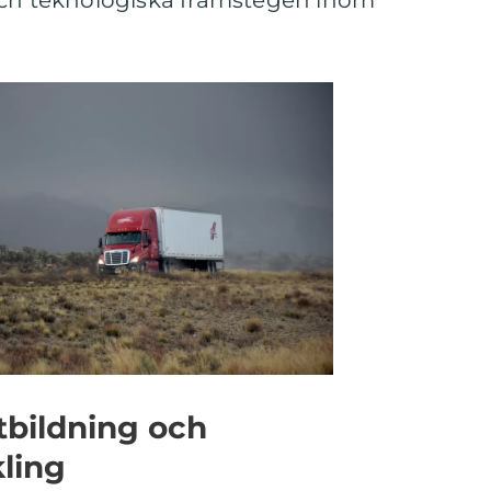
och teknologiska framstegen inom
tbildning och
ling