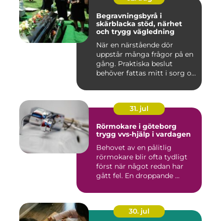
Begravningsbyrå i
skärblacka stöd, närhet
och trygg vägledning
När en närstående dör
uppstår många frågor på en
gång. Praktiska beslut
behöver fattas mitt i sorg o...
31. jul
Rörmokare i göteborg
trygg vvs-hjälp i vardagen
Behovet av en pålitlig
rörmokare blir ofta tydligt
först när något redan har
gått fel. En droppande ...
30. jul