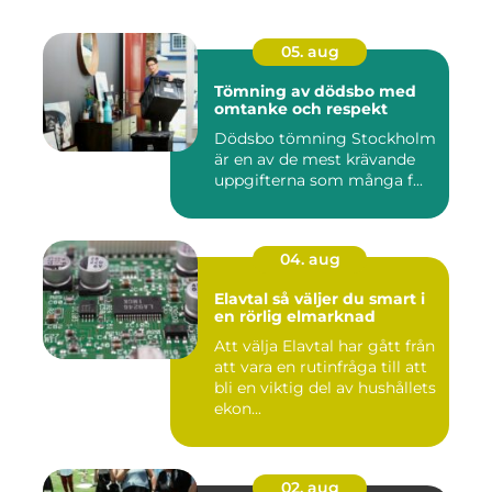
05. aug
Tömning av dödsbo med
omtanke och respekt
Dödsbo tömning Stockholm
är en av de mest krävande
uppgifterna som många f...
04. aug
Elavtal så väljer du smart i
en rörlig elmarknad
Att välja Elavtal har gått från
att vara en rutinfråga till att
bli en viktig del av hushållets
ekon...
02. aug