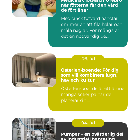
Medicinsk fotvård i Örebro
när fötterna får den vård
de förtjänar
Medicinsk fotvård handlar
om mer än att fila hälar och
måla naglar. För många är
det en nödvändig de...
06. jul
Österlen-boende: För dig
som vill kombinera lugn,
hav och kultur
Österlen-boende är ett ämne
många söker på när de
planerar sin ...
04. jul
Pumpar – en ovärderlig del
av industriell hantering