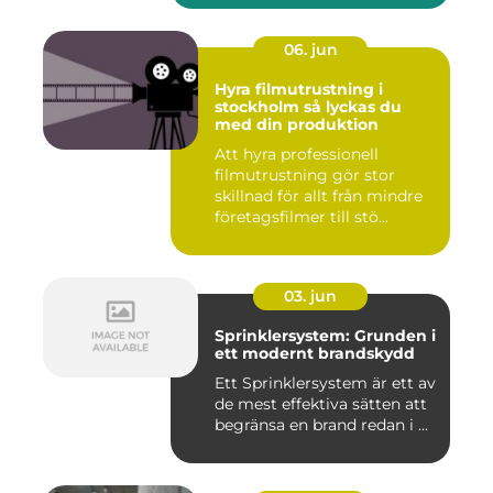
06. jun
Hyra filmutrustning i
stockholm så lyckas du
med din produktion
Att hyra professionell
filmutrustning gör stor
skillnad för allt från mindre
företagsfilmer till stö...
03. jun
Sprinklersystem: Grunden i
ett modernt brandskydd
Ett Sprinklersystem är ett av
de mest effektiva sätten att
begränsa en brand redan i ...