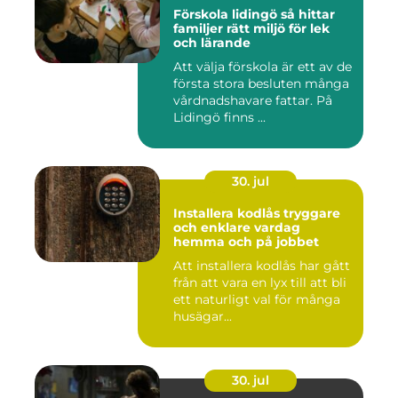
Förskola lidingö så hittar
familjer rätt miljö för lek
och lärande
Att välja förskola är ett av de
första stora besluten många
vårdnadshavare fattar. På
Lidingö finns ...
30. jul
Installera kodlås tryggare
och enklare vardag
hemma och på jobbet
Att installera kodlås har gått
från att vara en lyx till att bli
ett naturligt val för många
husägar...
30. jul