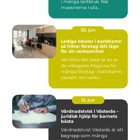
i många lantbruk. När
maskinerna rulla...
30. jun
Lediga lokaler i karlshamn
så hittar företag rätt läge
för sin verksamhet
Att hitta rätt lokal är en av
de viktigaste frågorna för
många företag i Karlshamn,
oavsett om verks...
13. jun
Vårdnadstvist i Västerås –
juridisk hjälp för barnets
bästa
Vårdnadstvist Västerås är ett
begrepp som många