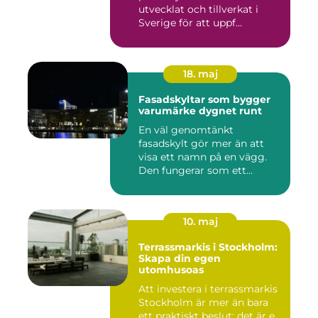
utvecklat och tillverkat i
Sverige för att uppf...
18. maj
Fasadskyltar som bygger
varumärke dygnet runt
En väl genomtänkt
fasadskylt gör mer än att
visa ett namn på en vägg.
Den fungerar som ett
landmärke...
10. maj
Terrassmarkis i Stockholm:
Skapa din egen
utomhusoas
Att investera i terrassmarkis
Stockholm är mer än bara
ett praktiskt beslut; det är e...