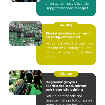
är en av de mest krävande
uppgifterna som många f...
04. aug
Elavtal så väljer du smart i
en rörlig elmarknad
Att välja Elavtal har gått från
att vara en rutinfråga till att
bli en viktig del av hushållets
ekon...
02. aug
Begravningsbyrå i
skärblacka stöd, närhet
och trygg vägledning
När en närstående dör
uppstår många frågor på en
gång. Praktiska beslut