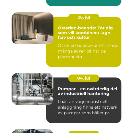
06. jul
Österlen-boende: För dig
som vill kombinera lugn,
hav och kultur
Österlen-boende är ett ämne
många söker på när de
planerar sin ...
04. jul
Pumpar – en ovärderlig del
av industriell hantering
I nästan varje industriell
anläggning finns ett nätverk
av pumpar som håller pr...