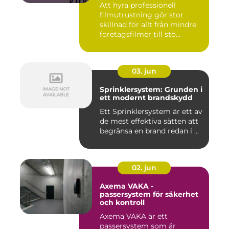
Att hyra professionell
filmutrustning gör stor
skillnad för allt från mindre
företagsfilmer till stö...
03. jun
Sprinklersystem: Grunden i
ett modernt brandskydd
Ett Sprinklersystem är ett av
de mest effektiva sätten att
begränsa en brand redan i ...
02. jun
Axema VAKA -
passersystem för säkerhet
och kontroll
Axema VAKA är ett
passersystem som är