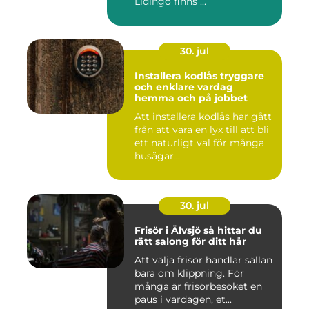
Lidingö finns ...
30. jul
Installera kodlås tryggare
och enklare vardag
hemma och på jobbet
Att installera kodlås har gått
från att vara en lyx till att bli
ett naturligt val för många
husägar...
30. jul
Frisör i Älvsjö så hittar du
rätt salong för ditt hår
Att välja frisör handlar sällan
bara om klippning. För
många är frisörbesöket en
paus i vardagen, et...