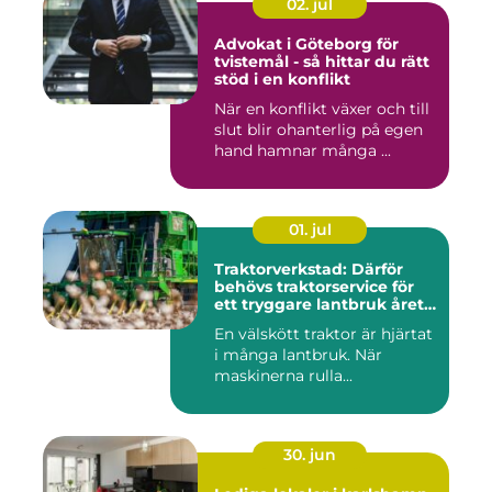
02. jul
Advokat i Göteborg för
tvistemål - så hittar du rätt
stöd i en konflikt
När en konflikt växer och till
slut blir ohanterlig på egen
hand hamnar många ...
01. jul
Traktorverkstad: Därför
behövs traktorservice för
ett tryggare lantbruk året
runt
En välskött traktor är hjärtat
i många lantbruk. När
maskinerna rulla...
30. jun