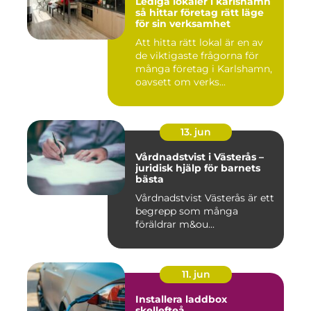
Lediga lokaler i karlshamn
så hittar företag rätt läge
för sin verksamhet
Att hitta rätt lokal är en av
de viktigaste frågorna för
många företag i Karlshamn,
oavsett om verks...
13. jun
Vårdnadstvist i Västerås –
juridisk hjälp för barnets
bästa
Vårdnadstvist Västerås är ett
begrepp som många
föräldrar m&ou...
11. jun
Installera laddbox
skellefteå