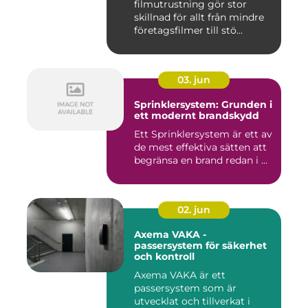
filmutrustning gör stor
skillnad för allt från mindre
företagsfilmer till stö...
03. jun
Sprinklersystem: Grunden i
ett modernt brandskydd
Ett Sprinklersystem är ett av
de mest effektiva sätten att
begränsa en brand redan i ...
02. jun
Axema VAKA -
passersystem för säkerhet
och kontroll
Axema VAKA är ett
passersystem som är
utvecklat och tillverkat i