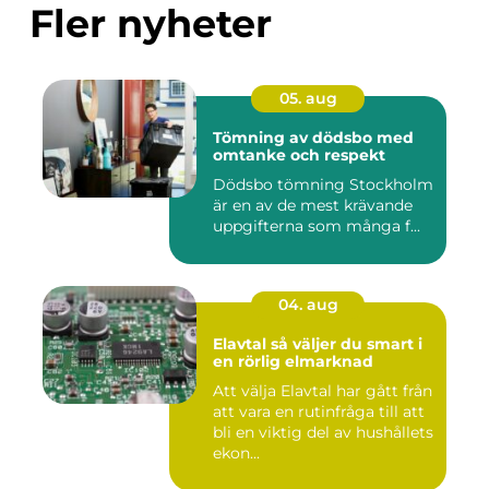
Fler nyheter
05. aug
Tömning av dödsbo med
omtanke och respekt
Dödsbo tömning Stockholm
är en av de mest krävande
uppgifterna som många f...
04. aug
Elavtal så väljer du smart i
en rörlig elmarknad
Att välja Elavtal har gått från
att vara en rutinfråga till att
bli en viktig del av hushållets
ekon...