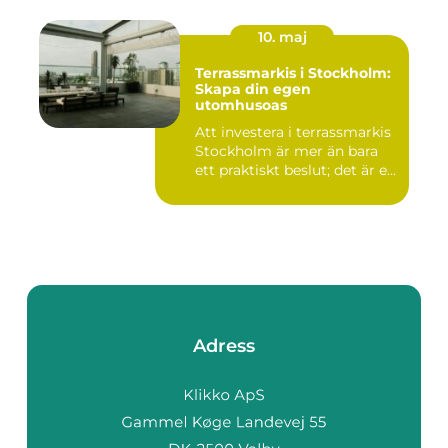
10. maj
Terrassmarkis i Stockholm:
Skapa din egen
utomhusoas
Att investera i terrassmarkis
Stockholm är mer än bara
ett praktiskt beslut; det är e...
Adress