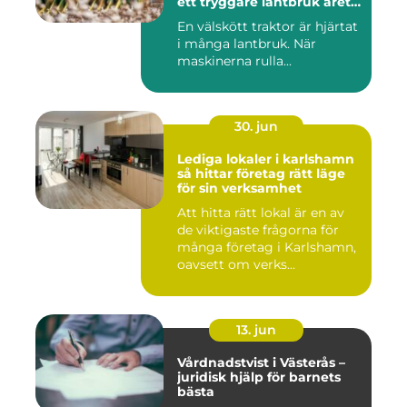
ett tryggare lantbruk året
runt
En välskött traktor är hjärtat
i många lantbruk. När
maskinerna rulla...
30. jun
Lediga lokaler i karlshamn
så hittar företag rätt läge
för sin verksamhet
Att hitta rätt lokal är en av
de viktigaste frågorna för
många företag i Karlshamn,
oavsett om verks...
13. jun
Vårdnadstvist i Västerås –
juridisk hjälp för barnets
bästa