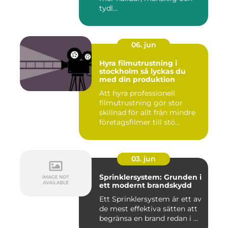
tydl...
06. jun
Hyra filmutrustning i
stockholm så lyckas du
med din produktion
Att hyra professionell
filmutrustning gör stor
skillnad för allt från mindre
företagsfilmer till stö...
03. jun
Sprinklersystem: Grunden i
ett modernt brandskydd
Ett Sprinklersystem är ett av
de mest effektiva sätten att
begränsa en brand redan i ...