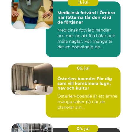
11. jul
Medicinsk fotvård i Örebro
när fötterna får den vård
de förtjänar
Medicinsk fotvård handlar
om mer än att fila hälar och
måla naglar. För många är
det en nödvändig de...
06. jul
Österlen-boende: För dig
som vill kombinera lugn,
hav och kultur
Österlen-boende är ett ämne
många söker på när de
planerar sin ...
04. jul