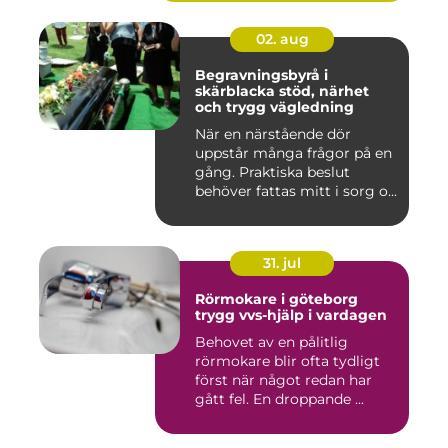
02. aug
Begravningsbyrå i
skärblacka stöd, närhet
och trygg vägledning
När en närstående dör
uppstår många frågor på en
gång. Praktiska beslut
behöver fattas mitt i sorg o...
31. jul
Rörmokare i göteborg
trygg vvs-hjälp i vardagen
Behovet av en pålitlig
rörmokare blir ofta tydligt
först när något redan har
gått fel. En droppande ...