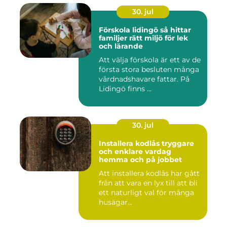
30. jul
Förskola lidingö så hittar
familjer rätt miljö för lek
och lärande
Att välja förskola är ett av de
första stora besluten många
vårdnadshavare fattar. På
Lidingö finns ...
30. jul
Installera kodlås tryggare
och enklare vardag
hemma och på jobbet
Att installera kodlås har gått
från att vara en lyx till att bli
ett naturligt val för många
husägar...