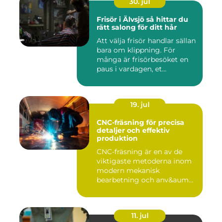
30. jul
Frisör i Älvsjö så hittar du
rätt salong för ditt hår
Att välja frisör handlar sällan
bara om klippning. För
många är frisörbesöket en
paus i vardagen, et...
19. jul
CNC-fräsning för precisa
detaljer och effektiv
produktion
CNC-fräsning är en av de
viktigaste metoderna inom
modern mekanisk
bearbetning och anv&aum...
11. jul