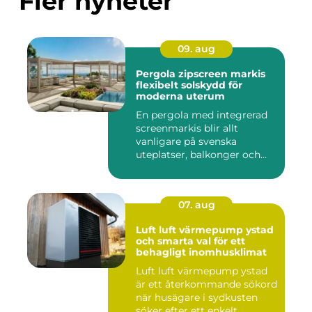
Fler nyheter
09. aug
Pergola zipscreen markis
flexibelt solskydd för
moderna uterum
En pergola med integrerad
screenmarkis blir allt
vanligare på svenska
uteplatser, balkonger och
utes...
07. aug
Luft luft värmepump ystad
och smarta val för ett
behagligt inomhusklimat
Luft luft värmepump ystad
är ett återkommande sökord
när husägare i sydkusten
söker efter ett enkelt...