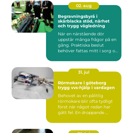
02. aug
Begravningsbyrå i
skärblacka stöd, närhet
och trygg vägledning
När en närstående dör
uppstår många frågor på en
gång. Praktiska beslut
behöver fattas mitt i sorg o...
31. jul
Rörmokare i göteborg
trygg vvs-hjälp i vardagen
Behovet av en pålitlig
rörmokare blir ofta tydligt
först när något redan har
gått fel. En droppande ...