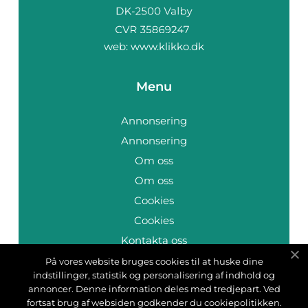
web:
www.klikko.dk
Menu
Annonsering
Annonsering
Om oss
Om oss
Cookies
Cookies
Kontakta oss
Kontakta oss
På vores website bruges cookies til at huske dine
indstillinger, statistik og personalisering af indhold og
Sitemap
annoncer. Denne information deles med tredjepart. Ved
Sitemap
fortsat brug af websiden godkender du cookiepolitikken.