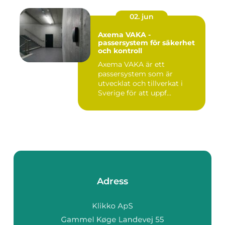
02. jun
Axema VAKA -
passersystem för säkerhet
och kontroll
Axema VAKA är ett
passersystem som är
utvecklat och tillverkat i
Sverige för att uppf...
Adress