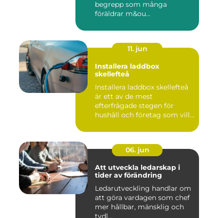
begrepp som många
föräldrar m&ou...
11. jun
Installera laddbox
skellefteå
Installera laddbox skellefteå
är ett av de mest
efterfrågade stegen för
hushåll och företag som vill...
06. jun
Att utveckla ledarskap i
tider av förändring
Ledarutveckling handlar om
att göra vardagen som chef
mer hållbar, mänsklig och
tydl...