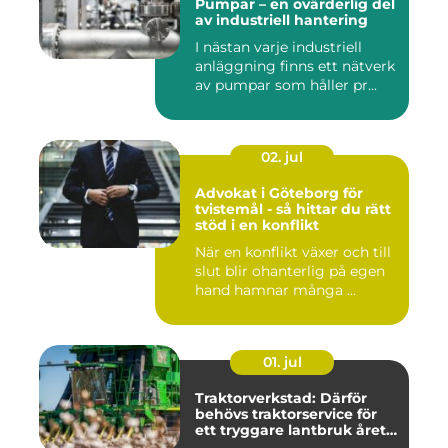
Pumpar – en ovärderlig del
av industriell hantering
I nästan varje industriell
anläggning finns ett nätverk
av pumpar som håller pr...
02. jul
Advokat i Göteborg för
tvistemål - så hittar du rätt
stöd i en konflikt
När en konflikt växer och till
slut blir ohanterlig på egen
hand hamnar många ...
01. jul
Traktorverkstad: Därför
behövs traktorservice för
ett tryggare lantbruk året
runt