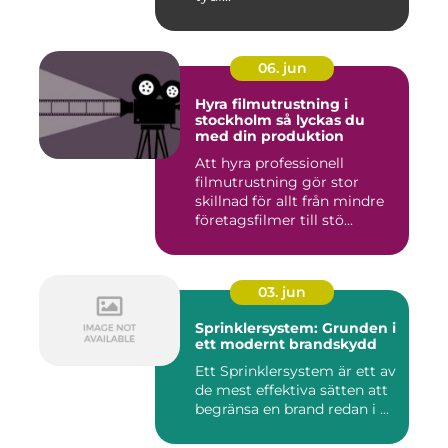
06. jun
Hyra filmutrustning i
stockholm så lyckas du
med din produktion
Att hyra professionell
filmutrustning gör stor
skillnad för allt från mindre
företagsfilmer till stö...
03. jun
Sprinklersystem: Grunden i
ett modernt brandskydd
Ett Sprinklersystem är ett av
de mest effektiva sätten att
begränsa en brand redan i ...