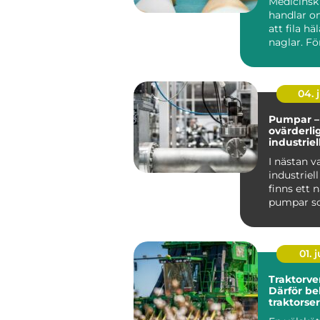
Medicinsk
handlar o
att fila h
naglar. F
det en nöd
04. j
Pumpar –
ovärderli
industrie
I nästan v
industriel
finns ett 
pumpar so
pr...
01. j
Traktorve
Därför be
traktorser
tryggare 