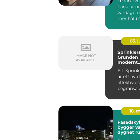
Ledarutve
handlar o
vardagen 
mer hållb
och tydl...
03. 
Sprinkler
Grunden i
modernt
brandsky
Ett Sprin
är ett av 
effektiva 
begränsa 
redan i ...
18. 
Fasadsky
bygger v
dygnet r