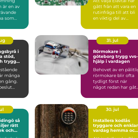
ömning
Att välja Elavtal har
 är en av
gått från att vara en
rävande
rutinfråga till att bli
na som
en viktig del av
hushållets ekon...
aug
31. jul
gsbyrå i
Rörmokare i
öd,
göteborg trygg vvs-
h trygg
hjälp i vardagen
ng
rstående
Behovet av en pålitl
år många
rörmokare blir ofta
en gång.
tydligt först när
beslut
något redan har gåt
ttas mitt i
fel. En droppande ...
ul
30. jul
dingö så
Installera kodlås
iljer rätt
tryggare och enkla
lek och
vardag hemma och
på jobbet