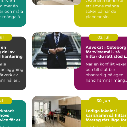
 fotvård
Österlen-boende är
m mer än
ett ämne många
älar och måla
söker på när de
ör många är
planerar sin ...
vändig de...
ul
02. jul
 en
Advokat i Göteborg
g del av
för tvistemål - så
ll hantering
hittar du rätt stöd i
en konflikt
arje
När en konflikt växer
l anläggning
och till slut blir
nätverk av
ohanterlig på egen
m håller
hand hamnar mång
...
ul
30. jun
rkstad:
Lediga lokaler i
hövs
karlshamn så hittar
vice för ett
företag rätt läge för
lantbruk
sin verksamhet