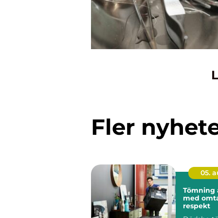
L
Fler nyhet
05. 
Tömning 
med omt
respekt