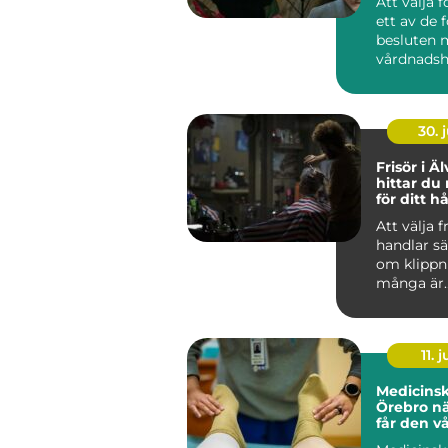
Att välja f
ett av de 
besluten
vårdnadsh
fattar. På
finns ...
30. j
Frisör i Älv
hittar du 
för ditt h
Att välja f
handlar sä
om klippn
många är
frisörbesö
i vardagen,
11. j
Medicinsk
Örebro när fötterna
får den v
förtjänar