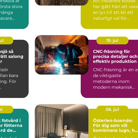
örskola är
Att installera kodlås
första stora
har gått från att vara
 många
en lyx till att bli ett
avare
naturligt val för
 Lidingö
många husägar...
ul
19. jul
sjö så
CNC-fräsning för
rätt salong
precisa detaljer och
år
effektiv produktion
risör
CNC-fräsning är en a
llan bara
de viktigaste
ing. För
metoderna inom
modern mekanisk
ket en paus
bearbetning och
 et...
anv&aum...
ul
06. jul
 fotvård i
Österlen-boende:
För dig som vill
ård de
kombinera lugn, ha
och kultur