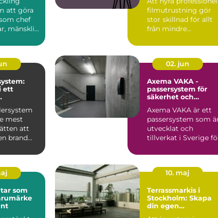
ckling
Att hyra professionel
m att göra
filmutrustning gör
som chef
stor skillnad för allt
ar, mänsklig
från mindre
företagsfilmer till
stö...
jun
02. jun
system:
Axema VAKA -
 ett
passersystem för
säkerhet och
dd
kontroll
klersystem
Axema VAKA är ett
de mest
passersystem som ä
sätten att
utvecklat och
en brand
tillverkat i Sverige fö
att uppf...
maj
10. maj
ltar som
Terrassmarkis i
arumärke
Stockholm: Skapa
unt
din egen
utomhusoas