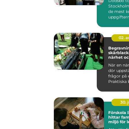
Dödsbo t
Stockholm
de mest k
uppgifter
många f...
02. 
Begravnin
skärblacka st
närhet oc
vägledni
När en nä
dör uppst
frågor på 
Praktiska 
behöver fa
sorg o...
30. j
Förskola li
hittar fam
miljö för 
lärande