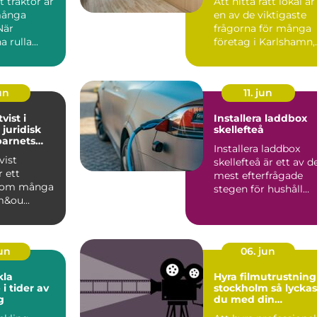
t traktor är
Att hitta rätt lokal är
 många
en av de viktigaste
När
frågorna för många
 rulla...
företag i Karlshamn,
oavsett om verks...
un
11. jun
vist i
Installera laddbox
 juridisk
skellefteå
barnets
Installera laddbox
vist
skellefteå är ett av d
r ett
mest efterfrågade
som många
stegen för hushåll
m&ou...
och företag som vill..
jun
06. jun
kla
Hyra filmutrustning 
i tider av
stockholm så lyckas
g
du med din
produktion