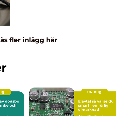
äs fler inlägg här
er
aug
04. aug
av dödsbo
Elavtal så väljer du
anke och
smart i en rörlig
elmarknad