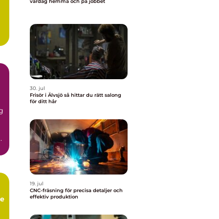
vardag hemma och på jobbet
30. jul
Frisör i Älvsjö så hittar du rätt salong
för ditt hår
ig
t
19. jul
CNC-fräsning för precisa detaljer och
effektiv produktion
re