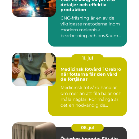
detaljer och effektiv
produktion
CNC-fräsning är en av de
viktigaste metoderna inom
modern mekanisk
bearbetning och anv&aum...
11. jul
Medicinsk fotvård i Örebro
när fötterna får den vård
de förtjänar
Medicinsk fotvård handlar
om mer än att fila hälar och
måla naglar. För många är
det en nödvändig de...
06. jul
Österlen-boende: För dig