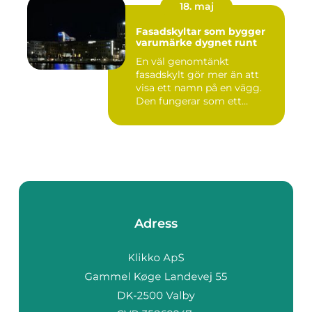
18. maj
Fasadskyltar som bygger
varumärke dygnet runt
En väl genomtänkt
fasadskylt gör mer än att
visa ett namn på en vägg.
Den fungerar som ett
landmärke...
Adress