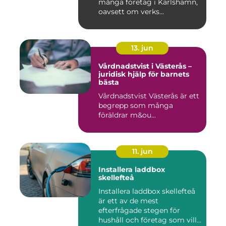
många företag i Karlshamn,
oavsett om verks...
13. jun
Vårdnadstvist i Västerås –
juridisk hjälp för barnets
bästa
Vårdnadstvist Västerås är ett
begrepp som många
föräldrar m&ou...
11. jun
Installera laddbox
skellefteå
Installera laddbox skellefteå
är ett av de mest
efterfrågade stegen för
hushåll och företag som vill...