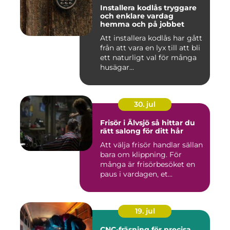
Installera kodlås tryggare
och enklare vardag
hemma och på jobbet
Att installera kodlås har gått
från att vara en lyx till att bli
ett naturligt val för många
husägar...
30. jul
Frisör i Älvsjö så hittar du
rätt salong för ditt hår
Att välja frisör handlar sällan
bara om klippning. För
många är frisörbesöket en
paus i vardagen, et...
19. jul
CNC-fräsning för precisa