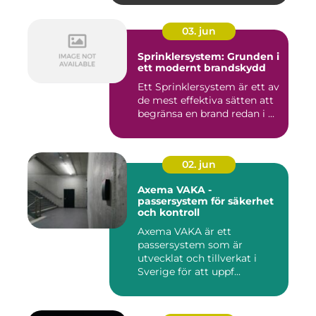
03. jun
Sprinklersystem: Grunden i
ett modernt brandskydd
Ett Sprinklersystem är ett av
de mest effektiva sätten att
begränsa en brand redan i ...
02. jun
Axema VAKA -
passersystem för säkerhet
och kontroll
Axema VAKA är ett
passersystem som är
utvecklat och tillverkat i
Sverige för att uppf...