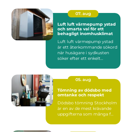
07. aug
Luft luft värmepump ystad
och smarta val för ett
behagligt inomhusklimat
Luft luft värmepump ystad
är ett återkommande sökord
när husägare i sydkusten
söker efter ett enkelt...
05. aug
Tömning av dödsbo med
omtanke och respekt
Dödsbo tömning Stockholm
är en av de mest krävande
uppgifterna som många f...