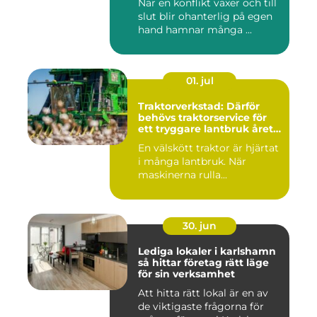
När en konflikt växer och till
slut blir ohanterlig på egen
hand hamnar många ...
01. jul
Traktorverkstad: Därför
behövs traktorservice för
ett tryggare lantbruk året
runt
En välskött traktor är hjärtat
i många lantbruk. När
maskinerna rulla...
30. jun
Lediga lokaler i karlshamn
så hittar företag rätt läge
för sin verksamhet
Att hitta rätt lokal är en av
de viktigaste frågorna för