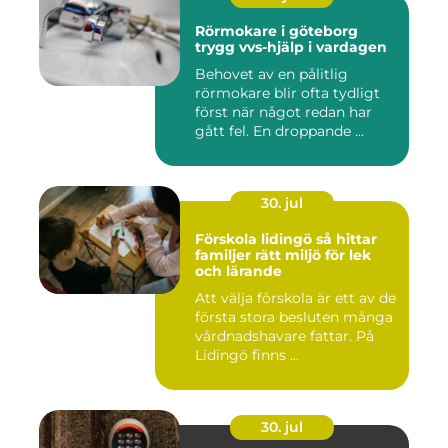
Rörmokare i göteborg
trygg vvs-hjälp i vardagen
Behovet av en pålitlig
rörmokare blir ofta tydligt
först när något redan har
gått fel. En droppande ...
30. jul
Förskola lidingö så hittar
familjer rätt miljö för lek
och lärande
Att välja förskola är ett av de
första stora besluten många
vårdnadshavare fattar. På
Lidingö finns ...
30. jul