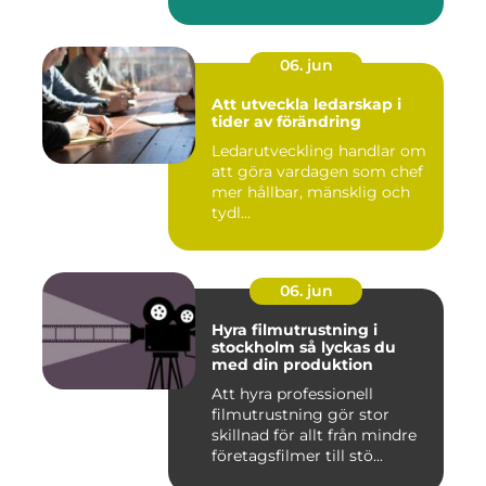
06. jun
Att utveckla ledarskap i
tider av förändring
Ledarutveckling handlar om
att göra vardagen som chef
mer hållbar, mänsklig och
tydl...
06. jun
Hyra filmutrustning i
stockholm så lyckas du
med din produktion
Att hyra professionell
filmutrustning gör stor
skillnad för allt från mindre
företagsfilmer till stö...