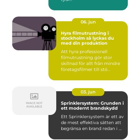
06. jun
Hyra filmutrustning i
stockholm så lyckas du
med din produktion
Att hyra professionell
filmutrustning gör stor
skillnad för allt från mindre
företagsfilmer till stö...
03. jun
Sprinklersystem: Grunden i
ett modernt brandskydd
Ett Sprinklersystem är ett av
de mest effektiva sätten att
begränsa en brand redan i ...