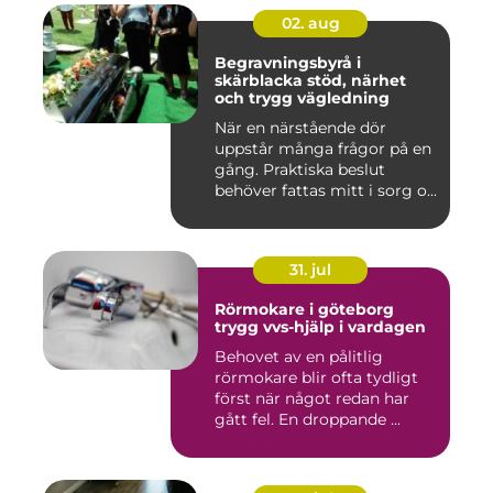
02. aug
Begravningsbyrå i
skärblacka stöd, närhet
och trygg vägledning
När en närstående dör
uppstår många frågor på en
gång. Praktiska beslut
behöver fattas mitt i sorg o...
31. jul
Rörmokare i göteborg
trygg vvs-hjälp i vardagen
Behovet av en pålitlig
rörmokare blir ofta tydligt
först när något redan har
gått fel. En droppande ...