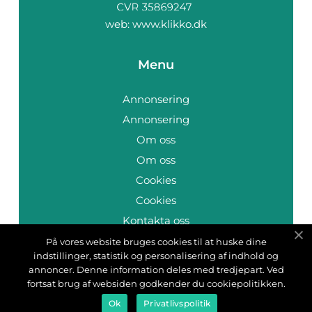
web:
www.klikko.dk
Menu
Annonsering
Annonsering
Om oss
Om oss
Cookies
Cookies
Kontakta oss
Kontakta oss
På vores website bruges cookies til at huske dine
indstillinger, statistik og personalisering af indhold og
Sitemap
annoncer. Denne information deles med tredjepart. Ved
Sitemap
fortsat brug af websiden godkender du cookiepolitikken.
Ok
Privatlivspolitik