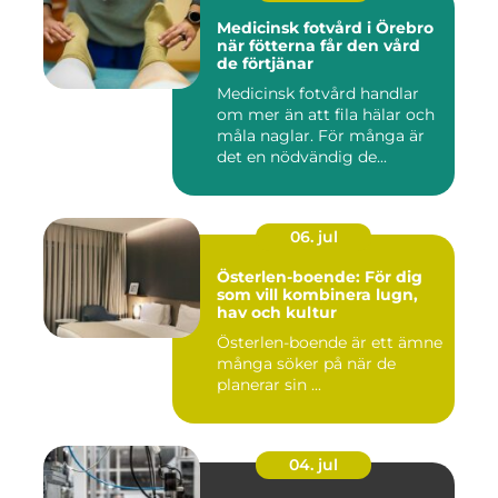
Medicinsk fotvård i Örebro
när fötterna får den vård
de förtjänar
Medicinsk fotvård handlar
om mer än att fila hälar och
måla naglar. För många är
det en nödvändig de...
06. jul
Österlen-boende: För dig
som vill kombinera lugn,
hav och kultur
Österlen-boende är ett ämne
många söker på när de
planerar sin ...
04. jul