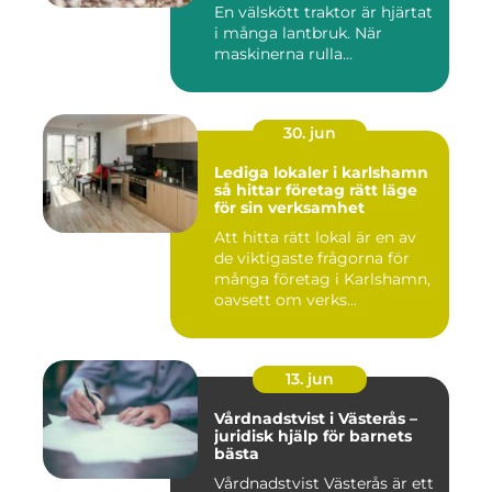
runt
En välskött traktor är hjärtat
i många lantbruk. När
maskinerna rulla...
30. jun
Lediga lokaler i karlshamn
så hittar företag rätt läge
för sin verksamhet
Att hitta rätt lokal är en av
de viktigaste frågorna för
många företag i Karlshamn,
oavsett om verks...
13. jun
Vårdnadstvist i Västerås –
juridisk hjälp för barnets
bästa
Vårdnadstvist Västerås är ett