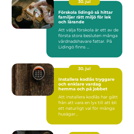
30. jul
Förskola lidingö så hittar
familjer rätt miljö för lek
och lärande
Att välja förskola är ett av de
första stora besluten många
vårdnadshavare fattar. På
Lidingö finns ...
30. jul
Installera kodlås tryggare
och enklare vardag
hemma och på jobbet
Att installera kodlås har gått
från att vara en lyx till att bli
ett naturligt val för många
husägar...