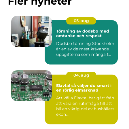
Fler nyheter
05. aug
Tömning av dödsbo med
omtanke och respekt
Dödsbo tömning Stockholm
är en av de mest krävande
uppgifterna som många f...
04. aug
Elavtal så väljer du smart i
en rörlig elmarknad
Att välja Elavtal har gått från
att vara en rutinfråga till att
bli en viktig del av hushållets
ekon...