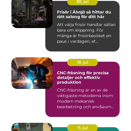
30. jul
Frisör i Älvsjö så hittar du
rätt salong för ditt hår
Att välja frisör handlar sällan
bara om klippning. För
många är frisörbesöket en
paus i vardagen, et...
19. jul
CNC-fräsning för precisa
detaljer och effektiv
produktion
CNC-fräsning är en av de
viktigaste metoderna inom
modern mekanisk
bearbetning och anv&aum...
11. jul