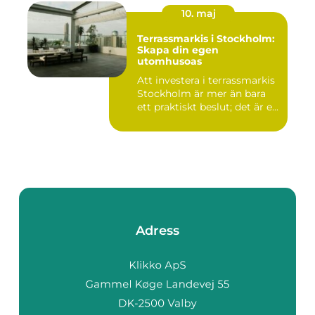
10. maj
Terrassmarkis i Stockholm:
Skapa din egen
utomhusoas
Att investera i terrassmarkis
Stockholm är mer än bara
ett praktiskt beslut; det är e...
Adress