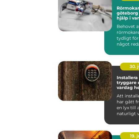
Rörmokar
göteborg trygg vvs
hjälp i v
Behovet av
rörmokare 
tydligt för
något red
fel. En dro
30. j
Installera
tryggare 
vardag 
på jobbet
Att instal
har gått f
en lyx till 
naturligt v
många hus
19. j