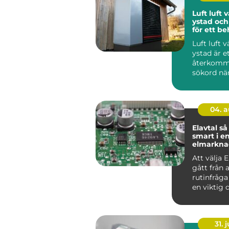
Luft luf
ystad och
för ett be
inomhusk
Luft luft
ystad är e
återkom
sökord nä
sydkusten 
ett enkelt..
04. 
Elavtal så väljer du
smart i en
elmarkna
Att välja E
gått från 
rutinfråga t
en viktig 
hushållets
31. j