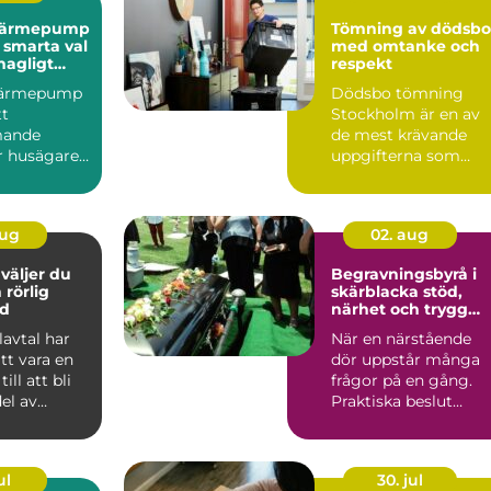
t värmepump
Tömning av dödsbo
 smarta val
med omtanke och
hagligt
respekt
limat
 värmepump
Dödsbo tömning
tt
Stockholm är en av
mande
de mest krävande
r husägare i
uppgifterna som
söker efter
många f...
.
aug
02. aug
Begravningsbyrå i
 rörlig
skärblacka stöd,
d
närhet och trygg
vägledning
lavtal har
När en närstående
att vara en
dör uppstår många
ill att bli
frågor på en gång.
del av
Praktiska beslut
 ekon...
behöver fattas mitt i
sorg o...
ul
30. jul