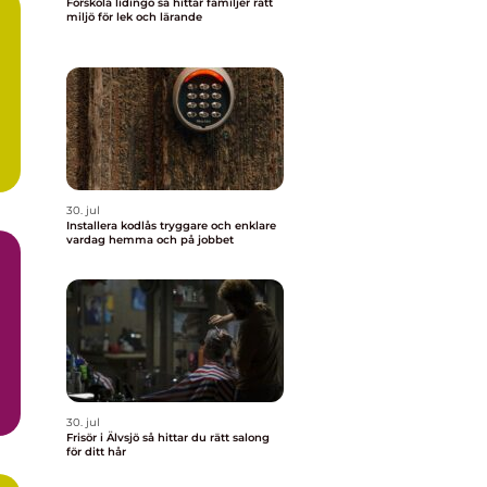
Förskola lidingö så hittar familjer rätt
miljö för lek och lärande
30. jul
Installera kodlås tryggare och enklare
vardag hemma och på jobbet
30. jul
Frisör i Älvsjö så hittar du rätt salong
för ditt hår