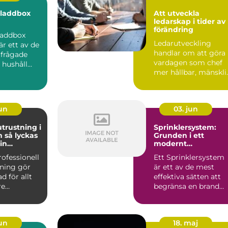
a laddbox
Att utveckla
ledarskap i tider av
förändring
 laddbox
Ledarutveckling
är ett av de
handlar om att göra
rfrågade
vardagen som chef
 hushåll
mer hållbar, mänskli
 som vill...
och tydl...
jun
03. jun
utrustning i
Sprinklersystem:
kas
Grunden i ett
in
modernt
on
brandskydd
rofessionell
Ett Sprinklersystem
tning gör
är ett av de mest
ad för allt
effektiva sätten att
re
begränsa en brand
mer till
redan i ...
jun
18. maj