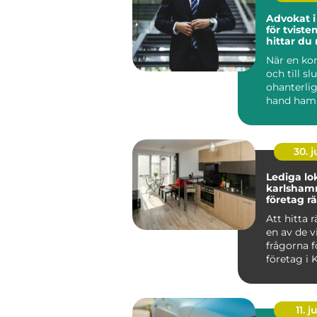
Advokat i
för tviste
hittar du 
en konfli
När en kon
och till slu
ohanterli
hand ham
...
30. 
Lediga lok
karlshamn så hit
företag rä
sin verk
Att hitta r
en av de v
frågorna 
företag i 
oavsett om
11. j