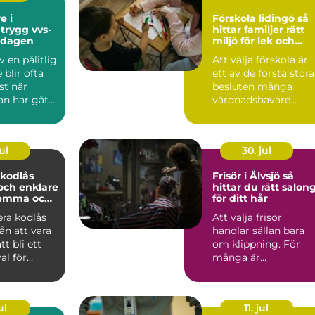
e i
Förskola lidingö så
-
hittar familjer rätt
ardagen
miljö för lek och
lärande
 en pålitlig
Att välja förskola är
blir ofta
ett av de första stora
st när
besluten många
an har gått
vårdnadshavare
ppande ...
fattar. På Lidingö
finns ...
ul
30. jul
 kodlås
Frisör i Älvsjö så
och enklare
hittar du rätt salon
hemma och
för ditt hår
lera kodlås
Att välja frisör
rån att vara
handlar sällan bara
att bli ett
om klippning. För
al för
många är
ägar...
frisörbesöket en pau
i vardagen, et...
ul
11. jul