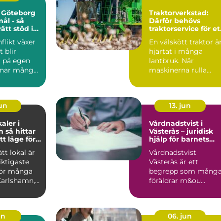
 Göteborg
Traktorverkstad:
mål - så
Därför behövs
rätt stöd i
traktorservice för et
kt
tryggare lantbruk
flikt växer
En välskött traktor ä
året runt
t blir
hjärtat i många
g på egen
lantbruk. När
nar många
maskinerna rulla...
jun
13. jun
aler i
Vårdnadstvist i
tar
Västerås – juridisk
tt läge för
hjälp för barnets
samhet
bästa
ätt lokal är
Vårdnadstvist
iktigaste
Västerås är ett
för många
begrepp som mång
Karlshamn,
föräldrar m&ou...
 verks...
un
06. jun