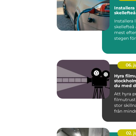
Installer
skellefteå
Installera
skellefteå 
mest efte
stegen för
och företag
06. 
Hyra film
stockholm så lyc
du med d
produkti
Att hyra p
filmutrus
stor skilln
från mind
företagsfil
stö...
02. 