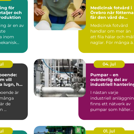
ing för
Medicinsk fotvård i
etaljer och
Örebro när fötterna
produktion
får den vård de
förtjänar
ing är en av
Medicinsk fotvård
ste
handlar om mer än
a inom
att fila hälar och må
ekanisk
naglar. För många ä
ng och
det en nödvändig de.
.
ul
04. jul
-boende:
Pumpar – en
m vill
ovärderlig del av
a lugn, hav
industriell hanterin
r
boende är
I nästan varje
 många
industriell anläggni
är de
finns ett nätverk av
 ...
pumpar som håller
pr...
ul
01. jul