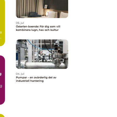
06. jul
Österlen-boende: För dig som vill
kombinera lugn, hav och kultur
la
r
..
g
04. jul
Pumpar – en ovärderlig del av
industriell hantering
ng