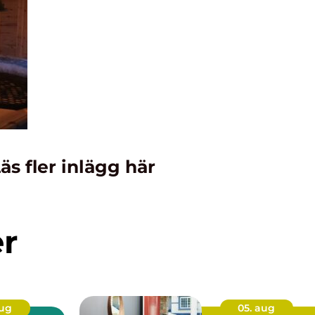
äs fler inlägg här
er
aug
05. aug