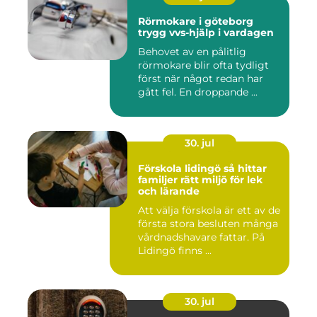
Rörmokare i göteborg
trygg vvs-hjälp i vardagen
Behovet av en pålitlig
rörmokare blir ofta tydligt
först när något redan har
gått fel. En droppande ...
30. jul
Förskola lidingö så hittar
familjer rätt miljö för lek
och lärande
Att välja förskola är ett av de
första stora besluten många
vårdnadshavare fattar. På
Lidingö finns ...
30. jul