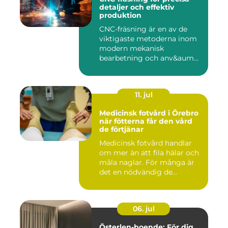
detaljer och effektiv
produktion
CNC-fräsning är en av de
viktigaste metoderna inom
modern mekanisk
bearbetning och anv&aum...
11. jul
Medicinsk fotvård i Örebro
när fötterna får den vård
de förtjänar
Medicinsk fotvård handlar
om mer än att fila hälar och
måla naglar. För många är
det en nödvändig de...
06. jul
Österlen-boende: För dig