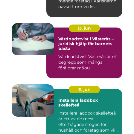
många företag i Karlshamn,
oavsett om verks...
13. jun
Vårdnadstvist i Västerås –
juridisk hjälp för barnets
bästa
Vårdnadstvist Västerås är ett
begrepp som många
föräldrar m&ou...
11. jun
Installera laddbox
skellefteå
Installera laddbox skellefteå
är ett av de mest
efterfrågade stegen för
hushåll och företag som vill...