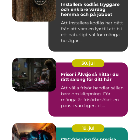
Installera kodlås tryggare
och enklare vardag
hemma och på jobbet
Att installera kodlås har gått
från att vara en lyx till att bli
ett naturligt val för många
husägar...
30. jul
Frisör i Älvsjö så hittar du
rätt salong för ditt hår
Att välja frisör handlar sällan
bara om klippning. För
många är frisörbesöket en
paus i vardagen, et...
19. jul
CNC-fräsning för precisa