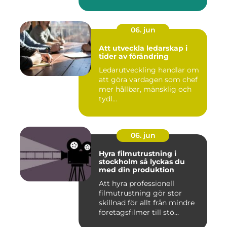
06. jun
Att utveckla ledarskap i
tider av förändring
Ledarutveckling handlar om
att göra vardagen som chef
mer hållbar, mänsklig och
tydl...
06. jun
Hyra filmutrustning i
stockholm så lyckas du
med din produktion
Att hyra professionell
filmutrustning gör stor
skillnad för allt från mindre
företagsfilmer till stö...