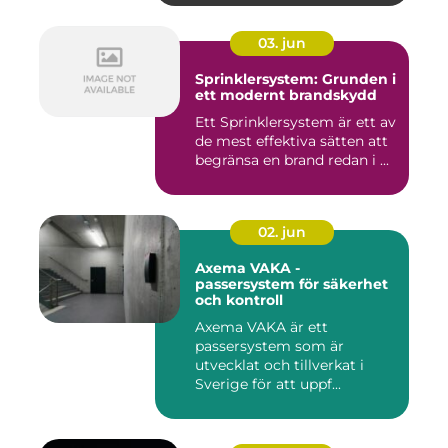
03. jun
Sprinklersystem: Grunden i
ett modernt brandskydd
Ett Sprinklersystem är ett av
de mest effektiva sätten att
begränsa en brand redan i ...
02. jun
Axema VAKA -
passersystem för säkerhet
och kontroll
Axema VAKA är ett
passersystem som är
utvecklat och tillverkat i
Sverige för att uppf...