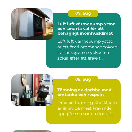
07. aug
Luft luft värmepump ystad
och smarta val för ett
behagligt inomhusklimat
Luft luft värmepump ystad
är ett återkommande sökord
när husägare i sydkusten
söker efter ett enkelt...
05. aug
Tömning av dödsbo med
omtanke och respekt
Dödsbo tömning Stockholm
är en av de mest krävande
uppgifterna som många f...