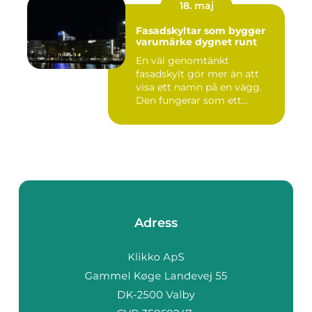
18. maj
Fasadskyltar som bygger
varumärke dygnet runt
En väl genomtänkt
fasadskylt gör mer än att
visa ett namn på en vägg.
Den fungerar som ett
landmärke...
Adress