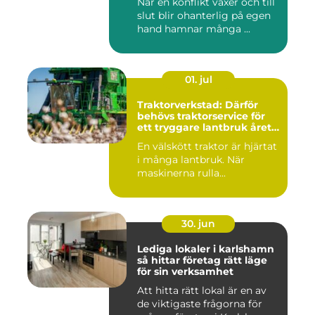
När en konflikt växer och till
slut blir ohanterlig på egen
hand hamnar många ...
01. jul
Traktorverkstad: Därför
behövs traktorservice för
ett tryggare lantbruk året
runt
En välskött traktor är hjärtat
i många lantbruk. När
maskinerna rulla...
30. jun
Lediga lokaler i karlshamn
så hittar företag rätt läge
för sin verksamhet
Att hitta rätt lokal är en av
de viktigaste frågorna för