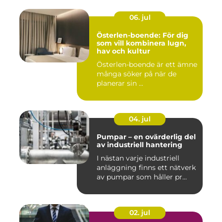
06. jul
Österlen-boende: För dig
som vill kombinera lugn,
hav och kultur
Österlen-boende är ett ämne
många söker på när de
planerar sin ...
04. jul
Pumpar – en ovärderlig del
av industriell hantering
I nästan varje industriell
anläggning finns ett nätverk
av pumpar som håller pr...
02. jul