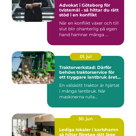
Advokat i Göteborg för
tvistemål - så hittar du rätt
stöd i en konflikt
När en konflikt växer och till
slut blir ohanterlig på egen
hand hamnar många ...
01. jul
Traktorverkstad: Därför
behövs traktorservice för
ett tryggare lantbruk året
runt
En välskött traktor är hjärtat
i många lantbruk. När
maskinerna rulla...
30. jun
Lediga lokaler i karlshamn
så hittar företag rätt läge