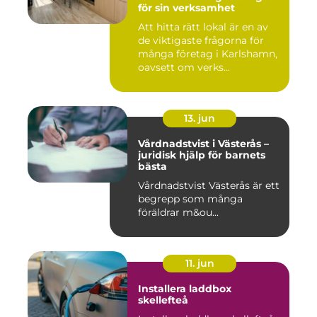
för sin verksamhet
Att hitta rätt lokal är en av
de viktigaste frågorna för
många företag i Karlshamn,
oavsett om verks...
13. jun
Vårdnadstvist i Västerås –
juridisk hjälp för barnets
bästa
Vårdnadstvist Västerås är ett
begrepp som många
föräldrar m&ou...
11. jun
Installera laddbox
skellefteå