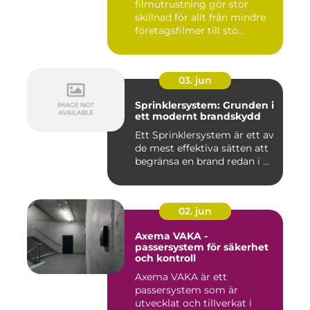
filmutrustning gör stor
skillnad för allt från mindre
företagsfilmer till stö...
03. jun
Sprinklersystem: Grunden i
ett modernt brandskydd
Ett Sprinklersystem är ett av
de mest effektiva sätten att
begränsa en brand redan i ...
02. jun
Axema VAKA -
passersystem för säkerhet
och kontroll
Axema VAKA är ett
passersystem som är
utvecklat och tillverkat i