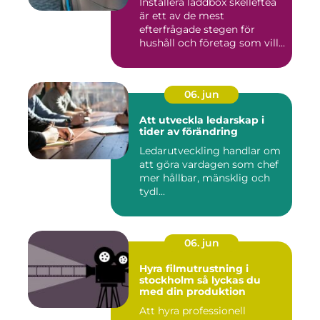
Installera laddbox skellefteå
är ett av de mest
efterfrågade stegen för
hushåll och företag som vill...
06. jun
Att utveckla ledarskap i
tider av förändring
Ledarutveckling handlar om
att göra vardagen som chef
mer hållbar, mänsklig och
tydl...
06. jun
Hyra filmutrustning i
stockholm så lyckas du
med din produktion
Att hyra professionell