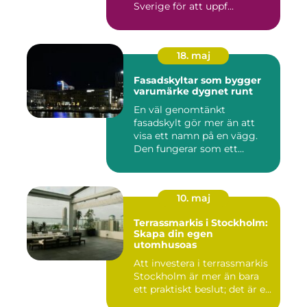
Sverige för att uppf...
18. maj
Fasadskyltar som bygger
varumärke dygnet runt
En väl genomtänkt
fasadskylt gör mer än att
visa ett namn på en vägg.
Den fungerar som ett
landmärke...
10. maj
Terrassmarkis i Stockholm:
Skapa din egen
utomhusoas
Att investera i terrassmarkis
Stockholm är mer än bara
ett praktiskt beslut; det är e...