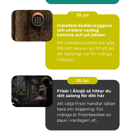
30. jul
Installera kodlås tryggare
och enklare vardag
hemma och på jobbet
Att installera kodlås har gått
från att vara en lyx till att bli
ett naturligt val för många
husägar...
30. jul
Frisör i Älvsjö så hittar du
rätt salong för ditt hår
Att välja frisör handlar sällan
bara om klippning. För
många är frisörbesöket en
paus i vardagen, et...