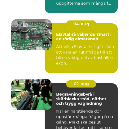
uppgifterna som många f...
04. aug
Elavtal så väljer du smart i
en rörlig elmarknad
Att välja Elavtal har gått från
att vara en rutinfråga till att
bli en viktig del av hushållets
ekon...
02. aug
Begravningsbyrå i
skärblacka stöd, närhet
och trygg vägledning
När en närstående dör
uppstår många frågor på en
gång. Praktiska beslut
behöver fattas mitt i sorg o...