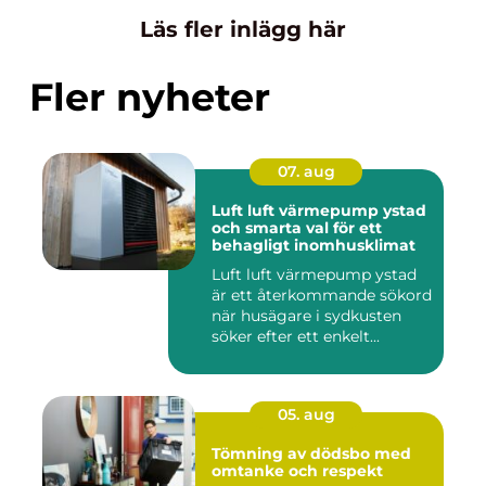
Läs fler inlägg här
Fler nyheter
07. aug
Luft luft värmepump ystad
och smarta val för ett
behagligt inomhusklimat
Luft luft värmepump ystad
är ett återkommande sökord
när husägare i sydkusten
söker efter ett enkelt...
05. aug
Tömning av dödsbo med
omtanke och respekt