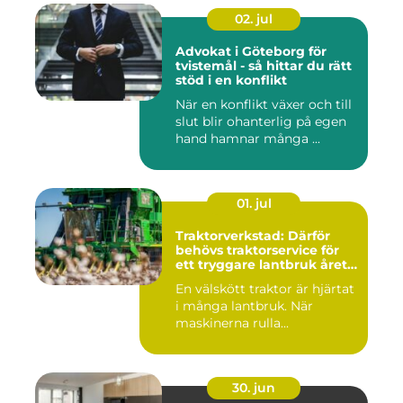
02. jul
Advokat i Göteborg för
tvistemål - så hittar du rätt
stöd i en konflikt
När en konflikt växer och till
slut blir ohanterlig på egen
hand hamnar många ...
01. jul
Traktorverkstad: Därför
behövs traktorservice för
ett tryggare lantbruk året
runt
En välskött traktor är hjärtat
i många lantbruk. När
maskinerna rulla...
30. jun