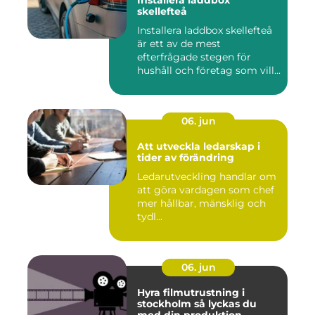
Installera laddbox
skellefteå
Installera laddbox skellefteå
är ett av de mest
efterfrågade stegen för
hushåll och företag som vill...
06. jun
Att utveckla ledarskap i
tider av förändring
Ledarutveckling handlar om
att göra vardagen som chef
mer hållbar, mänsklig och
tydl...
06. jun
Hyra filmutrustning i
stockholm så lyckas du