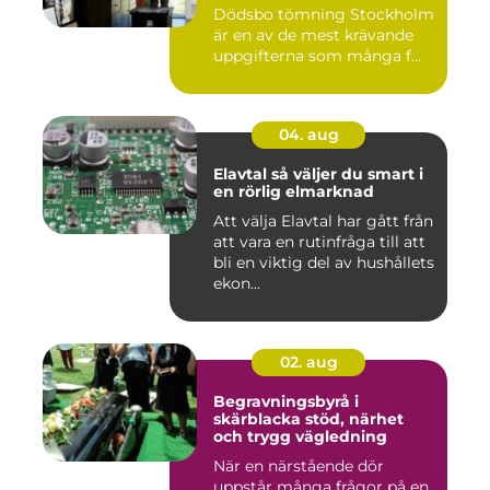
Dödsbo tömning Stockholm
är en av de mest krävande
uppgifterna som många f...
04. aug
Elavtal så väljer du smart i
en rörlig elmarknad
Att välja Elavtal har gått från
att vara en rutinfråga till att
bli en viktig del av hushållets
ekon...
02. aug
Begravningsbyrå i
skärblacka stöd, närhet
och trygg vägledning
När en närstående dör
uppstår många frågor på en