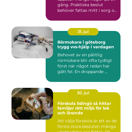
gång. Praktiska beslut
behöver fattas mitt i sorg o...
31. jul
Rörmokare i göteborg
trygg vvs-hjälp i vardagen
Behovet av en pålitlig
rörmokare blir ofta tydligt
först när något redan har
gått fel. En droppande ...
30. jul
Förskola lidingö så hittar
familjer rätt miljö för lek
och lärande
Att välja förskola är ett av de
första stora besluten många