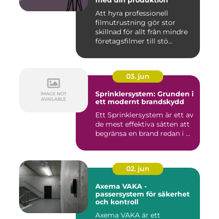
med din produktion
Att hyra professionell
filmutrustning gör stor
skillnad för allt från mindre
företagsfilmer till stö...
03. jun
Sprinklersystem: Grunden i
ett modernt brandskydd
Ett Sprinklersystem är ett av
de mest effektiva sätten att
begränsa en brand redan i ...
02. jun
Axema VAKA -
passersystem för säkerhet
och kontroll
Axema VAKA är ett