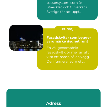
passersystem som är
utvecklat och tillverkat i
Sverige för att uppf...
18. maj
Fasadskyltar som bygger
varumärke dygnet runt
En väl genomtänkt
fasadskylt gör mer än att
visa ett namn på en vägg.
Den fungerar som ett
landmärke...
Adress