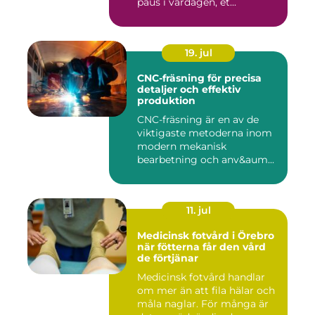
paus i vardagen, et...
19. jul
CNC-fräsning för precisa
detaljer och effektiv
produktion
CNC-fräsning är en av de
viktigaste metoderna inom
modern mekanisk
bearbetning och anv&aum...
11. jul
Medicinsk fotvård i Örebro
när fötterna får den vård
de förtjänar
Medicinsk fotvård handlar
om mer än att fila hälar och
måla naglar. För många är