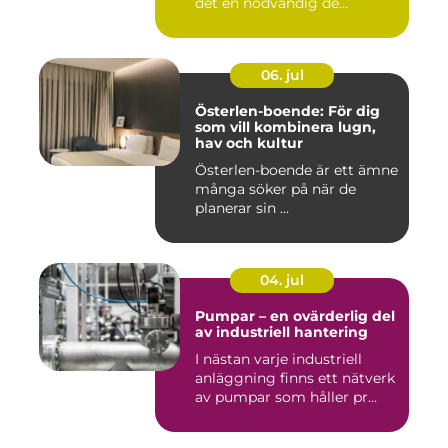
det en nödvändig de...
06. jul
Österlen-boende: För dig
som vill kombinera lugn,
hav och kultur
Österlen-boende är ett ämne
många söker på när de
planerar sin ...
04. jul
Pumpar – en ovärderlig del
av industriell hantering
I nästan varje industriell
anläggning finns ett nätverk
av pumpar som håller pr...